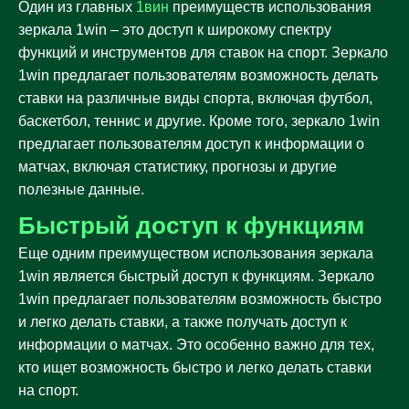
Один из главных
1вин
преимуществ использования
зеркала 1win – это доступ к широкому спектру
функций и инструментов для ставок на спорт. Зеркало
1win предлагает пользователям возможность делать
ставки на различные виды спорта, включая футбол,
баскетбол, теннис и другие. Кроме того, зеркало 1win
предлагает пользователям доступ к информации о
матчах, включая статистику, прогнозы и другие
полезные данные.
Быстрый доступ к функциям
Еще одним преимуществом использования зеркала
1win является быстрый доступ к функциям. Зеркало
1win предлагает пользователям возможность быстро
и легко делать ставки, а также получать доступ к
информации о матчах. Это особенно важно для тех,
кто ищет возможность быстро и легко делать ставки
на спорт.