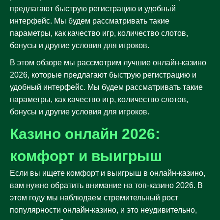
предлагают быструю регистрацию и удобный
интерфейс. Мы будем рассматривать такие
параметры, как качество игр, количество слотов,
бонусы и другие условия для игроков.
В этом обзоре мы рассмотрим лучшие онлайн-казино
2026, которые предлагают быструю регистрацию и
удобный интерфейс. Мы будем рассматривать такие
параметры, как качество игр, количество слотов,
бонусы и другие условия для игроков.
Казино онлайн 2026:
комфорт и выигрыш
Если вы ищете комфорт и выигрыш в онлайн-казино,
вам нужно обратить внимание на топ-казино 2026. В
этом году мы наблюдаем стремительный рост
популярности онлайн-казино, и это неудивительно,