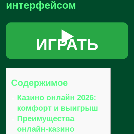
интерфейсом
▶️
ИГРАТЬ
Содержимое
Казино онлайн 2026:
комфорт и выигрыш
Преимущества
онлайн-казино