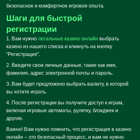
безопасное и комфортное игровое опыта.
Шаги для быстрой
регистрации
1. Вам нужно
легальные казино онлайн
выбрать
казино из нашего списка и кликнуть на кнопку
“Регистрация”.
2. Введите свои личные данные, такие как имя,
фамилия, адрес электронной почты и пароль.
3. Вам будет предложено выбрать валюту, в которой
вы хотите играть.
4. После регистрации вы получите доступ к играм,
включая игровые автоматы, рулетку, блэкджек и
другие.
Важно! Вам нужно помнить, что регистрация в казино
онлайн – это безопасный процесс, и вам не нужно