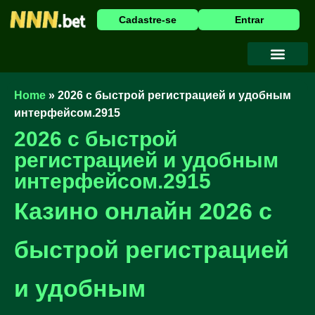
Cadastre-se
Entrar
Baixar Aplicativo
Caça Níqueis
Cassino Ao Vivo
Home
»
2026 с быстрой регистрацией и удобным
интерфейсом.2915
2026 с быстрой
регистрацией и удобным
интерфейсом.2915
Казино онлайн 2026 с
быстрой регистрацией
и удобным