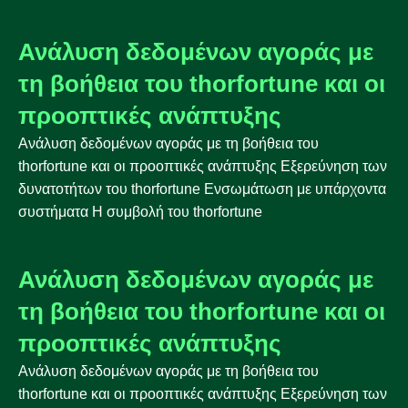
Ανάλυση δεδομένων αγοράς με
τη βοήθεια του thorfortune και οι
προοπτικές ανάπτυξης
Ανάλυση δεδομένων αγοράς με τη βοήθεια του
thorfortune και οι προοπτικές ανάπτυξης Εξερεύνηση των
δυνατοτήτων του thorfortune Ενσωμάτωση με υπάρχοντα
συστήματα Η συμβολή του thorfortune
Ανάλυση δεδομένων αγοράς με
τη βοήθεια του thorfortune και οι
προοπτικές ανάπτυξης
Ανάλυση δεδομένων αγοράς με τη βοήθεια του
thorfortune και οι προοπτικές ανάπτυξης Εξερεύνηση των