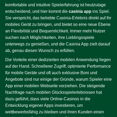
komfortable und intuitive Spielerfahrung ist heutzutage
entscheidend, und hier kommt die
casinia app
ins Spiel.
Sie verspricht, das beliebte Casinia-Erlebnis direkt auf Ihr
mobiles Gerät zu bringen, und bietet so eine neue Ebene
an Flexibilität und Bequemlichkeit. Immer mehr Nutzer
suchen nach Möglichkeiten, ihre Lieblingsspiele
unterwegs zu genießen, und die Casinia App zielt darauf
ab, genau diesen Wunsch zu erfüllen.
Die Vorteile einer dedizierten mobilen Anwendung liegen
auf der Hand. Schnellerer Zugriff, optimierte Performance
für mobile Geräte und oft auch exklusive Boni und
Angebote sind nur einige der Gründe, warum Spieler eine
App einer mobilen Webseite vorziehen. Die steigende
Nachfrage nach mobilen Glücksspielerlebnissen hat
dazu geführt, dass viele Online-Casinos in die
Entwicklung eigener Apps investieren, um
wettbewerbsfähig zu bleiben und ihren Kunden einen