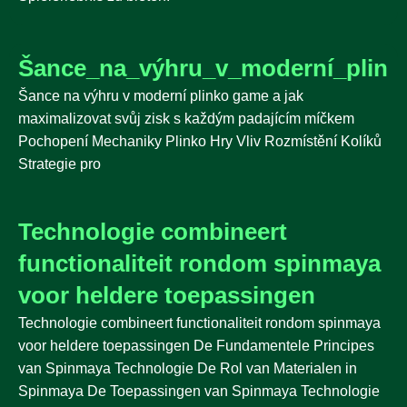
Šance_na_výhru_v_moderní_plink
Šance na výhru v moderní plinko game a jak
maximalizovat svůj zisk s každým padajícím míčkem
Pochopení Mechaniky Plinko Hry Vliv Rozmístění Kolíků
Strategie pro
Technologie combineert
functionaliteit rondom spinmaya
voor heldere toepassingen
Technologie combineert functionaliteit rondom spinmaya
voor heldere toepassingen De Fundamentele Principes
van Spinmaya Technologie De Rol van Materialen in
Spinmaya De Toepassingen van Spinmaya Technologie