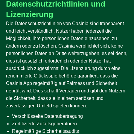
Datenschutzrichtlinien und
Lizenzierung
Die Datenschutzrichtlinien von Casinia sind transparent
und leicht verständlich. Nutzer haben jederzeit die
Möglichkeit, ihre persönlichen Daten einzusehen, zu
ändern oder zu löschen. Casinia verpflichtet sich, keine
persönlichen Daten an Dritte weiterzugeben, es sei denn,
dies ist gesetzlich erforderlich oder der Nutzer hat
ausdrücklich zugestimmt. Die Lizenzierung durch eine
renommierte Glücksspielbehörde garantiert, dass die
Casinia App regelmäßig auf Fairness und Sicherheit
geprüft wird. Dies schafft Vertrauen und gibt den Nutzern
die Sicherheit, dass sie in einem seriösen und
zuverlässigen Umfeld spielen können.
Verschlüsselte Datenübertragung
Zertifizierte Zufallsgeneratoren
Regelmäßige Sicherheitsaudits