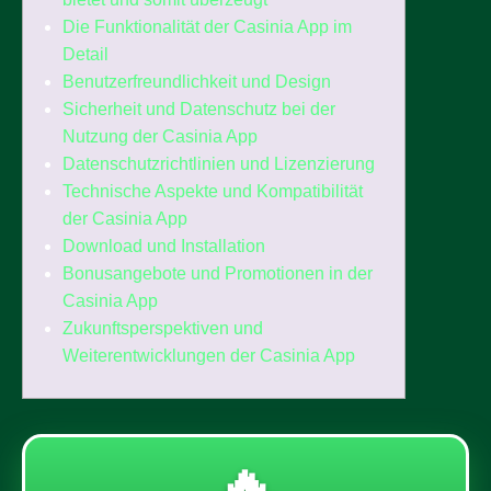
Die Funktionalität der Casinia App im
Detail
Benutzerfreundlichkeit und Design
Sicherheit und Datenschutz bei der
Nutzung der Casinia App
Datenschutzrichtlinien und Lizenzierung
Technische Aspekte und Kompatibilität
der Casinia App
Download und Installation
Bonusangebote und Promotionen in der
Casinia App
Zukunftsperspektiven und
Weiterentwicklungen der Casinia App
🔥