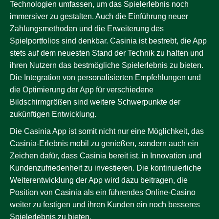
Technologien umfassen, um das Spielerlebnis noch
immersiver zu gestalten. Auch die Einführung neuer
Zahlungsmethoden und die Erweiterung des
Spielportfolios sind denkbar. Casinia ist bestrebt, die App
stets auf dem neuesten Stand der Technik zu halten und
ihren Nutzern das bestmögliche Spielerlebnis zu bieten.
Die Integration von personalisierten Empfehlungen und
die Optimierung der App für verschiedene
Bildschirmgrößen sind weitere Schwerpunkte der
zukünftigen Entwicklung.
Die Casinia App ist somit nicht nur eine Möglichkeit, das
Casinia-Erlebnis mobil zu genießen, sondern auch ein
Zeichen dafür, dass Casinia bereit ist, in Innovation und
Kundenzufriedenheit zu investieren. Die kontinuierliche
Weiterentwicklung der App wird dazu beitragen, die
Position von Casinia als ein führendes Online-Casino
weiter zu festigen und ihren Kunden ein noch besseres
Spielerlebnis zu bieten.