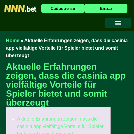
Cadastre-se
Entrar
Baixar Aplicativo
Caça Níqueis
Cassino Ao Vivo
Home
»
Aktuelle Erfahrungen zeigen, dass die casinia
app vielfältige Vorteile für Spieler bietet und somit
überzeugt
Aktuelle Erfahrungen
zeigen, dass die casinia app
vielfältige Vorteile für
Spieler bietet und somit
überzeugt
Aktuelle Erfahrungen zeigen, dass die
casinia app vielfältige Vorteile für Spieler
bietet und somit überzeugt