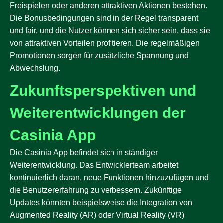
Freispielen oder anderen attraktiven Aktionen bestehen.
Die Bonusbedingungen sind in der Regel transparent
und fair, und die Nutzer können sich sicher sein, dass sie
von attraktiven Vorteilen profitieren. Die regelmäßigen
Promotionen sorgen für zusätzliche Spannung und
Abwechslung.
Zukunftsperspektiven und
Weiterentwicklungen der
Casinia App
Die Casinia App befindet sich in ständiger
Weiterentwicklung. Das Entwicklerteam arbeitet
kontinuierlich daran, neue Funktionen hinzuzufügen und
die Benutzererfahrung zu verbessern. Zukünftige
Updates könnten beispielsweise die Integration von
Augmented Reality (AR) oder Virtual Reality (VR)