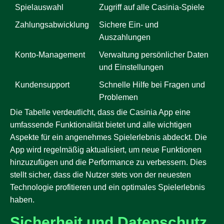
Spielauswahl
Zugriff auf alle Casinia-Spiele
Zahlungsabwicklung
Sichere Ein- und
Auszahlungen
Konto-Management
Verwaltung persönlicher Daten
und Einstellungen
Kundensupport
Schnelle Hilfe bei Fragen und
Problemen
Die Tabelle verdeutlicht, dass die Casinia App eine
umfassende Funktionalität bietet und alle wichtigen
Aspekte für ein angenehmes Spielerlebnis abdeckt. Die
App wird regelmäßig aktualisiert, um neue Funktionen
hinzuzufügen und die Performance zu verbessern. Dies
stellt sicher, dass die Nutzer stets von der neuesten
Technologie profitieren und ein optimales Spielerlebnis
haben.
Sicherheit und Datenschutz