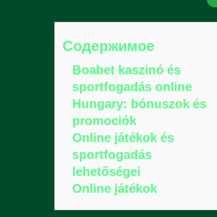
Содержимое
Boabet kaszinó és
sportfogadás online
Hungary: bónuszok és
promociók
Online játékok és
sportfogadás
lehetőségei
Online játékok