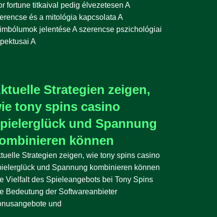
or fortune titkaival pedig élvezetesen A
erencse és a mitológia kapcsolata A
imbólumok jelentése A szerencse pszichológiai
pektusai A
izi_maraq
can_yükle_və_qədim_Misir_sərvətlər
ktuelle Strategien zeigen,
ie tony spins casino
pielerglück und Spannung
ombinieren können
tuelle Strategien zeigen, wie tony spins casino
ielerglück und Spannung kombinieren können
e Vielfalt des Spieleangebots bei Tony Spins
e Bedeutung der Softwareanbieter
nusangebote und