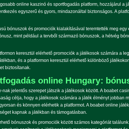
gosabb online kaszinó és sportfogadás platform, hozzájárul a j
ntkezés egyszerű és gyors, mindazonáltal biztonságos. A platf
sú bónuszok és promociók kialakításával teremtették meg egy é
bónusz, mint például a tervből származó bónuszok, a hétvég bó
tformon keresztül elérhető promociók a játékosok számára a leg
tékban, és a platformon keresztül elérhető különböző játékoko
t biztosítanak.
rtfogadás online Hungary: bónu
-nak jelentős szerepet játszik a játékosok között. A boabet c
saság célja, hogy a játékosok számára a játék élményt jobban m
gyorsan és könnyen elérhetik a platformot. A boabet online ját
őséget kapnak a játékban és támogatásban.
érhető bónuszok és promociók között számos kategóriát találunk.