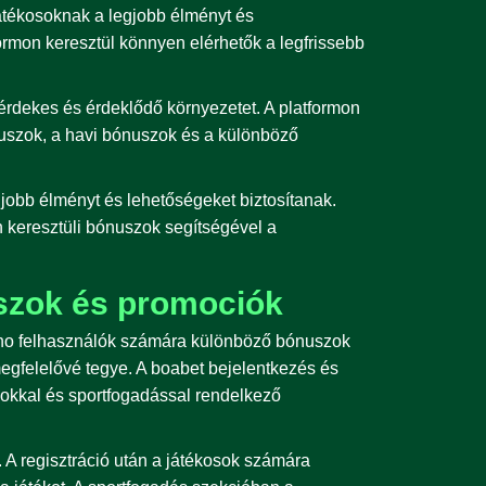
átékosoknak a legjobb élményt és
ormon keresztül könnyen elérhetők a legfrissebb
rdekes és érdeklődő környezetet. A platformon
nuszok, a havi bónuszok és a különböző
jobb élményt és lehetőségeket biztosítanak.
n keresztüli bónuszok segítségével a
szok és promociók
asino felhasználók számára különböző bónuszok
egfelelővé tegye. A boabet bejelentkezés és
ékokkal és sportfogadással rendelkező
 A regisztráció után a játékosok számára