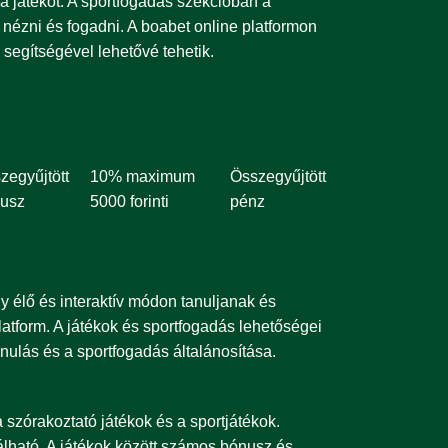
 játékot. A sportfogadás szekcióban a
nézni és fogadni. A boabet online platformon
segítségével lehetővé tehetik.
zegyűjtött
10% maximum
Összegyűjtött
usz
5000 forinti
pénz
y élő és interaktív módon tanuljanak és
atform. A játékok és sportfogadás lehetőségei
nulás és a sportfogadás általánosítása.
 szórakoztató játékok és a sportjátékok.
álható. A játékok között számos bónusz és