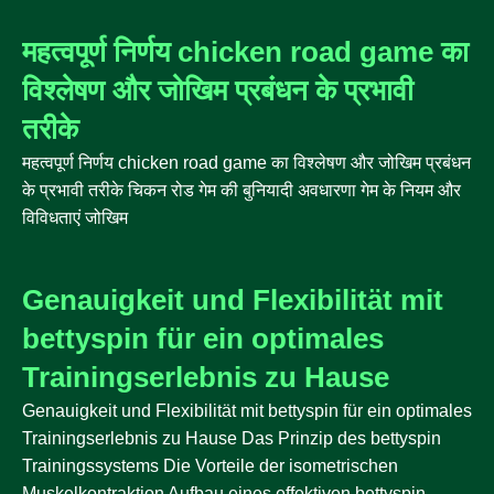
महत्वपूर्ण निर्णय chicken road game का
विश्लेषण और जोखिम प्रबंधन के प्रभावी
तरीके
महत्वपूर्ण निर्णय chicken road game का विश्लेषण और जोखिम प्रबंधन
के प्रभावी तरीके चिकन रोड गेम की बुनियादी अवधारणा गेम के नियम और
विविधताएं जोखिम
Genauigkeit und Flexibilität mit
bettyspin für ein optimales
Trainingserlebnis zu Hause
Genauigkeit und Flexibilität mit bettyspin für ein optimales
Trainingserlebnis zu Hause Das Prinzip des bettyspin
Trainingssystems Die Vorteile der isometrischen
Muskelkontraktion Aufbau eines effektiven bettyspin