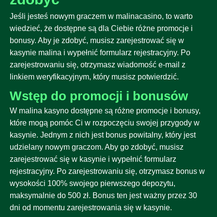
Jeśli jesteś nowym graczem w malinacasino, to warto
wiedzieć, że dostępne są dla Ciebie różne promocje i
bonusy. Aby je zdobyć, musisz zarejestrować się w
kasynie malina i wypełnić formularz rejestracyjny. Po
zarejestrowaniu się, otrzymasz wiadomość e-mail z
linkiem weryfikacyjnym, który musisz potwierdzić.
Wstęp do promocji i bonusów
W malina kasyno dostępne są różne promocje i bonusy,
które mogą pomóc Ci w rozpoczęciu swojej przygody w
kasynie. Jednym z nich jest bonus powitalny, który jest
udzielany nowym graczom. Aby go zdobyć, musisz
zarejestrować się w kasynie i wypełnić formularz
rejestracyjny. Po zarejestrowaniu się, otrzymasz bonus w
wysokości 100% swojego pierwszego depozytu,
maksymalnie do 500 zł. Bonus ten jest ważny przez 30
dni od momentu zarejestrowania się w kasynie.