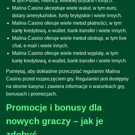
w tym Polski, Niemcy, Wielkiej Brytanii i innych.
Malina Casino akceptuje wiele walut, w tym euro,
dolary amerykańskie, funty brytyjskie i wiele innych.
Malina Casino oferuje wiele metod płatności, w tym
kartę kredytową, e-wallet, bank transfer i wiele innych.
Malina Casino oferuje wiele metod obsługi, w tym live
chat, e-mail i wiele innych.
Malina Casino oferuje wiele metod wyplaty, w tym
kartę kredytową, e-wallet, bank transfer i wiele innych.
Pamiętaj, aby dokładnie przeczytać regulamin Malina
Casino przed rozpoczęciem gry. Regulamin jest dostępny
na stronie kasyna i zawiera informacje o warunkach gry,
bonusach i promocjach.
Promocje i bonusy dla
nowych graczy – jak je
zdobyć