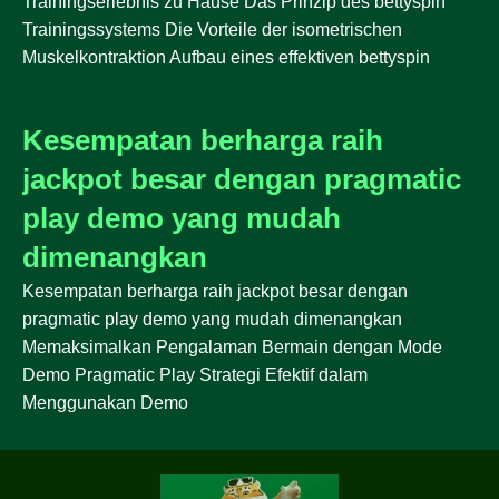
Trainingserlebnis zu Hause Das Prinzip des bettyspin
Trainingssystems Die Vorteile der isometrischen
Muskelkontraktion Aufbau eines effektiven bettyspin
Kesempatan berharga raih
jackpot besar dengan pragmatic
play demo yang mudah
dimenangkan
Kesempatan berharga raih jackpot besar dengan
pragmatic play demo yang mudah dimenangkan
Memaksimalkan Pengalaman Bermain dengan Mode
Demo Pragmatic Play Strategi Efektif dalam
Menggunakan Demo