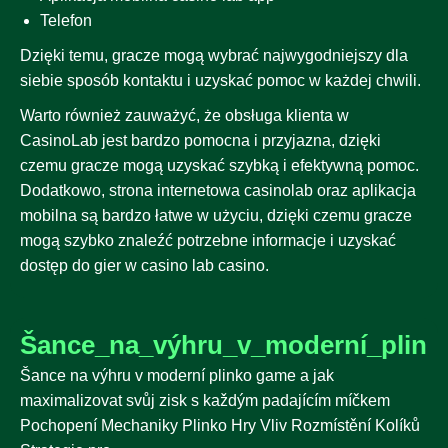
Telefon
Dzięki temu, gracze mogą wybrać najwygodniejszy dla
siebie sposób kontaktu i uzyskać pomoc w każdej chwili.
Warto również zauważyć, że obsługa klienta w
CasinoLab jest bardzo pomocna i przyjazna, dzięki
czemu gracze mogą uzyskać szybką i efektywną pomoc.
Dodatkowo, strona internetowa casinolab oraz aplikacja
mobilna są bardzo łatwe w użyciu, dzięki czemu gracze
mogą szybko znaleźć potrzebne informacje i uzyskać
dostęp do gier w casino lab casino.
Šance_na_výhru_v_moderní_plink
Šance na výhru v moderní plinko game a jak
maximalizovat svůj zisk s každým padajícím míčkem
Pochopení Mechaniky Plinko Hry Vliv Rozmístění Kolíků