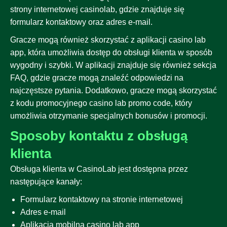
strony internetowej casinolab, gdzie znajduje się
formularz kontaktowy oraz adres e-mail.
Gracze mogą również skorzystać z aplikacji casino lab
app, która umożliwia dostęp do obsługi klienta w sposób
wygodny i szybki. W aplikacji znajduje się również sekcja
FAQ, gdzie gracze mogą znaleźć odpowiedzi na
najczęstsze pytania. Dodatkowo, gracze mogą skorzystać
z kodu promocyjnego casino lab promo code, który
umożliwia otrzymanie specjalnych bonusów i promocji.
Sposoby kontaktu z obsługą
klienta
Obsługa klienta w CasinoLab jest dostępna przez
następujące kanały:
Formularz kontaktowy na stronie internetowej
Adres e-mail
Aplikacja mobilna casino lab app