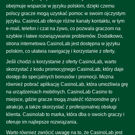
obejmuje wsparcie w języku polskim, dzięki czemu
polscy gracze mogą uzyskać pomoc w swoim ojczystym
języku. CasinoLab oferuje różne kanały kontaktu, w tym
e-mail, telefon i czat na żywo, co pozwala graczom na
szybkie i łatwe rozwiązywanie problemów. Dodatkowo,
strona internetowa CasinoLab jest dostępna w języku
polskim, co ułatwia nawigację i korzystanie z oferty.
Jeśli chodzi o korzystanie z oferty CasinoLab, warto
skorzystać z kodu promocyjnego CasinoLab, który daje
dostęp do specjalnych bonusów i promocji. Można
również pobrać aplikację CasinoLab, która umożliwia grę
na urządzeniach mobilnych. CasinoLab Casino to
miejsce, gdzie gracze mogą znaleźć różnorodne gry i
atrakcje, a także skorzystać z profesjonalnej obsługi
klienta. Casinolab to marka, która dba o swoich graczy i
oferuje im najlepsze rozwiązania.
Warto również zwrócić uwagę na to, że CasinoLab jest