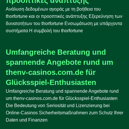
προοπτικές ανάπτυξης
Ανάλυση δεδομένων αγοράς με τη βοήθεια του
thorfortune και οι προοπτικές ανάπτυξης Εξερεύνηση των
δυνατοτήτων του thorfortune Ενσωμάτωση με υπάρχοντα
συστήματα Η συμβολή του thorfortune
Umfangreiche Beratung und
spannende Angebote rund um
thenv-casinos.com.de für
Glücksspiel-Enthusiasten
Umfangreiche Beratung und spannende Angebote rund
um thenv-casinos.com.de für Glücksspiel-Enthusiasten
Die Bedeutung von Seriosität und Lizenzierung bei
Online-Casinos Sicherheitsmaßnahmen zum Schutz Ihrer
Daten und Finanzen