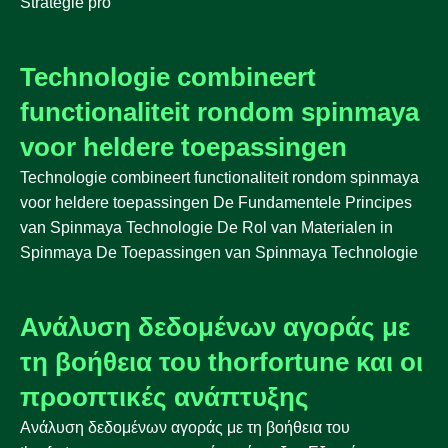
Strategie pro
Technologie combineert
functionaliteit rondom spinmaya
voor heldere toepassingen
Technologie combineert functionaliteit rondom spinmaya
voor heldere toepassingen De Fundamentele Principes
van Spinmaya Technologie De Rol van Materialen in
Spinmaya De Toepassingen van Spinmaya Technologie
Ανάλυση δεδομένων αγοράς με
τη βοήθεια του thorfortune και οι
προοπτικές ανάπτυξης
Ανάλυση δεδομένων αγοράς με τη βοήθεια του