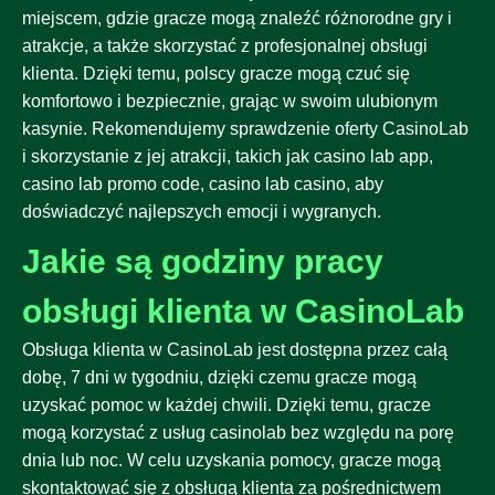
miejscem, gdzie gracze mogą znaleźć różnorodne gry i
atrakcje, a także skorzystać z profesjonalnej obsługi
klienta. Dzięki temu, polscy gracze mogą czuć się
komfortowo i bezpiecznie, grając w swoim ulubionym
kasynie. Rekomendujemy sprawdzenie oferty CasinoLab
i skorzystanie z jej atrakcji, takich jak casino lab app,
casino lab promo code, casino lab casino, aby
doświadczyć najlepszych emocji i wygranych.
Jakie są godziny pracy
obsługi klienta w CasinoLab
Obsługa klienta w CasinoLab jest dostępna przez całą
dobę, 7 dni w tygodniu, dzięki czemu gracze mogą
uzyskać pomoc w każdej chwili. Dzięki temu, gracze
mogą korzystać z usług casinolab bez względu na porę
dnia lub noc. W celu uzyskania pomocy, gracze mogą
skontaktować się z obsługą klienta za pośrednictwem