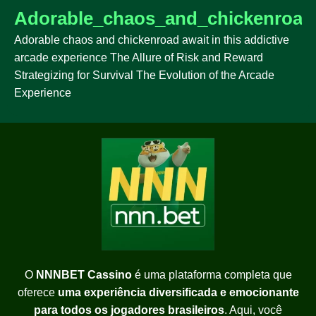
Adorable_chaos_and_chickenroad_
Adorable chaos and chickenroad await in this addictive
arcade experience The Allure of Risk and Reward
Strategizing for Survival The Evolution of the Arcade
Experience
O
NNNBET Cassino
é uma plataforma completa que
oferece
uma experiência diversificada e emocionante
para todos os jogadores brasileiros
. Aqui, você