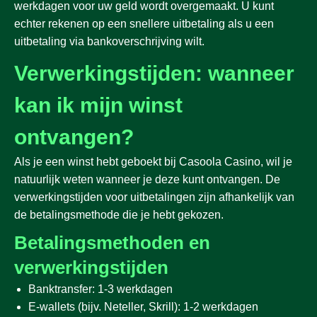
werkdagen voor uw geld wordt overgemaakt. U kunt
echter rekenen op een snellere uitbetaling als u een
uitbetaling via bankoverschrijving wilt.
Verwerkingstijden: wanneer
kan ik mijn winst
ontvangen?
Als je een winst hebt geboekt bij Casoola Casino, wil je
natuurlijk weten wanneer je deze kunt ontvangen. De
verwerkingstijden voor uitbetalingen zijn afhankelijk van
de betalingsmethode die je hebt gekozen.
Betalingsmethoden en
verwerkingstijden
Banktransfer: 1-3 werkdagen
E-wallets (bijv. Neteller, Skrill): 1-2 werkdagen