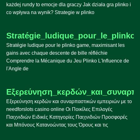
każdej rundy to emocje dla graczy Jak działa gra plinko i
co wpływa na wynik? Strategie w plinko
Stratégie_ludique_pour_le_plink
Stratégie ludique pour le plinko game, maximisant les
gains avec chaque descente de bille réfléchie
Comprendre la Mécanique du Jeu Plinko L'Influence de
l'Angle de
Εξερεύνηση_κερδών_και_συναρπα
Εξερεύνηση κερδών και συναρπαστικών εμπειριών με το
needforslots casino online Οι Ποικίλες Επιλογές
Παιχνιδιών Ειδικές Κατηγορίες Παιχνιδιών Προσφορές
και Μπόνους Κατανοώντας τους Όρους και τις