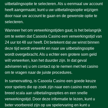
uitbetalingsoptie te selecteren. Als u eenmaal uw account
heeft aangemaakt, kunt u uw uitbetalingsoptie wijzigen
door naar uw account te gaan en de gewenste optie te
selecteren.
Wanneer het om verwerkingstijden gaat, is het belangrijk
om te weten dat Casoola Casino een verwerkingstijd van
24 uur tot 48 uur heeft. Dit betekent dat uw winst binnen
deze tijd wordt verwerkt en naar uw uitbetalingsoptie
wordt overgebracht. Als u echter een grotere som geld
wilt verwerken, kan het duurder zijn. In dat geval
adviseren wij u om contact op te nemen met het casino
om te vragen naar de juiste procedures.
In samenvatting, is Casoola Casino een goede keuze
voor spelers die op zoek zijn naar een casino met een
breed scala aan uitbetalingsopties en een snelle
verwerkingstijd. Door deze informatie te lezen, kunt u
beter voorbereid zijn op uw spelervaring en kunt u