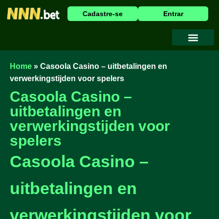
Cadastre-se
Entrar
Baixar Aplicativo
Caça Níqueis
Cassino Ao Vivo
Home
»
Casoola Casino – uitbetalingen en
verwerkingstijden voor spelers
Casoola Casino –
uitbetalingen en
verwerkingstijden voor
spelers
Casoola Casino –
uitbetalingen en
verwerkingstijden voor