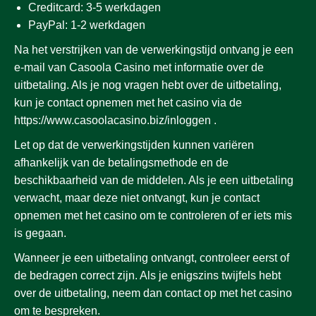
Creditcard: 3-5 werkdagen
PayPal: 1-2 werkdagen
Na het verstrijken van de verwerkingstijd ontvang je een
e-mail van Casoola Casino met informatie over de
uitbetaling. Als je nog vragen hebt over de uitbetaling,
kun je contact opnemen met het casino via de
https://www.casoolacasino.biz/inloggen .
Let op dat de verwerkingstijden kunnen variëren
afhankelijk van de betalingsmethode en de
beschikbaarheid van de middelen. Als je een uitbetaling
verwacht, maar deze niet ontvangt, kun je contact
opnemen met het casino om te controleren of er iets mis
is gegaan.
Wanneer je een uitbetaling ontvangt, controleer eerst of
de bedragen correct zijn. Als je enigszins twijfels hebt
over de uitbetaling, neem dan contact op met het casino
om te bespreken.