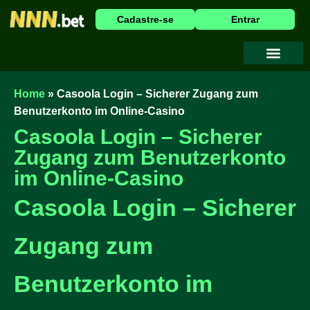
Cadastre-se
Entrar
Baixar Aplicativo
Caça Níqueis
Cassino Ao Vivo
Home
»
Casoola Login – Sicherer Zugang zum
Benutzerkonto im Online-Casino
Casoola Login – Sicherer
Zugang zum Benutzerkonto
im Online-Casino
Casoola Login – Sicherer
Zugang zum
Benutzerkonto im