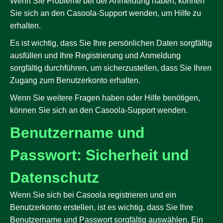
Wenn Sie Probleme bei der Anmeldung haben, können
Sie sich an den Casoola-Support wenden, um Hilfe zu
erhalten.
Es ist wichtig, dass Sie Ihre persönlichen Daten sorgfältig
ausfüllen und Ihre Registrierung und Anmeldung
sorgfältig durchführen, um sicherzustellen, dass Sie Ihren
Zugang zum Benutzerkonto erhalten.
Wenn Sie weitere Fragen haben oder Hilfe benötigen,
können Sie sich an den Casoola-Support wenden.
Benutzername und
Passwort: Sicherheit und
Datenschutz
Wenn Sie sich bei Casoola registrieren und ein
Benutzerkonto erstellen, ist es wichtig, dass Sie Ihre
Benutzername und Passwort sorgfältig auswählen. Ein