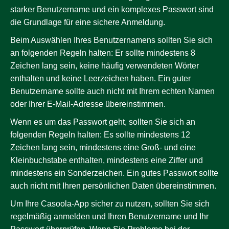
starker Benutzername und ein komplexes Passwort sind
die Grundlage für eine sichere Anmeldung.
Beim Auswählen Ihres Benutzernamens sollten Sie sich
an folgenden Regeln halten: Er sollte mindestens 8
Zeichen lang sein, keine häufig verwendeten Wörter
enthalten und keine Leerzeichen haben. Ein guter
Benutzername sollte auch nicht mit Ihrem echten Namen
oder Ihrer E-Mail-Adresse übereinstimmen.
Wenn es um das Passwort geht, sollten Sie sich an
folgenden Regeln halten: Es sollte mindestens 12
Zeichen lang sein, mindestens eine Groß- und eine
Kleinbuchstabe enthalten, mindestens eine Ziffer und
mindestens ein Sonderzeichen. Ein gutes Passwort sollte
auch nicht mit Ihren persönlichen Daten übereinstimmen.
Um Ihre Casoola-App sicher zu nutzen, sollten Sie sich
regelmäßig anmelden und Ihren Benutzername und Ihr