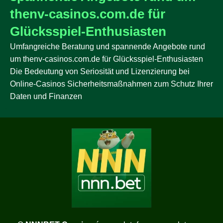
thenv-casinos.com.de für
Glücksspiel-Enthusiasten
Umfangreiche Beratung und spannende Angebote rund
um thenv-casinos.com.de für Glücksspiel-Enthusiasten
Die Bedeutung von Seriosität und Lizenzierung bei
Online-Casinos Sicherheitsmaßnahmen zum Schutz Ihrer
Daten und Finanzen