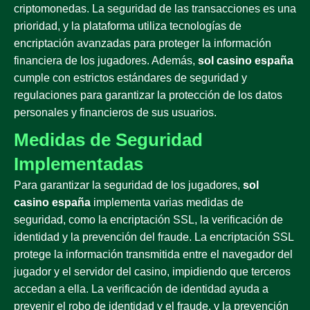
criptomonedas. La seguridad de las transacciones es una
prioridad, y la plataforma utiliza tecnologías de
encriptación avanzadas para proteger la información
financiera de los jugadores. Además,
sol casino españa
cumple con estrictos estándares de seguridad y
regulaciones para garantizar la protección de los datos
personales y financieros de sus usuarios.
Medidas de Seguridad
Implementadas
Para garantizar la seguridad de los jugadores,
sol
casino españa
implementa varias medidas de
seguridad, como la encriptación SSL, la verificación de
identidad y la prevención del fraude. La encriptación SSL
protege la información transmitida entre el navegador del
jugador y el servidor del casino, impidiendo que terceros
accedan a ella. La verificación de identidad ayuda a
prevenir el robo de identidad y el fraude, y la prevención