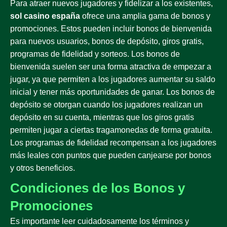
Para atraer nuevos jugadores y fidelizar a los existentes,
sol casino españa
ofrece una amplia gama de bonos y
promociones. Estos pueden incluir bonos de bienvenida
para nuevos usuarios, bonos de depósito, giros gratis,
programas de fidelidad y sorteos. Los bonos de
bienvenida suelen ser una forma atractiva de empezar a
jugar, ya que permiten a los jugadores aumentar su saldo
inicial y tener más oportunidades de ganar. Los bonos de
depósito se otorgan cuando los jugadores realizan un
depósito en su cuenta, mientras que los giros gratis
permiten jugar a ciertas tragamonedas de forma gratuita.
Los programas de fidelidad recompensan a los jugadores
más leales con puntos que pueden canjearse por bonos
y otros beneficios.
Condiciones de los Bonos y
Promociones
Es importante leer cuidadosamente los términos y