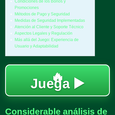
Condiciones de los Bonos y
Promociones
Métodos de Pago y Seguridad
Medidas de Seguridad Implementadas
Atención al Cliente y Soporte Técnico
Aspectos Legales y Regulación
Más allá del Juego: Experiencia de
Usuario y Adaptabilidad
🔥
Juega ▶️
Considerable análisis de