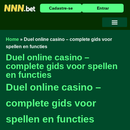
Cadastre-se
Entrar
Baixar Aplicativo
Caça Níqueis
Cassino Ao Vivo
Home
»
Duel online casino – complete gids voor
spellen en functies
Duel online casino –
complete gids voor spellen
en functies
Duel online casino –
complete gids voor
spellen en functies