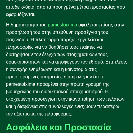
αποδεικνύεται από τα προηγμένα μέτρα προστασίας που
εφαρμόζονται.
Η δημοτικότητα του
pamestoixima
οφείλεται επίσης στην
προσήλωσή του στην υπεύθυνη προσέγγιση του
παιχνιδιού. Η πλατφόρμα παρέχει εργαλεία και
πληροφορίες για να βοηθήσει τους παίκτες να
διατηρήσουν τον έλεγχο των στοιχηματικών τους
δραστηριοτήτων και να αποφύγουν τον εθισμό. Επιπλέον,
η συνεχής ενημέρωση και η καινοτομία στις
προσφερόμενες υπηρεσίες διασφαλίζουν ότι το
pamestoixima παραμένει στην πρώτη γραμμή της
βιομηχανίας του διαδικτυακού στοιχηματισμού. Η
στοχευμένη προσέγγιση στην ικανοποίηση των πελατών
και η διαφάνεια στις συναλλαγές ενισχύουν περαιτέρω
την αξιοπιστία της πλατφόρμας.
Ασφάλεια και Προστασία