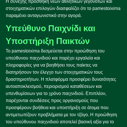
Η συνεχής προσθήκη νέων αθλητικών γεγονότων και
στοιχηματικών επιλογών διασφαλίζει ότι το pamestoixima
παραμένει ανταγωνιστικό στην αγορά.
Υπεύθυνο Παιχνίδι και
Υποστήριξη Παικτών
Το pamestoixima δεσμεύεται στην προώθηση του
υπεύθυνου παιχνιδιού και παρέχει εργαλεία και
πληροφορίες για να βοηθήσει τους παίκτες να
διατηρήσουν τον έλεγχο των στοιχηματικών τους
δραστηριοτήτων. Η πλατφόρμα προσφέρει δυνατότητες
αυτοαποκλεισμού, περιορισμού καταθέσεων και
υπενθυμίσεων για το χρόνο παιχνιδιού. Επιπλέον,
παρέχονται συνδέσεις προς οργανισμούς που
προσφέρουν βοήθεια και υποστήριξη σε άτομα που
αντιμετωπίζουν προβλήματα με τον τζόγο. Η προώθηση
του υπεύθυνου παιχνιδιού αποτελεί βασική αξία για το