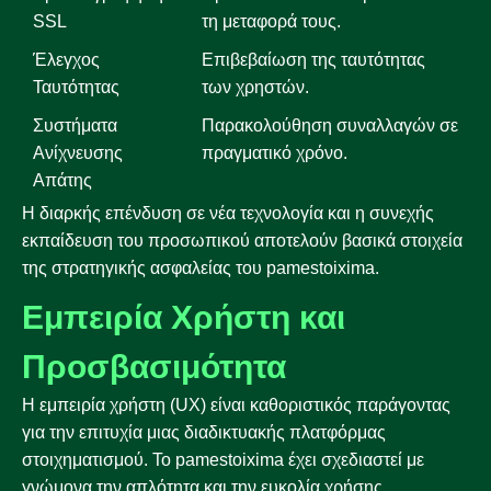
SSL
τη μεταφορά τους.
Έλεγχος
Επιβεβαίωση της ταυτότητας
Ταυτότητας
των χρηστών.
Συστήματα
Παρακολούθηση συναλλαγών σε
Ανίχνευσης
πραγματικό χρόνο.
Απάτης
Η διαρκής επένδυση σε νέα τεχνολογία και η συνεχής
εκπαίδευση του προσωπικού αποτελούν βασικά στοιχεία
της στρατηγικής ασφαλείας του pamestoixima.
Εμπειρία Χρήστη και
Προσβασιμότητα
Η εμπειρία χρήστη (UX) είναι καθοριστικός παράγοντας
για την επιτυχία μιας διαδικτυακής πλατφόρμας
στοιχηματισμού. Το pamestoixima έχει σχεδιαστεί με
γνώμονα την απλότητα και την ευκολία χρήσης,