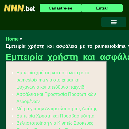
Cadastre-se
Entrar
Baixar Aplicativo
Caça Níqueis
Cassino Ao Vivo
Home
»
Εμπειρία_χρήστη_και_ασφάλεια_με_το_pamestoixima_
Εμπειρία_χρήστη_και_ασφάλ
Εμπειρία χρήστη και ασφάλεια με το
pamestoixima για στοιχηματική
ψυχαγωγία και υπεύθυνο παιχνίδι
Ασφάλεια και Προστασία Προσωπικών
Δεδομένων
Μέτρα για την Αντιμετώπιση της Απάτης
Εμπειρία Χρήστη και Προσβασιμότητα
Βελτιστοποίηση για Κινητές Συσκευές