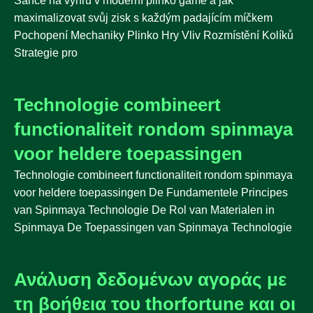
Šance na výhru v moderní plinko game a jak
maximalizovat svůj zisk s každým padajícím míčkem
Pochopení Mechaniky Plinko Hry Vliv Rozmístění Kolíků
Strategie pro
Technologie combineert
functionaliteit rondom spinmaya
voor heldere toepassingen
Technologie combineert functionaliteit rondom spinmaya
voor heldere toepassingen De Fundamentele Principes
van Spinmaya Technologie De Rol van Materialen in
Spinmaya De Toepassingen van Spinmaya Technologie
Ανάλυση δεδομένων αγοράς με
τη βοήθεια του thorfortune και οι