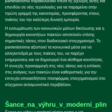
pamestoixima παρακολουθεί στενά τις εξελίξεις αυτές και
επενδύει σε νέες τεχνολογίες για να παραμείνει στην
πρώτη γραμμή της καινοτομίας, προσφέροντας στους
παίκτες του την καλύτερη δυνατή εμπειρία.
Η ενσωμάτωση των κοινωνικών μέσων δικτύωσης και η
δημιουργία κοινοτήτων παικτών αποτελούν επίσης
σημαντικές τάσεις στον διαδικτυακό στοιχηματισμό. Το
pamestoixima αξιοποιεί τα κοινωνικά μέσα για να
αλληλεπιδρά με τους παίκτες του, να παρέχει
ενημερώσεις και να δημιουργεί ένα αίσθημα κοινότητας.
Η συνεχής προσαρμογή στις νέες τάσεις και η εστίαση
στις ανάγκες των παικτών είναι καθοριστικές για την
επιτυχία οποιασδήποτε πλατφόρμας στοιχηματισμού στο
σύγχρονο ανταγωνιστικό περιβάλλον.
Šance_na_výhru_v_moderní_plink