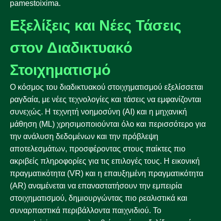
pamestoixima.
Εξελίξεις και Νέες Τάσεις
στον Διαδικτυακό
Στοιχηματισμό
Ο κόσμος του διαδικτυακού στοιχηματισμού εξελίσσεται
ραγδαία, με νέες τεχνολογίες και τάσεις να εμφανίζονται
συνεχώς. Η τεχνητή νοημοσύνη (AI) και η μηχανική
μάθηση (ML) χρησιμοποιούνται όλο και περισσότερο για
την ανάλυση δεδομένων και την πρόβλεψη
αποτελεσμάτων, προσφέροντας στους παίκτες πιο
ακριβείς πληροφορίες για τις επιλογές τους. Η εικονική
πραγματικότητα (VR) και η επαυξημένη πραγματικότητα
(AR) αναμένεται να επαναστατήσουν την εμπειρία
στοιχηματισμού, δημιουργώντας πιο ρεαλιστικά και
συναρπαστικά περιβάλλοντα παιχνιδιού. Το