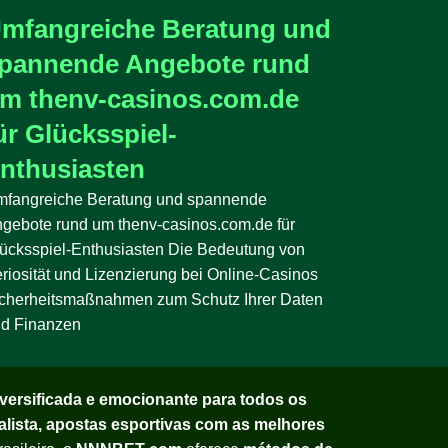
mfangreiche Beratung und
pannende Angebote rund
m thenv-casinos.com.de
ür Glücksspiel-
nthusiasten
fangreiche Beratung und spannende
gebote rund um thenv-casinos.com.de für
ücksspiel-Enthusiasten Die Bedeutung von
riosität und Lizenzierung bei Online-Casinos
cherheitsmaßnahmen zum Schutz Ihrer Daten
d Finanzen
versificada e emocionante para todos os
ealista, apostas esportivas com as melhores