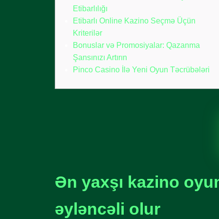
Etibarlılığı
Etibarlı Online Kazino Seçmə Üçün
Kriterilər
Bonuslar və Promosiyalar: Qazanma
Şansınızı Artırın
Pinco Casino İlə Yeni Oyun Təcrübələri
Ən yaxşı kazino oyun
əyləncəli olur