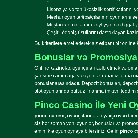
Lisenziya və təhlükəsizlik sertifikatlarını y
Məşhur oyun tərtibatçılarının oyunlarını se
Müştəri xidmətlərinin keyfiyyətinə diqqət ye
Çeşitli ödəniş üsullarını dəstəkləyən kazin
Bu kriterilərə əməl edərək siz etibarlı bir onlin
Bonuslar və Promosiyal
Online kazinolar, oyunçuları cəlb etmək və onla
şansınızı artırmağa və oyun təcrübənizi daha mar
bonuslar arasındadır. Depozit bonusları, depozi
slot oyunlarında pulsuz fırlanma imkanı təqdim edi
Pinco Casino İlə Yeni O
pinco casino
, oyunçularına ən yaxşı oyun təc
siz hər zaman yeni oyunlar, bonuslar və promosiya
əminliklə oyun oynaya bilərsiniz. Gəlin
pinco c