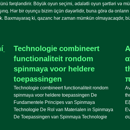
ünü fərqləndirir. Böyük oyun seçimi, ədalətli oyun şərtləri və 
ışırıq. Hər bir oyunçu bizim üçün dəyərlidir, buna görə də onla
rik. Baxmayaraq ki, qazanc hər zaman mümkün olmayacaqdır, biz 
_plinko_game_a_jak_maximalizovat
Technologie combineert
Α
functionaliteit rondom
α
spinmaya voor heldere
t
toepassingen
π
Technologie combineert functionaliteit rondom
Αν
spinmaya voor heldere toepassingen De
th
Fundamentele Principes van Spinmaya
Εξ
Technologie De Rol van Materialen in Spinmaya
Εν
De Toepassingen van Spinmaya Technologie
συ