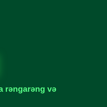
da rəngarəng və