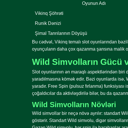
Oyunun Adı
Vikinq Şöhrəti
Runik Dənizi
Şimal Tanrılarının Döyüşü
Bu cədvəl, Vikinq temalı slot oyunlarından bəzil
oyunçuların daha çox qazanma şansına malik ol
Wild Simvolların Gücü v
Slot oyunlarının ən maraqlı aspektlərindən biri 
yaradılmasına kömək edir. Bəzi oyunlarda isə, 
yaradır. Free Spin (pulsuz fırlanma) funksiyası
çoğaldıcılar da aktivləşdirilə bilər, bu da qazanm
Wild Simvolların Növləri
Wild simvollar bir neçə növə ayrılır: standart W
göstərir. Standart Wild simvolu, digər simvolları
Gəzən Wild simvolu, hər spin ilə barabanlar ar