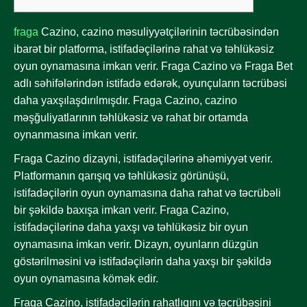
fraga
Cazino, cazino məsuliyyətçilərinin təcrübəsindən
ibarət bir platforma, istifadəçilərinə rahat və təhlükəsiz
oyun oynamasına imkan verir. Fraga Cazino və Fraga Bet
adlı səhifələrindən istifadə edərək, oyunçuların təcrübəsi
daha yaxşılaşdırılmışdır. Fraga Cazino, cazino
məşğuliyatlarının təhlükəsiz və rahat bir ortamda
oynanmasına imkan verir.
Fraga Cazino dizayni, istifadəçilərinə əhəmiyyət verir.
Platformanın qarışıq və təhlükəsiz görünüşü,
istifadəçilərin oyun oynamasına daha rahat və təcrübəli
bir şəkildə baxışa imkan verir. Fraga Cazino,
istifadəçilərinə daha yaxşı və təhlükəsiz bir oyun
oynamasına imkan verir. Dizayn, oyunların düzgün
göstərilməsini və istifadəçilərin daha yaxşı bir şəkildə
oyun oynamasına kömək edir.
Fraga Cazino, istifadəçilərin rahatlıqını və təcrübəsini