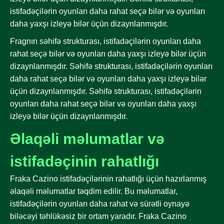
istifadəçilərin oyunları daha rahat seçə bilər və oyunları
daha yaxşı izleyə bilər üçün dizaynlanmışdır.
Fragnın səhifə strukturası, istifadəçilərin oyunları daha
rahat seçə bilər və oyunları daha yaxşı izleyə bilər üçün
dizaynlanmışdır. Səhifə strukturası, istifadəçilərin oyunları
daha rahat seçə bilər və oyunları daha yaxşı izleyə bilər
üçün dizaynlanmışdır. Səhifə strukturası, istifadəçilərin
oyunları daha rahat seçə bilər və oyunları daha yaxşı
izleyə bilər üçün dizaynlanmışdır.
Əlaqəli məlumatlar və
istifadəçinin rahatlığı
Fraka Cazino istifadəçilərinin rahatlığı üçün hazırlanmış
əlaqəli məlumatlar təqdim edilir. Bu məlumatlar,
istifadəçilərin oyunları daha rahat və sürətli oynayə
biləcəyi təhlükəsiz bir ortam yaradır. Fraka Cazino