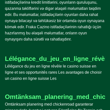
istifadəçilərinə kredit limitlərini, oyunların quruluşunu,
qazanma təkliflərini və digər əlaqəli məlumatları təqdim
edir. Bu məlumatlar, istifadəçilərin oyunları daha rahat
oynayə biləcəyi və təhlükəsiz bir ortamda oyun oynayana
kömək edir. Fraka Cazino istifadəçilərinin rahatlığı üçün
hazırlanmış bu əlaqəli məlumatlar, onların oyun
oynayışını daha sürətli və rahatlaşdırır.
Lélégance_du_jeu_en_ligne_révèle
Lélégance du jeu en ligne révèle le casino suisse en
ligne et ses opportunités rares Les avantages de choisir
un casino en ligne suisse Les
Omtänksam_planering_med_chicke
Omtänksam planering med chickenroad garanterar