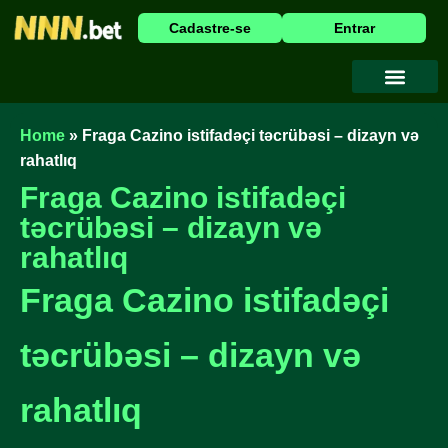
Cadastre-se
Entrar
Baixar Aplicativo
Caça Níqueis
Cassino Ao Vivo
Home
»
Fraga Cazino istifadəçi təcrübəsi – dizayn və
rahatlıq
Fraga Cazino istifadəçi
təcrübəsi – dizayn və
rahatlıq
Fraga Cazino istifadəçi
təcrübəsi – dizayn və
rahatlıq