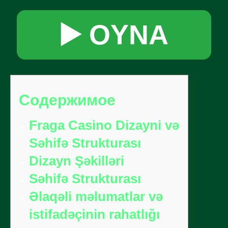
▶️ OYNA
Содержимое
Fraga Casino Dizayni və
Səhifə Strukturası
Dizayn Şəkilləri
Səhifə Strukturası
Əlaqəli məlumatlar və
istifadəçinin rahatlığı