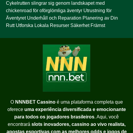
Cykelrutten slingrar sig genom landskapet med
chickenroad för oförglömliga äventyr Utrustning för
Äventyret Underhåll och Reparation Planering av Din
Rutt Utforska Lokala Resurser Säkerhet Främst
O
NNNBET Cassino
é uma plataforma completa que
oferece
uma experiência diversificada e emocionante
para todos os jogadores brasileiros
. Aqui, você
encontrará
slots inovadores, cassino ao vivo realista,
apostas esportivas com as melhores odds e jogos de