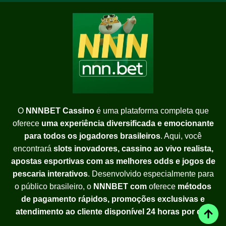
O
NNNBET Cassino
é uma plataforma completa que
oferece
uma experiência diversificada e emocionante
para todos os jogadores brasileiros
. Aqui, você
encontrará
slots inovadores, cassino ao vivo realista,
apostas esportivas com as melhores odds e jogos de
pescaria interativos
. Desenvolvido especialmente para
o público brasileiro, o
NNNBET com
oferece
métodos
de pagamento rápidos, promoções exclusivas e
atendimento ao cliente disponível 24 horas por dia
.