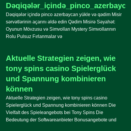
Dəqiqələr_içində_pinco_azerbayca
Dəqiqələr içində pinco azerbaycan yükle və qədim Misir
sərvətlərinin açarını əldə edin Qədim Misirə Səyahət:
Oyunun Mövzusu və Simvolları Mystery Simvollarının
Rolu Pulsuz Fırlanmalar və
Aktuelle Strategien zeigen, wie
tony spins casino Spielerglück
und Spannung kombinieren
können
Aktuelle Strategien zeigen, wie tony spins casino
Spielerglück und Spannung kombinieren können Die
Vielfalt des Spieleangebots bei Tony Spins Die
Bedeutung der Softwareanbieter Bonusangebote und