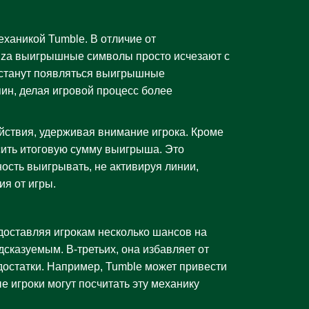
еханикой Tumble. В отличие от
nza выигрышные символы просто исчезают с
рестанут появляться выигрышные
ин, делая игровой процесс более
йствия, удерживая внимание игрока. Кроме
сить итоговую сумму выигрыша. Это
ость выигрывать, не активируя линии,
я от игры.
доставляя игрокам несколько шансов на
сказуемым. В-третьих, она избавляет от
едостатки. Например, Tumble может привести
 игроки могут посчитать эту механику