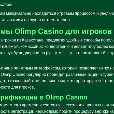
ьствие.
ам максимально насладиться игровым процессом и увелич
ситься к ним следует соответственно.
ы Olimp Casino для игроков 
игроков из Казахстана, предлагая удобные способы попол
т избежать комиссий за конвертацию и делает игру более 
ную службу поддержки на русском языке, что позволяет быс
тивно понятным интерфейсом, который позволяет легко н
. Olimp Casino регулярно проводит различные акции и турн
что казино работает по лицензии, что гарантирует честност
ости для игроков.
ерификации в Olimp Casino
имает много времени и состоит из нескольких простых шаго
 После регистрации необходимо пройти процедуру верифика