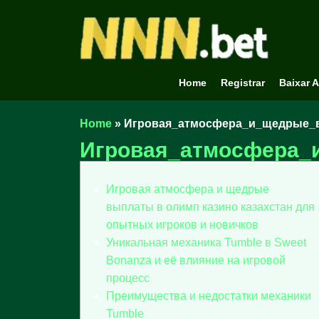
Home
Registrar
Baixar A
Home
»
Игровая_атмосфера_и_щедрые_
Игровая_атмосфера_
Игровая атмосфера и щедрые
выплаты в олимп казино казахстан для
опытных игроков и новичков
Уникальная механика Tumble в Sweet
Bonanza и её влияние на игровой
процесс
Преимущества и недостатки механики
Tumble