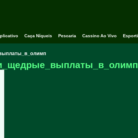
plicativo
Caça Níqueis
Pescaria
Cassino Ao Vivo
Esport
выплаты_в_олимп
и_щедрые_выплаты_в_олимп