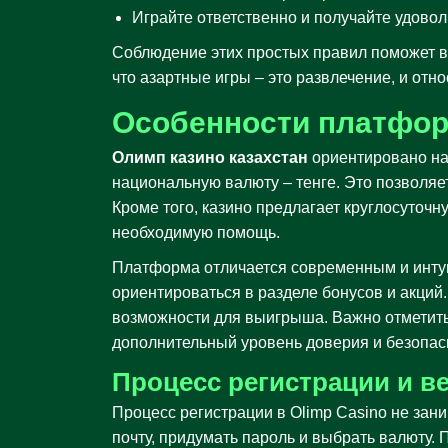
Играйте ответственно и получайте удовол
Соблюдение этих простых правил поможет в
что азартные игры – это развлечение, и отно
Особенности платформ
Олимп казино казахстан
ориентировано на 
национальную валюту – тенге. Это позволяе
Кроме того, казино предлагает круглосуточ
необходимую помощь.
Платформа отличается современным и интуи
ориентироваться в разделе бонусов и акций
возможности для выигрыша. Важно отметить, 
дополнительный уровень доверия и безопасн
Процесс регистрации и в
Процесс регистрации в Olimp Casino не зан
почту, придумать пароль и выбрать валюту.