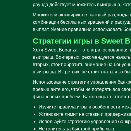
раунда действует множитель выигрыша, кото
Множители активируются каждый раз, когда 
комбинации бесплатных вращений и растущи
выплат. Умение правильно использовать бон
Стратегии игры в Sweet 
Хотя Sweet Bonanza – это игра, основанная
выигрыш. Во-первых, рекомендуется начать с
вторых, стоит обратить внимание на бонусн
выигрыша. В-третьих, не стоит гнаться за б
Использование стратегии управления банкро
превышайте его, чтобы не потерять все сво
финансовых проблем. Важно играть ответств
Изучите правила игры и особенности мех
Установите лимит на ставки и придержива
Используйте стратегию управления банк
Не гонитесь за быстрой прибылью.