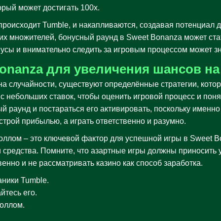
рый может достигать 100x.
происходит Tumble, и накапливаются, создавая потенциал
х множителей, бонусный раунд в Sweet Bonanza может ста
усы и внимательно следить за игровым процессом может з
Bonanza для увеличения шансов н
 на случайности, существуют определённые стратегии, кото
 небольших ставок, чтобы оценить игровой процесс и понят
ый раунд и постараться его активировать, поскольку именн
ыстрой прибылью, а играть ответственно и разумно.
ллом – это ключевой фактор для успешной игры в Sweet B
и средства. Помните, что азартные игры должны приносить 
енно и не рассматривать казино как способ заработка.
аники Tumble.
йтесь его.
роллом.