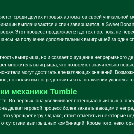
ляется среди других игровых автоматов своей уникальной м
инации выплачиваются и спин завершается, в Sweet Bona
сверху. Этот процесс продолжается до тех пор, пока не пе
шансы на получение дополнительных выигрышей за один сп
тность выигрыша, но и создает ощущение непрерывного де
ает множитель выигрыша, что позволяет значительно повы
ножители могут достигать впечатляющих значений. Возможн
в, позволяя им сосредоточиться на получении удовольстви
ки механики Tumble
тв. Во-первых, она увеличивает потенциал выигрыша, пре
 она делает игровой процесс более захватывающим и непред
 что упрощает игру. Однако, стоит отметить и некоторые н
 отсутствии выигрышных комбинаций. Кроме того, некоторые