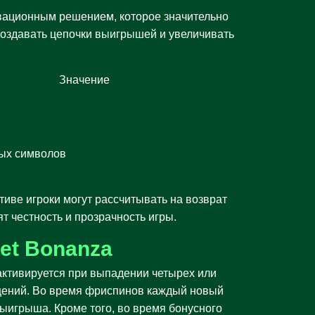
овационным решением, которое значительно
создавать цепочки выигрышей и увеличивать
Значение
ых символов
тиве игроки могут рассчитывать на возврат
т честность и прозрачность игры.
et Bonanza
активируется при выпадении четырех или
ащений. Во время фриспинов каждый новый
выигрыша. Кроме того, во время бонусного