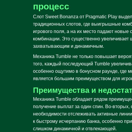
процесс
Слот Sweet Bonanza от Pragmatic Play выде
традиционных слотов, где выигрышные комб
игрового поля, а на их место падают новые 
комбинации. Это существенно увеличивает 
захватывающим и динамичным.
Механика Tumble не только повышает вероя
того, каждый последующий Tumble увеличив
особенно ощутимо в бонусном раунде, где м
является большим преимуществом для игроко
Преимущества и недостат
Механика Tumble обладает рядом преимущес
получение выплат за один спин. Во-вторых,
необходимости отслеживать активные линии,
к быстрому исчерпанию банка, особенно при
слишком динамичной и отвлекающей.