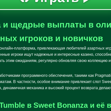
 и щедрые выплаты в оли
тных игроков и новичков
 онлайн-платформа, привлекающая любителей азартных иг
нные игроки ищут надежные и интересные казино, способ
ать этим ожиданиям, регулярно обновляя свою коллекцию и
ботчиками программного обеспечения, такими как Pragmatic
там. В частности, особое внимание привлекает слот Swee
н, динамичная механика и высокий процент возврата делаю
Tumble в Sweet Bonanza и её 