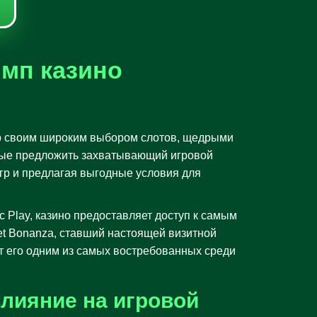
мп казино
р своим широким выбором слотов, щедрыми
ные предложить захватывающий игровой
гр и предлагая выгодные условия для
 Play, казино предоставляет доступ к самым
t Bonanza, ставший настоящей визитной
т его одним из самых востребованных среди
влияние на игровой