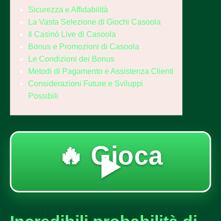
Sicurezza e Affidabilità
La Vasta Selezione di Giochi Casoola
Il Casinò Live di Casoola
Bonus e Promozioni di Casoola
Le Condizioni dei Bonus
Metodi di Pagamento e Assistenza Clienti
Considerazioni Future e Sviluppi
Possibili
🔥 Gioca
▶️