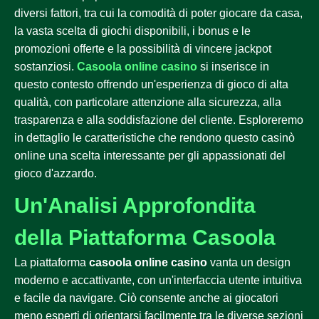
diversi fattori, tra cui la comodità di poter giocare da casa,
la vasta scelta di giochi disponibili, i bonus e le
promozioni offerte e la possibilità di vincere jackpot
sostanziosi.
Casoola online casino
si inserisce in
questo contesto offrendo un'esperienza di gioco di alta
qualità, con particolare attenzione alla sicurezza, alla
trasparenza e alla soddisfazione del cliente. Esploreremo
in dettaglio le caratteristiche che rendono questo casinò
online una scelta interessante per gli appassionati del
gioco d'azzardo.
Un'Analisi Approfondita
della Piattaforma Casoola
La piattaforma
casoola online casino
vanta un design
moderno e accattivante, con un'interfaccia utente intuitiva
e facile da navigare. Ciò consente anche ai giocatori
meno esperti di orientarsi facilmente tra le diverse sezioni