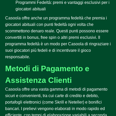
Programmi Fedeltà: premi e vantaggi esclusivi per i
giocatori abituali
Casoola offre anche un programma fedeltà che premia i
giocatori abituali con punti fedeltà ogni volta che
scommettono denaro reale. Questi punti possono essere
convertiti in bonus, free spin o altri premi esclusivi. Il
programma fedeltà è un modo per Casoola di ringraziare i
suoi giocatori più fedeli e di incentivare il gioco
responsabile.
Metodi di Pagamento e
Assistenza Clienti
Casoola offre una vasta gamma di metodi di pagamento
sicuri e convenienti, tra cui carte di credito e debito,
portafogli elettronici (come Skrill e Neteller) e bonifici
bancari. I prelievi vengono elaborati in modo rapido ed
efficiente, con tempi di elaborazione variabili a seconda