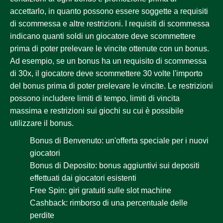
accettarlo, in quanto possono essere soggette a requisiti
di scommessa e altre restrizioni. I requisiti di scommessa
indicano quanti soldi un giocatore deve scommettere
prima di poter prelevare le vincite ottenute con un bonus.
Ad esempio, se un bonus ha un requisito di scommessa
di 30x, il giocatore deve scommettere 30 volte l'importo
del bonus prima di poter prelevare le vincite. Le restrizioni
possono includere limiti di tempo, limiti di vincita
massima e restrizioni sui giochi su cui è possibile
utilizzare il bonus.
Bonus di Benvenuto: un'offerta speciale per i nuovi
giocatori
Bonus di Deposito: bonus aggiuntivi sui depositi
effettuati dai giocatori esistenti
Free Spin: giri gratuiti sulle slot machine
Cashback: rimborso di una percentuale delle
perdite