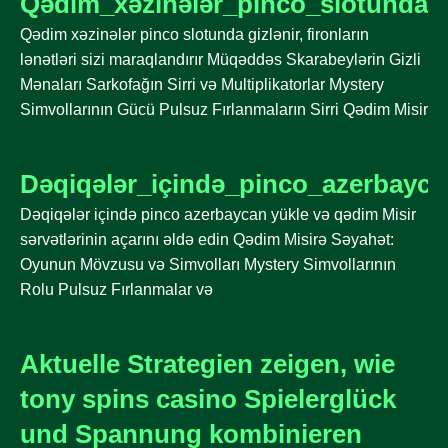
Qədim_xəzinələr_pinco_slotunda_gi
Qədim xəzinələr pinco slotunda gizlənir, fironların
lənətləri sizi maraqlandırır Müqəddəs Skarabeylərin Gizli
Mənaları Sarkofağın Sirri və Multiplikatorlar Mystery
Simvollarının Gücü Pulsuz Fırlanmaların Sirri Qədim Misir
Dəqiqələr_içində_pinco_azerbayca
Dəqiqələr içində pinco azerbaycan yükle və qədim Misir
sərvətlərinin açarını əldə edin Qədim Misirə Səyahət:
Oyunun Mövzusu və Simvolları Mystery Simvollarının
Rolu Pulsuz Fırlanmalar və
Aktuelle Strategien zeigen, wie
tony spins casino Spielerglück
und Spannung kombinieren