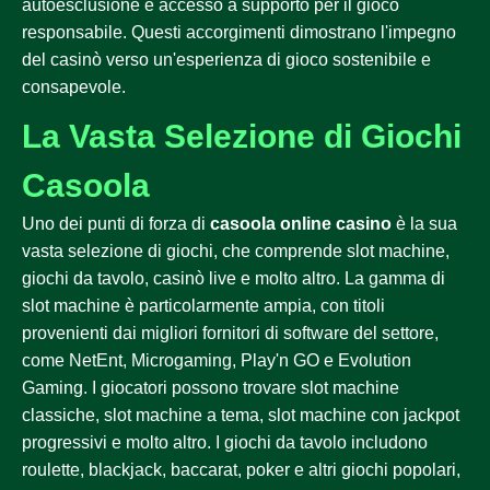
autoesclusione e accesso a supporto per il gioco
responsabile. Questi accorgimenti dimostrano l'impegno
del casinò verso un'esperienza di gioco sostenibile e
consapevole.
La Vasta Selezione di Giochi
Casoola
Uno dei punti di forza di
casoola online casino
è la sua
vasta selezione di giochi, che comprende slot machine,
giochi da tavolo, casinò live e molto altro. La gamma di
slot machine è particolarmente ampia, con titoli
provenienti dai migliori fornitori di software del settore,
come NetEnt, Microgaming, Play'n GO e Evolution
Gaming. I giocatori possono trovare slot machine
classiche, slot machine a tema, slot machine con jackpot
progressivi e molto altro. I giochi da tavolo includono
roulette, blackjack, baccarat, poker e altri giochi popolari,