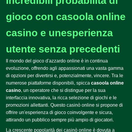
Incredibili probabilità di
gioco con casoola online
casino e unesperienza
utente senza precedenti
Il mondo del gioco d'azzardo online è in continua
evoluzione, offrendo agli appassionati una vasta gamma
di opzioni per divertirsi e, potenzialmente, vincere. Tra le
numerose piattaforme disponibili, spicca
casoola online
casino
, un operatore che si distingue per la sua
interfaccia innovativa, la ricca selezione di giochi e le
promozioni allettanti. Questo casinò online si propone di
offrire un'esperienza di gioco coinvolgente e sicura,
attirando un pubblico sempre più ampio di giocatori.
La crescente popolarità dei casinò online è dovuta a