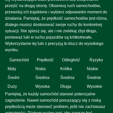
przejść na drugą stronę. Obserwuj ruch samochodów,
przewiduj ich trajektorie i wybierz odpowiedni moment do
działania. Pamiętaj, że prędkość samochodów jest różna,
dlatego musisz dostosować swoje ruchy do konkretnej
sytuacji. Nie spiesz się, ale i nie zwlekaj zbyt długo,
ponieważ luki w ruchu pojazdów są krótkotrwałe.
Wykorzystanie tej luki z precyzją to klucz do wysokiego
wyniku.
Samochód
Prędkość
Odległość
Ryzyko
Mały
Niska
Krótka
Niskie
Średni
Średnia
Średnia
Średnie
Duży
Wysoka
Długa
Wysokie
Pamiętaj, że każdy samochód stanowi potencjalne
zagrożenie. Nawet samochód poruszający się z niską
prędkością może stanowić problem, jeśli nie zachowasz
ostrożności. Dlatego ważne jest, aby zawsze być