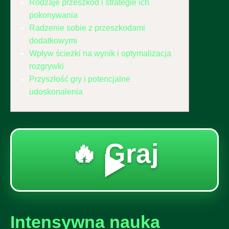
Rodzaje przeszkód i strategie ich
pokonywania
Radzenie sobie z przeszkodami
dodatkowymi
Wpływ ścieżki na wynik i optymalizacja
rozgrywki
Przyszłość gry i potencjalne
udoskonalenia
🔥 Graj
▶️
Intensywna nauka