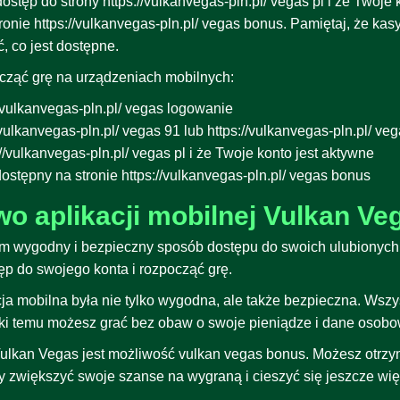
ostęp do strony https://vulkanvegas-pln.pl/ vegas pl i że Twoje
ronie https://vulkanvegas-pln.pl/ vegas bonus. Pamiętaj, że kas
, co jest dostępne.
acząć grę na urządzeniach mobilnych:
//vulkanvegas-pln.pl/ vegas logowanie
//vulkanvegas-pln.pl/ vegas 91 lub https://vulkanvegas-pln.pl/ ve
//vulkanvegas-pln.pl/ vegas pl i że Twoje konto jest aktywne
dostępny na stronie https://vulkanvegas-pln.pl/ vegas bonus
o aplikacji mobilnej Vulkan Ve
om wygodny i bezpieczny sposób dostępu do swoich ulubionych
p do swojego konta i rozpocząć grę.
ja mobilna była nie tylko wygodna, ale także bezpieczna. Wszy
i temu możesz grać bez obaw o swoje pieniądze i dane osobo
 Vulkan Vegas jest możliwość vulkan vegas bonus. Możesz otrzy
y zwiększyć swoje szanse na wygraną i cieszyć się jeszcze wi