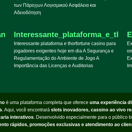
των Πάροχων Λογισμικού Ασφάλεια και
Αδειοδότηση
nte_com_thorfortune_e_estratégias_
Interessante_plataforma_e_thor
E
Interessante plataforma e thorfortune casino para
Ex
jogadores exigentes hoje em dia A Segurança e
on
Regulamentação do Ambiente de Jogo A
Ex
Importância das Licenças e Auditorias
Im
no
é uma plataforma completa que oferece
uma experiência di
s
. Aqui, você encontrará
slots inovadores, cassino ao vivo r
ria interativos
. Desenvolvido especialmente para o público br
to rápidos, promoções exclusivas e atendimento ao client