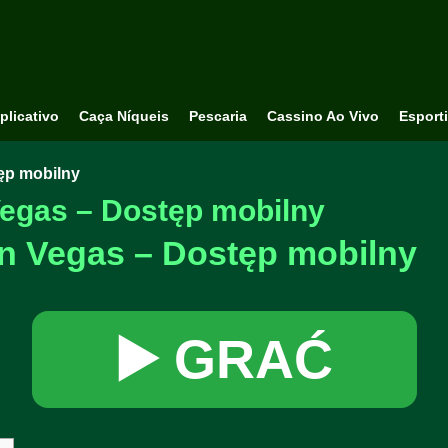
plicativo
Caça Níqueis
Pescaria
Cassino Ao Vivo
Esport
ęp mobilny
Vegas – Dostęp mobilny
n Vegas – Dostęp mobilny
▶️ GRAĆ