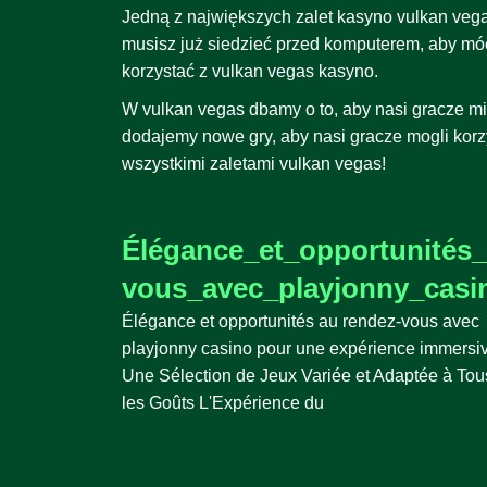
Jedną z największych zalet kasyno vulkan veg
musisz już siedzieć przed komputerem, aby móc
korzystać z vulkan vegas kasyno.
W vulkan vegas dbamy o to, aby nasi gracze miel
dodajemy nowe gry, aby nasi gracze mogli korzys
wszystkimi zaletami vulkan vegas!
Élégance_et_opportunités
vous_avec_playjonny_casi
Élégance et opportunités au rendez-vous avec
playjonny casino pour une expérience immersi
Une Sélection de Jeux Variée et Adaptée à Tou
les Goûts L'Expérience du