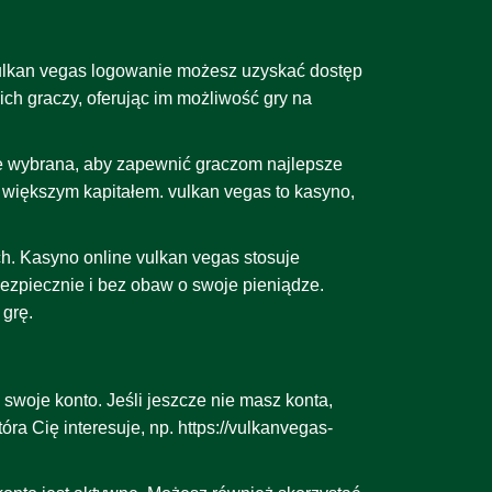
 vulkan vegas logowanie możesz uzyskać dostęp
ch graczy, oferując im możliwość gry na
nnie wybrana, aby zapewnić graczom najlepsze
 większym kapitałem. vulkan vegas to kasyno,
h. Kasyno online vulkan vegas stosuje
ezpiecznie i bez obaw o swoje pieniądze.
 grę.
woje konto. Jeśli jeszcze nie masz konta,
óra Cię interesuje, np. https://vulkanvegas-