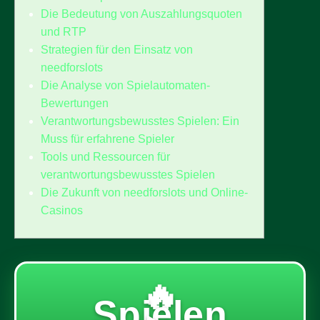
Die Bedeutung von Auszahlungsquoten
und RTP
Strategien für den Einsatz von
needforslots
Die Analyse von Spielautomaten-
Bewertungen
Verantwortungsbewusstes Spielen: Ein
Muss für erfahrene Spieler
Tools und Ressourcen für
verantwortungsbewusstes Spielen
Die Zukunft von needforslots und Online-
Casinos
🔥
Spielen