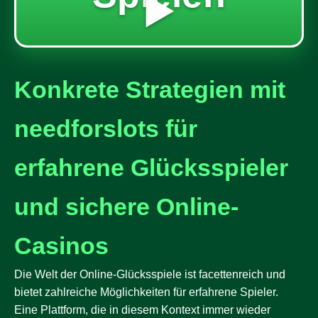
▶️
Konkrete Strategien mit
needforslots für
erfahrene Glücksspieler
und sichere Online-
Casinos
Die Welt der Online-Glücksspiele ist facettenreich und
bietet zahlreiche Möglichkeiten für erfahrene Spieler.
Eine Plattform, die in diesem Kontext immer wieder