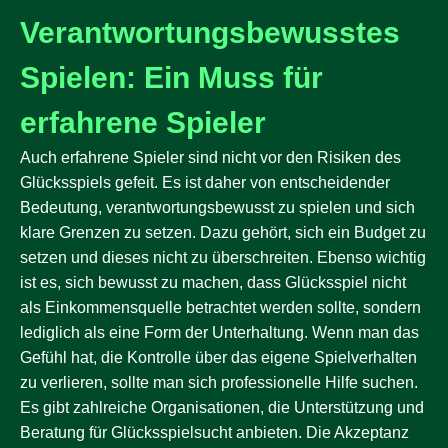
Verantwortungsbewusstes
Spielen: Ein Muss für
erfahrene Spieler
Auch erfahrene Spieler sind nicht vor den Risiken des
Glücksspiels gefeit. Es ist daher von entscheidender
Bedeutung, verantwortungsbewusst zu spielen und sich
klare Grenzen zu setzen. Dazu gehört, sich ein Budget zu
setzen und dieses nicht zu überschreiten. Ebenso wichtig
ist es, sich bewusst zu machen, dass Glücksspiel nicht
als Einkommensquelle betrachtet werden sollte, sondern
lediglich als eine Form der Unterhaltung. Wenn man das
Gefühl hat, die Kontrolle über das eigene Spielverhalten
zu verlieren, sollte man sich professionelle Hilfe suchen.
Es gibt zahlreiche Organisationen, die Unterstützung und
Beratung für Glücksspielsucht anbieten. Die Akzeptanz