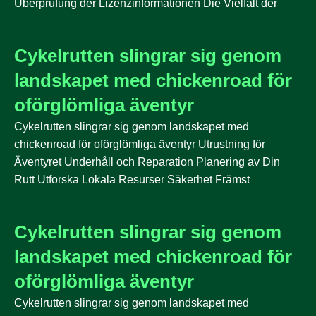
Überprüfung der Lizenzinformationen Die Vielfalt der
Cykelrutten slingrar sig genom
landskapet med chickenroad för
oförglömliga äventyr
Cykelrutten slingrar sig genom landskapet med
chickenroad för oförglömliga äventyr Utrustning för
Äventyret Underhåll och Reparation Planering av Din
Rutt Utforska Lokala Resurser Säkerhet Främst
Cykelrutten slingrar sig genom
landskapet med chickenroad för
oförglömliga äventyr
Cykelrutten slingrar sig genom landskapet med