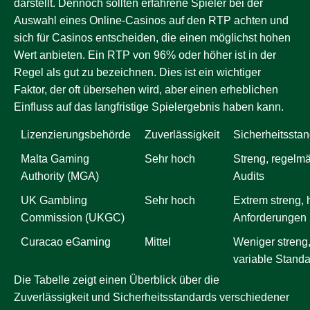
darstellt. Dennoch sollten erfahrene Spieler bei der
Auswahl eines Online-Casinos auf den RTP achten und
sich für Casinos entscheiden, die einen möglichst hohen
Wert anbieten. Ein RTP von 96% oder höher ist in der
Regel als gut zu bezeichnen. Dies ist ein wichtiger
Faktor, der oft übersehen wird, aber einen erheblichen
Einfluss auf das langfristige Spielergebnis haben kann.
Lizenzierungsbehörde
Zuverlässigkeit
Sicherheitssta
Malta Gaming
Sehr hoch
Streng, regelm
Authority (MGA)
Audits
UK Gambling
Sehr hoch
Extrem streng,
Commission (UKGC)
Anforderungen
Curacao eGaming
Mittel
Weniger streng
variable Stand
Die Tabelle zeigt einen Überblick über die
Zuverlässigkeit und Sicherheitsstandards verschiedener