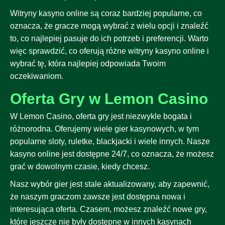
Witryny kasyno online są coraz bardziej popularne, co
oznacza, że gracze mogą wybrać z wielu opcji i znaleźć
to, co najlepiej pasuje do ich potrzeb i preferencji. Warto
więc sprawdzić, co oferują różne witryny kasyno online i
wybrać tę, która najlepiej odpowiada Twoim
oczekiwaniom.
Oferta Gry w Lemon Casino
W Lemon Casino, oferta gry jest niezwykle bogata i
różnorodna. Oferujemy wiele gier kasynowych, w tym
popularne sloty, ruletke, blackjacki i wiele innych. Nasze
kasyno online jest dostępne 24/7, co oznacza, że możesz
grać w dowolnym czasie, kiedy chcesz.
Nasz wybór gier jest stale aktualizowany, aby zapewnić,
że naszym graczom zawsze jest dostępna nowa i
interesująca oferta. Czasem, możesz znaleźć nowe gry,
które jeszcze nie były dostępne w innych kasynach