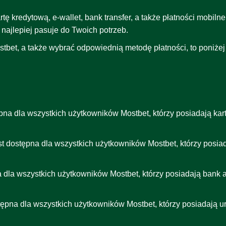
rtę kredytową, e-wallet, bank transfer, a także płatności mobil
a najlepiej pasuje do Twoich potrzeb.
tbet, a także wybrać odpowiednią metodę płatności, to poniżej
ępna dla wszystkich użytkowników Mostbet, którzy posiadają kar
st dostępna dla wszystkich użytkowników Mostbet, którzy posiad
na dla wszystkich użytkowników Mostbet, którzy posiadają bank 
stępna dla wszystkich użytkowników Mostbet, którzy posiadają 