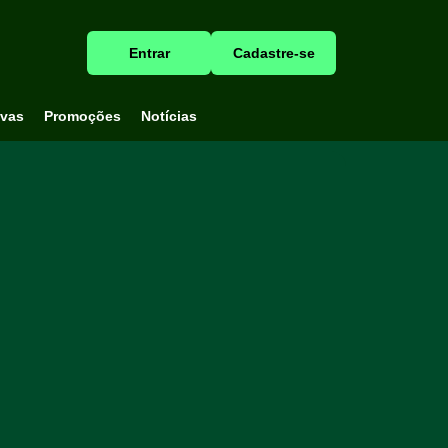
Entrar
Cadastre-se
ivas
Promoções
Notícias