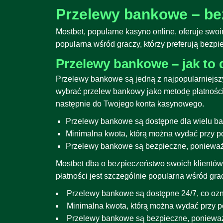
Przelewy bankowe – bez
Mostbet, popularne kasyno online, oferuje swo
popularna wśród graczy, którzy preferują bezp
Przelewy bankowe – jak to 
Przelewy bankowe są jedną z najpopularniejszy
wybrać przelew bankowy jako metodę płatności
następnie do Twojego konta kasynowego.
Przelewy bankowe są dostępne dla wielu ban
Minimalna kwota, którą można wydać przy 
Przelewy bankowe są bezpieczne, ponieważ
Mostbet dba o bezpieczeństwo swoich klientów,
płatności jest szczególnie popularna wśród gra
Przelewy bankowe są dostępne 24/7, co ozn
Minimalna kwota, którą można wydać przy 
Przelewy bankowe są bezpieczne, ponieważ