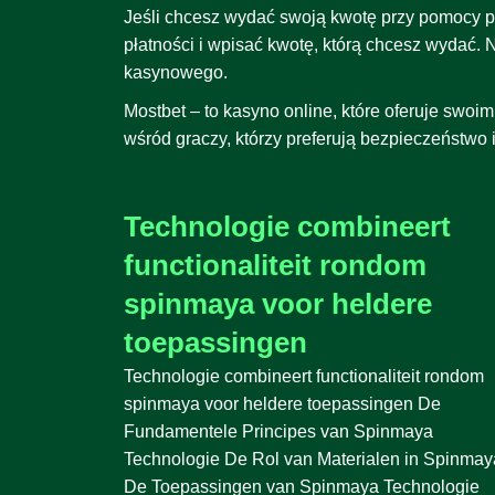
Jeśli chcesz wydać swoją kwotę przy pomocy 
płatności i wpisać kwotę, którą chcesz wydać.
kasynowego.
Mostbet – to kasyno online, które oferuje swoi
wśród graczy, którzy preferują bezpieczeństwo 
Technologie combineert
functionaliteit rondom
spinmaya voor heldere
toepassingen
Technologie combineert functionaliteit rondom
spinmaya voor heldere toepassingen De
Fundamentele Principes van Spinmaya
Technologie De Rol van Materialen in Spinmay
De Toepassingen van Spinmaya Technologie