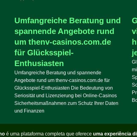
Umfangreiche Beratung und
G
spannende Angebote rund
v
um thenv-casinos.com.de
h
für Glücksspiel-
j
Enthusiasten
Gl
mi
Umfangreiche Beratung und spannende
Sp
Angebote rund um thenv-casinos.com.de für
So
Glücksspiel-Enthusiasten Die Bedeutung von
Pr
Seriosität und Lizenzierung bei Online-Casinos
B
Sicherheitsmaßnahmen zum Schutz Ihrer Daten
und Finanzen
no
é uma plataforma completa que oferece
uma experiência di