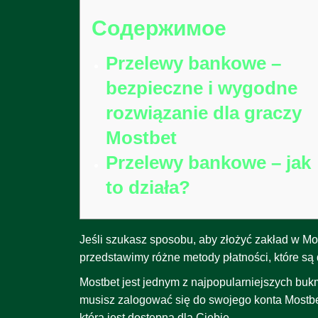
Содержимое
Przelewy bankowe –
bezpieczne i wygodne
rozwiązanie dla graczy
Mostbet
Przelewy bankowe – jak
to działa?
Jeśli szukasz sposobu, aby złożyć zakład w Mo
przedstawimy różne metody płatności, które są
Mostbet jest jednym z najpopularniejszych buk
musisz zalogować się do swojego konta Mostbet
która jest dostępna dla Ciebie.