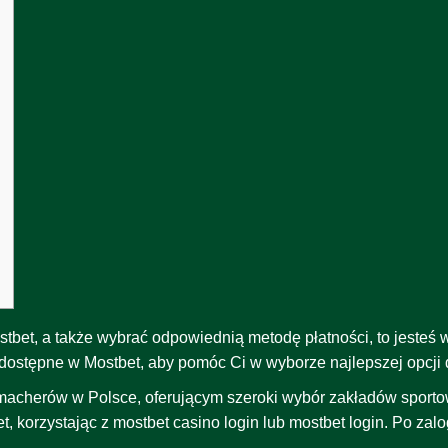
stbet, a także wybrać odpowiednią metodę płatności, to jesteś
 dostępne w Mostbet, aby pomóc Ci w wyborze najlepszej opcji 
macherów w Polsce, oferującym szeroki wybór zakładów sportow
, korzystając z mostbet casino login lub mostbet login. Po za