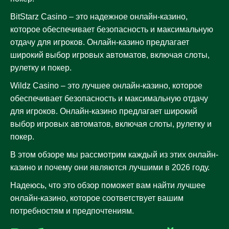
BitStarz Casino – это надежное онлайн-казино,
которое обеспечивает безопасность и максимальную
отдачу для игроков. Онлайн-казино предлагает
широкий выбор игровых автоматов, включая слоты,
рулетку и покер.
Wildz Casino – это лучшее онлайн-казино, которое
обеспечивает безопасность и максимальную отдачу
для игроков. Онлайн-казино предлагает широкий
выбор игровых автоматов, включая слоты, рулетку и
покер.
В этом обзоре мы рассмотрим каждый из этих онлайн-
казино и почему они являются лучшими в 2026 году.
Надеюсь, что это обзор поможет вам найти лучшее
онлайн-казино, которое соответствует вашим
потребностям и предпочтениям.