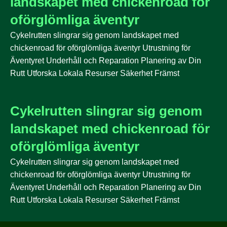
landskapet med chickenroad för
oförglömliga äventyr
Cykelrutten slingrar sig genom landskapet med
chickenroad för oförglömliga äventyr Utrustning för
Äventyret Underhåll och Reparation Planering av Din
Rutt Utforska Lokala Resurser Säkerhet Främst
Cykelrutten slingrar sig genom
landskapet med chickenroad för
oförglömliga äventyr
Cykelrutten slingrar sig genom landskapet med
chickenroad för oförglömliga äventyr Utrustning för
Äventyret Underhåll och Reparation Planering av Din
Rutt Utforska Lokala Resurser Säkerhet Främst