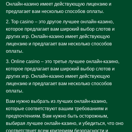
Онлайн-казино имеет действующую лицензию и
предлагает вам несколько способов оплаты.
2. Top casino – это другое лучшее онлайн-казино,
которое предлагает вам широкий выбор слотов и
других игр. Онлайн-казино имеет действующую
лицензию и предлагает вам несколько способов
оплаты.
3. Online casino – это третье лучшее онлайн-казино,
которое предлагает вам широкий выбор слотов и
других игр. Онлайн-казино имеет действующую
лицензию и предлагает вам несколько способов
оплаты.
Вам нужно выбрать из лучших онлайн-казино,
которые соответствуют вашим требованиям и
предпочтениям. Вам нужно быть осторожным,
выбирая лучшее онлайн-казино, и убедиться, что оно
соответствует всем критериям безопасности и