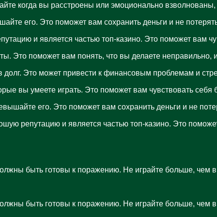
айте когда вы расстроены или эмоционально взволнованы, 
шайте его. Это поможет вам сохранить деньги и не потерять
путацию и является частью топ-казино. Это поможет вам чу
ты. Это поможет вам понять, что вы делаете неправильно, 
в долг. Это может привести к финансовым проблемам и стре
орые вы умеете играть. Это поможет вам чувствовать себя 
евышайте его. Это поможет вам сохранить деньги и не потер
ошую репутацию и является частью топ-казино. Это поможе
ы должны быть готовы к поражению. Не играйте больше, чем 
ы должны быть готовы к поражению. Не играйте больше, чем 