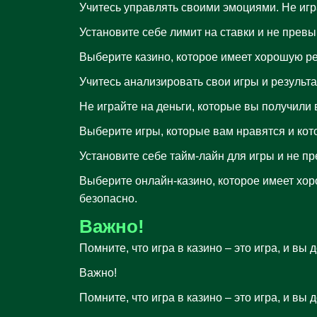
Учитесь управлять своими эмоциями. Не игр
Установите себе лимит на ставки и не превы
Выберите казино, которое имеет хорошую ре
Учитесь анализировать свои игры и результа
Не играйте на деньги, которые вы получили 
Выберите игры, которые вам нравятся и кот
Установите себе тайм-лайн для игры и не пр
Выберите онлайн-казино, которое имеет хор
безопасно.
Важно!
Помните, что игра в казино – это игра, и в
Важно!
Помните, что игра в казино – это игра, и в