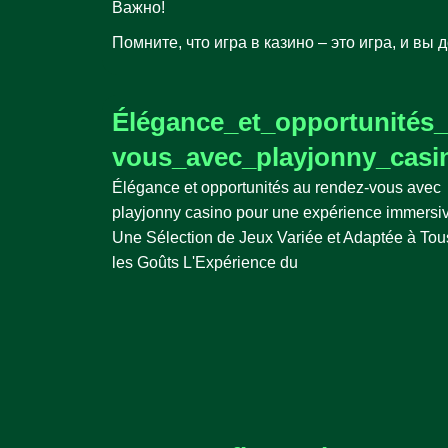
Важно!
Помните, что игра в казино – это игра, и в
Élégance_et_opportunités
vous_avec_playjonny_casi
Élégance et opportunités au rendez-vous avec
playjonny casino pour une expérience immersi
Une Sélection de Jeux Variée et Adaptée à Tou
les Goûts L'Expérience du