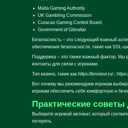
Мalta Gaming Authority
UK Gambling Commission
Curacao Gaming Control Board
Government of Gibraltar
Безопасность – это следующий важный аспе
обеспечения безопасности, такие как SSL-
Поддержка – это также важный фактор. Мы р
контакты для связи с игроками.
Топ казино, такие как https://kinotavr.ru/ , ht
Вот почему мы рекомендуем игрокам выбира
игрокам обеспечить себе комфортную и безо
Практические советы
Выберите игровой автомат, который соответ
потерять.