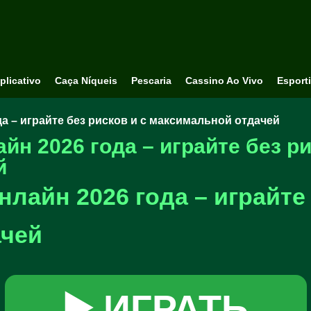
plicativo
Caça Níqueis
Pescaria
Cassino Ao Vivo
Esport
а – играйте без рисков и с максимальной отдачей
н 2026 года – играйте без ри
й
лайн 2026 года – играйте 
ачей
▶️ ИГРАТЬ