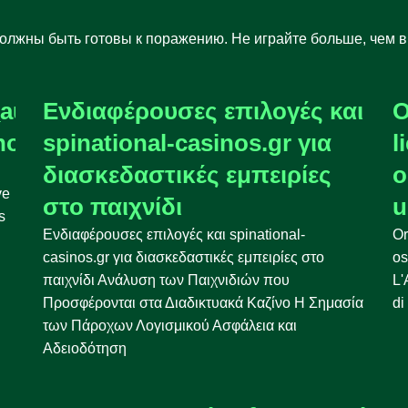
ы должны быть готовы к поражению. Не играйте больше, чем 
_au_rendez-
Ενδιαφέρουσες επιλογές και
O
no_pour_une_expér
spinational-casinos.gr για
l
διασκεδαστικές εμπειρίες
o
ve
στο παιχνίδι
u
s
Ενδιαφέρουσες επιλογές και spinational-
Or
casinos.gr για διασκεδαστικές εμπειρίες στο
os
παιχνίδι Ανάλυση των Παιχνιδιών που
L'
Προσφέρονται στα Διαδικτυακά Καζίνο Η Σημασία
di
των Πάροχων Λογισμικού Ασφάλεια και
Αδειοδότηση