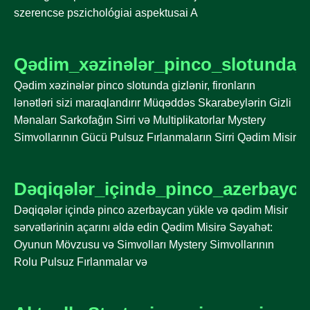
szerencse pszichológiai aspektusai A
Qədim_xəzinələr_pinco_slotunda_gi
Qədim xəzinələr pinco slotunda gizlənir, fironların
lənətləri sizi maraqlandırır Müqəddəs Skarabeylərin Gizli
Mənaları Sarkofağın Sirri və Multiplikatorlar Mystery
Simvollarının Gücü Pulsuz Fırlanmaların Sirri Qədim Misir
Dəqiqələr_içində_pinco_azerbayca
Dəqiqələr içində pinco azerbaycan yükle və qədim Misir
sərvətlərinin açarını əldə edin Qədim Misirə Səyahət:
Oyunun Mövzusu və Simvolları Mystery Simvollarının
Rolu Pulsuz Fırlanmalar və