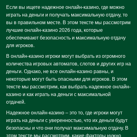
Если вы ищете надежное онлайн-казино, где можно
играть на деньги и получать максимальную отдачу, то
вы в правильном месте. В этом тексте мы рассмотрим
лучшие онлайн-казино 2026 года, которые
обеспечивают безопасность и максимальную отдачу
для игроков.
В онлайн-казино игроки могут выбрать из огромного
количества игровых автоматов, слотов и других игр на
деньги. Однако, не все онлайн-казино равны, и
некоторые могут быть опасными для игроков. В этом
тексте мы рассмотрим, как выбрать надежное онлайн-
казино и как играть на деньги с максимальной
отдачей.
Надежное онлайн-казино – это то, где игроки могут
играть на деньги с уверенностью, что их деньги будут
безопасны и что они получат максимальную отдачу. В
этом тексте мы рассмотрим, какие факторы нужно