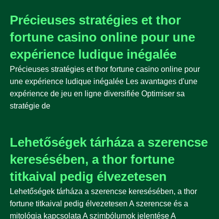
Précieuses stratégies et thor
fortune casino online pour une
expérience ludique inégalée
Précieuses stratégies et thor fortune casino online pour
une expérience ludique inégalée Les avantages d'une
expérience de jeu en ligne diversifiée Optimiser sa
stratégie de
Lehetőségek tárháza a szerencse
keresésében, a thor fortune
titkaival pedig élvezetesen
Lehetőségek tárháza a szerencse keresésében, a thor
fortune titkaival pedig élvezetesen A szerencse és a
mitológia kapcsolata A szimbólumok jelentése A