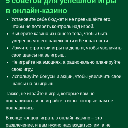
5 советов для успешной игры
в онлайн-казино
Установите себе бюджет и не превышайте его,
чтобы не потерять контроль над игрой.
Выберите казино из нашего топа, чтобы быть
уверенным в его надежности и безопасности.
Изучите стратегии игры на деньги, чтобы увеличить
свои шансы на выигрыш.
Не играйте на эмоциях, а рационально планируйте
свою игру.
Используйте бонусы и акции, чтобы увеличить свои
шансы на выигрыш.
Также, не играйте в игры, которые вам не
понравились, и не играйте в игры, которые вам не
понравились.
В конце концов, играть в онлайн-казино – это
развлечение, и вам нужно наслаждаться им, а не