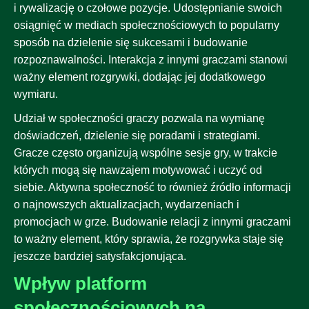
i rywalizację o czołowe pozycje. Udostępnianie swoich
osiągnięć w mediach społecznościowych to popularny
sposób na dzielenie się sukcesami i budowanie
rozpoznawalności. Interakcja z innymi graczami stanowi
ważny element rozgrywki, dodając jej dodatkowego
wymiaru.
Udział w społeczności graczy pozwala na wymianę
doświadczeń, dzielenie się poradami i strategiami.
Gracze często organizują wspólne sesje gry, w trakcie
których mogą się nawzajem motywować i uczyć od
siebie. Aktywna społeczność to również źródło informacji
o najnowszych aktualizacjach, wydarzeniach i
promocjach w grze. Budowanie relacji z innymi graczami
to ważny element, który sprawia, że rozgrywka staje się
jeszcze bardziej satysfakcjonująca.
Wpływ platform
społecznościowych na