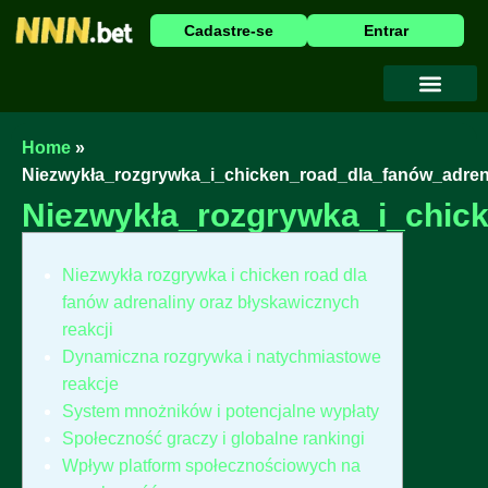
Cadastre-se
Entrar
Baixar Aplicativo
Caça Níqueis
Cassino Ao Vivo
Home
»
Niezwykła_rozgrywka_i_chicken_road_dla_fanów_adren
Niezwykła_rozgrywka_i_chic
Niezwykła rozgrywka i chicken road dla
fanów adrenaliny oraz błyskawicznych
reakcji
Dynamiczna rozgrywka i natychmiastowe
reakcje
System mnożników i potencjalne wypłaty
Społeczność graczy i globalne rankingi
Wpływ platform społecznościowych na