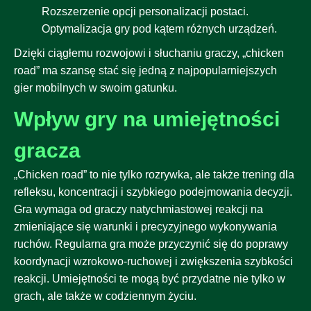
Rozszerzenie opcji personalizacji postaci.
Optymalizacja gry pod kątem różnych urządzeń.
Dzięki ciągłemu rozwojowi i słuchaniu graczy, „chicken
road” ma szansę stać się jedną z najpopularniejszych
gier mobilnych w swoim gatunku.
Wpływ gry na umiejętności
gracza
„Chicken road” to nie tylko rozrywka, ale także trening dla
refleksu, koncentracji i szybkiego podejmowania decyzji.
Gra wymaga od graczy natychmiastowej reakcji na
zmieniające się warunki i precyzyjnego wykonywania
ruchów. Regularna gra może przyczynić się do poprawy
koordynacji wzrokowo-ruchowej i zwiększenia szybkości
reakcji. Umiejętności te mogą być przydatne nie tylko w
grach, ale także w codziennym życiu.