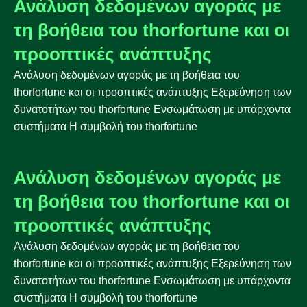
Ανάλυση δεδομένων αγοράς με
τη βοήθεια του thorfortune και οι
προοπτικές ανάπτυξης
Ανάλυση δεδομένων αγοράς με τη βοήθεια του
thorfortune και οι προοπτικές ανάπτυξης Εξερεύνηση των
δυνατοτήτων του thorfortune Ενσωμάτωση με υπάρχοντα
συστήματα Η συμβολή του thorfortune
Ανάλυση δεδομένων αγοράς με
τη βοήθεια του thorfortune και οι
προοπτικές ανάπτυξης
Ανάλυση δεδομένων αγοράς με τη βοήθεια του
thorfortune και οι προοπτικές ανάπτυξης Εξερεύνηση των
δυνατοτήτων του thorfortune Ενσωμάτωση με υπάρχοντα
συστήματα Η συμβολή του thorfortune