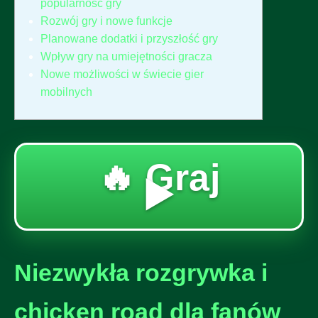
popularność gry
Rozwój gry i nowe funkcje
Planowane dodatki i przyszłość gry
Wpływ gry na umiejętności gracza
Nowe możliwości w świecie gier
mobilnych
🔥 Graj
▶️
Niezwykła rozgrywka i
chicken road dla fanów