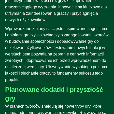
jest utrzymanie świeżości rozgrywki i zapewnienie
graczom ciągłego wyzwania. Innowacje są kluczowe dla
utrzymania zainteresowania graczy i przyciągnięcia
nowych użytkowników.
Wprowadzane zmiany są często inspirowane sugestiami
i opiniami graczy, co świadczy o zaangażowaniu twórców
w budowanie społeczności i dopasowywanie gry do
oczekiwań użytkowników. Testowanie nowych funkcji w
wersjach beta pozwala na zebranie cennych informacji
zwrotnych i dopracowanie ich przed wprowadzeniem do
ostatecznej wersji gry. Utrzymywanie wysokiego poziomu
jakości i słuchanie graczy to fundamenty sukcesu tego
projektu.
Planowane dodatki i przyszłość
gry
W planach twórców znajdują się nowe tryby gry, które
oferują odmienne wyzwania i rozgrywkę. Rozważane są