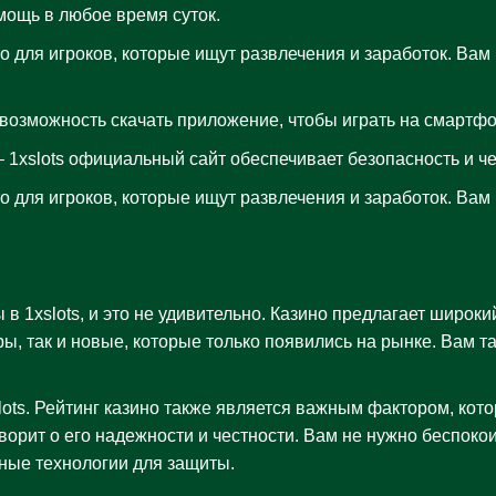
омощь в любое время суток.
о для игроков, которые ищут развлечения и заработок. Вам
 возможность скачать приложение, чтобы играть на смартф
 1xslots официальный сайт обеспечивает безопасность и че
о для игроков, которые ищут развлечения и заработок. Вам
в 1xslots, и это не удивительно. Казино предлагает широки
гры, так и новые, которые только появились на рынке. Вам 
slots. Рейтинг казино также является важным фактором, ко
говорит о его надежности и честности. Вам не нужно беспок
нные технологии для защиты.