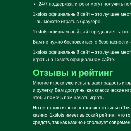
24/7 поддержка: игроки могут получить п
1xslots официальный сайт – это лучшее мест
– вы можете играть в браузере.
1xslots официальный сайт предлагает также
Вам не нужно беспокоиться о безопасности –
1xslots официальный сайт – это лучшее мест
играть на 1xslots официальном сайте.
Отзывы и рейтинг
Многие игроки уже испытывают радость игры 
и рулетку. Вам доступны как классические и
чтобы помочь вам начать играть.
Но не только игроки оставляют отзывы о 1x
казино. 1xslots имеет высокий рейтинг, что 
средств, так как казино использует совреме