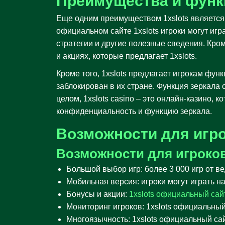
Преимущества и функц
Еще одним преимуществом 1xslots является 
официальном сайте 1xslots игроки могут игр
стратегии и другие полезные сведения. Кром
и акциях, которые предлагает 1xslots.
Кроме того, 1xslots предлагает игрокам фун
заблокирован в их стране. Функция зеркала о
целом, 1xslots casino – это онлайн-казино,
конфиденциальность и функцию зеркала.
Возможности для игр
Возможности для игроко
Большой выбор игр: более 3 000 игр от в
Мобильная версия: игроки могут играть н
Бонусы и акции:
1xslots официальный сай
Мониторинг игроков: 1xslots официальный
Многоязычность: 1xslots официальный сай