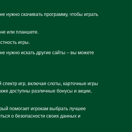
 не нужно скачивать программу, чтобы играть
оне или планшете.
стность игры.
 не нужно искать другие сайты – вы можете
й спектр игр, включая слоты, карточные игры
также доступны различные бонусы и акции,
торый помогает игрокам выбрать лучшее
оиться о безопасности своих данных и