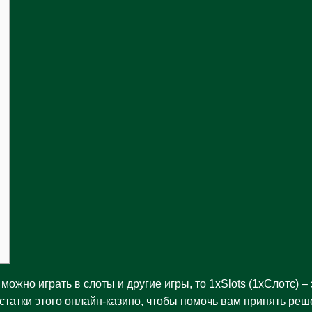
можно играть в слоты и другие игры, то 1xSlots (1хСлотс) 
татки этого онлайн-казино, чтобы помочь вам принять реш