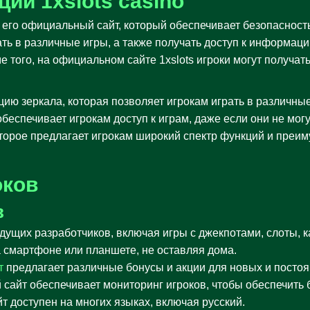
ии 1xslots casino
его официальный сайт, который обеспечивает безопасност
ать в различные игры, а также получать доступ к информаци
е того, на официальном сайте 1xslots игроки могут получа
кцию зеркала, которая позволяет игрокам играть в различны
беспечивает игрокам доступ к играм, даже если они не могу
 которое предлагает игрокам широкий спектр функций и преи
оков
в
едущих разработчиков, включая игры с джекпотами, слоты, к
а смартфоне или планшете, не оставляя дома.
т
предлагает различные бонусы и акции для новых и постоя
 сайт обеспечивает мониторинг игроков, чтобы обеспечить б
т доступен на многих языках, включая русский.