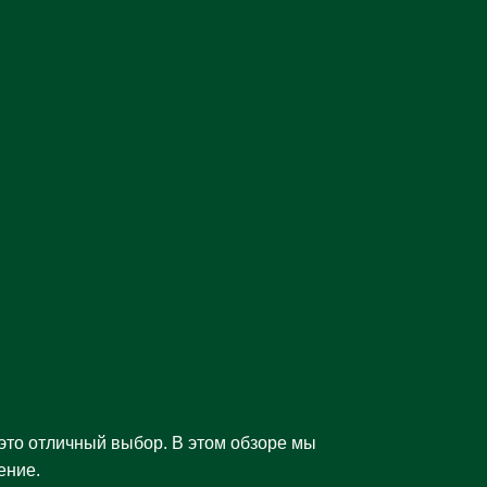
– это отличный выбор. В этом обзоре мы
ение.