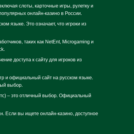
включая слоты, карточные игры, рулетку и
 популярных онлайн-казино в России.
ом языке. Это означает, что игроки из
ботчиков, таких как NetEnt, Microgaming и
ck.
чение доступа к сайту для игроков из
игр и официальный сайт на русском языке.
ный выбор.
лотс) – это отличный выбор. Официальный
ан. Если вы ищете онлайн-казино, доступное