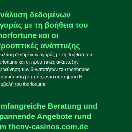
_svůj_zisk_s_každý
νάλυση δεδομένων
γοράς με τη βοήθεια του
horfortune και οι
ροοπτικές ανάπτυξης
άλυση δεδομένων αγοράς με τη βοήθεια του
orfortune και οι προοπτικές ανάπτυξης
ερεύνηση των δυνατοτήτων του thorfortune
σωμάτωση με υπάρχοντα συστήματα Η
μβολή του thorfortune
mfangreiche Beratung und
pannende Angebote rund
m thenv-casinos.com.de