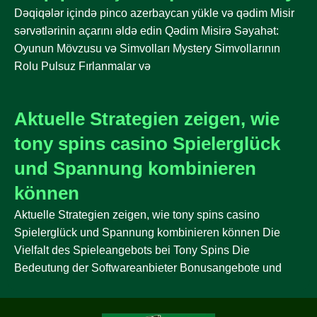
Dəqiqələr içində pinco azerbaycan yükle və qədim Misir
sərvətlərinin açarını əldə edin Qədim Misirə Səyahət:
Oyunun Mövzusu və Simvolları Mystery Simvollarının
Rolu Pulsuz Fırlanmalar və
Aktuelle Strategien zeigen, wie
tony spins casino Spielerglück
und Spannung kombinieren
können
Aktuelle Strategien zeigen, wie tony spins casino
Spielerglück und Spannung kombinieren können Die
Vielfalt des Spieleangebots bei Tony Spins Die
Bedeutung der Softwareanbieter Bonusangebote und