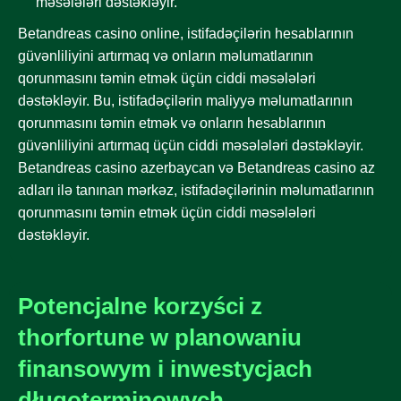
məsələləri dəstəkləyir.
Betandreas casino online, istifadəçilərin hesablarının
güvənliliyini artırmaq və onların məlumatlarının
qorunmasını təmin etmək üçün ciddi məsələləri
dəstəkləyir. Bu, istifadəçilərin maliyyə məlumatlarının
qorunmasını təmin etmək və onların hesablarının
güvənliliyini artırmaq üçün ciddi məsələləri dəstəkləyir.
Betandreas casino azerbaycan və Betandreas casino az
adları ilə tanınan mərkəz, istifadəçilərinin məlumatlarının
qorunmasını təmin etmək üçün ciddi məsələləri
dəstəkləyir.
Potencjalne korzyści z
thorfortune w planowaniu
finansowym i inwestycjach
długoterminowych