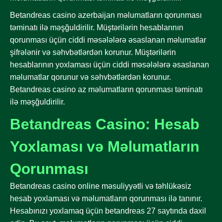
Betandreas casino azerbaijan məlumatların qorunması
təminatı ilə məşğuldirilir. Müştərilərin hesablarının
qorunması üçün ciddi məsələlərə əsaslanan məlumatlar
şifrələnir və səhvbətlərdən korunur. Müştərilərin
hesablarının yoxlaması üçün ciddi məsələlərə əsaslanan
məlumatlar qorunur və səhvbətlərdən korunur.
Betandreas casino az məlumatların qorunması təminatı
ilə məşğuldirilir.
Betandreas Casino: Hesab
Yoxlaması və Məlumatların
Qorunması
Betandreas casino online məsuliyyətli və təhlükəsiz
hesab yoxlaması və məlumatların qorunması ilə tanınır.
Hesabınızı yoxlamaq üçün betandreas 27 saytında daxil