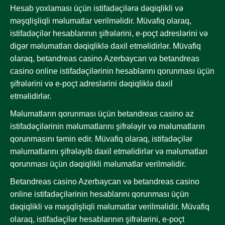
Hesab yoxlaması üçün istifadəçilərə dəqiqlikli və
məşqlişliqli məlumatlar verilməlidir. Müvafiq olaraq,
istifadəçilər hesablarının şifrələrini, e-poçt adreslərini və
digər məlumatları dəqiqliklə daxil etməlidirlər. Müvafiq
olaraq, betandreas casino Azerbaycan və betandreas
casino online istifadəçilərinin hesablarını qorunması üçün
şifrələrini və e-poçt adreslərini dəqiqliklə daxil
etməlidirlər.
Məlumatların qorunması üçün betandreas casino az
istifadəçilərinin məlumatlarını şifrələyir və məlumatların
qorunmasını təmin edir. Müvafiq olaraq, istifadəçilər
məlumatlarını şifrələyib daxil etməlidirlər və məlumatları
qorunması üçün dəqiqlikli məlumatlar verilməlidir.
Betandreas casino Azerbaycan və betandreas casino
online istifadəçilərinin hesablarını qorunması üçün
dəqiqlikli və məşqlişliqli məlumatlar verilməlidir. Müvafiq
olaraq, istifadəçilər hesablarının şifrələrini, e-poçt