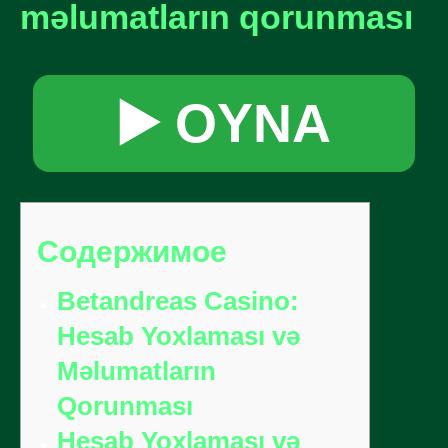
məlumatların qorunması
▶️ OYNA
Содержимое
Betandreas Casino:
Hesab Yoxlaması və
Məlumatların
Qorunması
Hesab Yoxlaması və