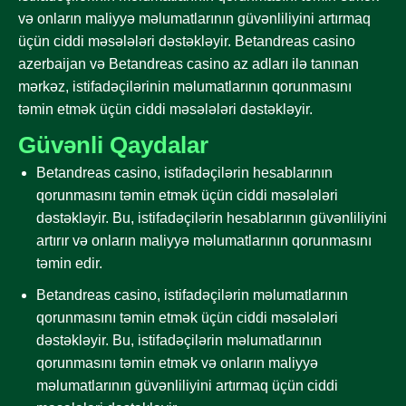
və onların maliyyə məlumatlarının güvənliliyini artırmaq
üçün ciddi məsələləri dəstəkləyir. Betandreas casino
azerbaijan və Betandreas casino az adları ilə tanınan
mərkəz, istifadəçilərinin məlumatlarının qorunmasını
təmin etmək üçün ciddi məsələləri dəstəkləyir.
Güvənli Qaydalar
Betandreas casino, istifadəçilərin hesablarının
qorunmasını təmin etmək üçün ciddi məsələləri
dəstəkləyir. Bu, istifadəçilərin hesablarının güvənliliyini
artırır və onların maliyyə məlumatlarının qorunmasını
təmin edir.
Betandreas casino, istifadəçilərin məlumatlarının
qorunmasını təmin etmək üçün ciddi məsələləri
dəstəkləyir. Bu, istifadəçilərin məlumatlarının
qorunmasını təmin etmək və onların maliyyə
məlumatlarının güvənliliyini artırmaq üçün ciddi