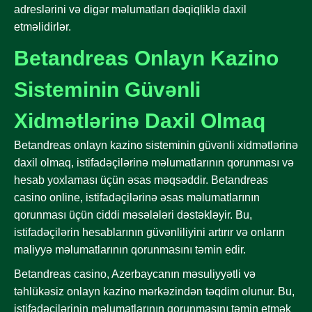
adreslərini və digər məlumatları dəqiqliklə daxil
etməlidirlər.
Betandreas Onlayn Kazino
Sisteminin Güvənli
Xidmətlərinə Daxil Olmaq
Betandreas onlayn kazino sisteminin güvənli xidmətlərinə
daxil olmaq, istifadəçilərinə məlumatlarının qorunması və
hesab yoxlaması üçün əsas məqsəddir. Betandreas
casino online, istifadəçilərinə əsas məlumatlarının
qorunması üçün ciddi məsələləri dəstəkləyir. Bu,
istifadəçilərin hesablarının güvənliliyini artırır və onların
maliyyə məlumatlarının qorunmasını təmin edir.
Betandreas casino, Azerbaycanın məsuliyyətli və
təhlükəsiz onlayn kazino mərkəzindən təqdim olunur. Bu,
istifadəçilərinin məlumatlarının qorunmasını təmin etmək