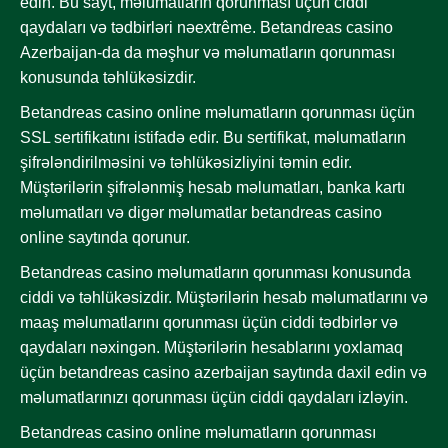
edin. Bu sayt, məlumatların qorunması üçün ciddi
qaydaları və tədbirləri nəextrême. Betandreas casino
Azerbaijan-da da məşhur və məlumatların qorunması
konusunda təhlükəsizdir.
Betandreas casino online məlumatların qorunması üçün
SSL sertifikatını istifadə edir. Bu sertifikat, məlumatların
şifrələndirilməsini və təhlükəsizliyini təmin edir.
Müştərilərin şifrələnmiş hesab məlumatları, banka kartı
məlumatları və digər məlumatlar betandreas casino
online saytında qorunur.
Betandreas casino məlumatların qorunması konusunda
ciddi və təhlükəsizdir. Müştərilərin hesab məlumatlarını və
maaş məlumatlarını qorunması üçün ciddi tədbirlər və
qaydaları nəxingən. Müştərilərin hesablarını yoxlamaq
üçün betandreas casino azerbaijan saytında daxil edin və
məlumatlarınızı qorunması üçün ciddi qaydaları izləyin.
Betandreas casino online məlumatların qorunması