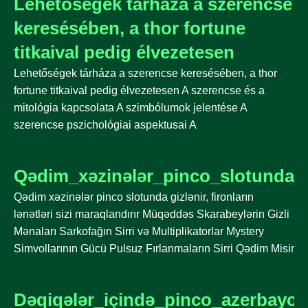
Lehetőségek tárháza a szerencse
keresésében, a thor fortune
titkaival pedig élvezetesen
Lehetőségek tárháza a szerencse keresésében, a thor
fortune titkaival pedig élvezetesen A szerencse és a
mitológia kapcsolata A szimbólumok jelentése A
szerencse pszichológiai aspektusai A
Qədim_xəzinələr_pinco_slotunda_gi
Qədim xəzinələr pinco slotunda gizlənir, fironların
lənətləri sizi maraqlandırır Müqəddəs Skarabeylərin Gizli
Mənaları Sarkofağın Sirri və Multiplikatorlar Mystery
Simvollarının Gücü Pulsuz Fırlanmaların Sirri Qədim Misir
Dəqiqələr_içində_pinco_azerbayca