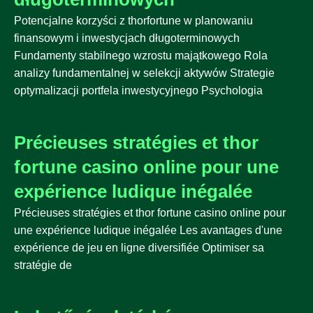
Potencjalne korzyści z thorfortune w planowaniu
finansowym i inwestycjach długoterminowych
Fundamenty stabilnego wzrostu majątkowego Rola
analizy fundamentalnej w selekcji aktywów Strategie
optymalizacji portfela inwestycyjnego Psychologia
Précieuses stratégies et thor
fortune casino online pour une
expérience ludique inégalée
Précieuses stratégies et thor fortune casino online pour
une expérience ludique inégalée Les avantages d'une
expérience de jeu en ligne diversifiée Optimiser sa
stratégie de