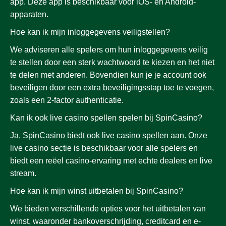
app. Deze app is beschikbaar voor iOS- en Android-
apparaten.
Hoe kan ik mijn inloggegevens veiligstellen?
We adviseren alle spelers om hun inloggegevens veilig
te stellen door een sterk wachtwoord te kiezen en het niet
te delen met anderen. Bovendien kun je je account ook
beveiligen door een extra beveiligingsstap toe te voegen,
zoals een 2-factor authenticatie.
Kan ik ook live casino spellen spelen bij SpinCasino?
Ja, SpinCasino biedt ook live casino spellen aan. Onze
live casino sectie is beschikbaar voor alle spelers en
biedt een reëel casino-ervaring met echte dealers en live
stream.
Hoe kan ik mijn winst uitbetalen bij SpinCasino?
We bieden verschillende opties voor het uitbetalen van
winst, waaronder bankoverschrijding, creditcard en e-