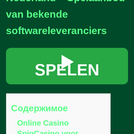
van bekende
softwareleveranciers
▶️
SPELEN
Содержимое
Online Casino
SpinCasino voor