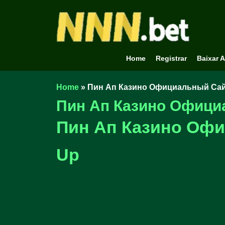
Home
Registrar
Baixar A
Home
»
Пин Ап Казино Официальный Сайт
Пин Ап Казино Официа
Пин Ап Казино Офи
Up