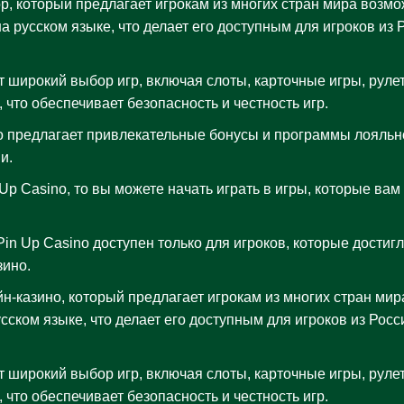
, который предлагает игрокам из многих стран мира возмож
 русском языке, что делает его доступным для игроков из Ро
широкий выбор игр, включая слоты, карточные игры, рулетк
 что обеспечивает безопасность и честность игр.
o предлагает привлекательные бонусы и программы лояльно
и.
p Casino, то вы можете начать играть в игры, которые вам
n Up Casino доступен только для игроков, которые достигл
зино.
н-казино, который предлагает игрокам из многих стран мир
ском языке, что делает его доступным для игроков из Росси
широкий выбор игр, включая слоты, карточные игры, рулетк
 что обеспечивает безопасность и честность игр.