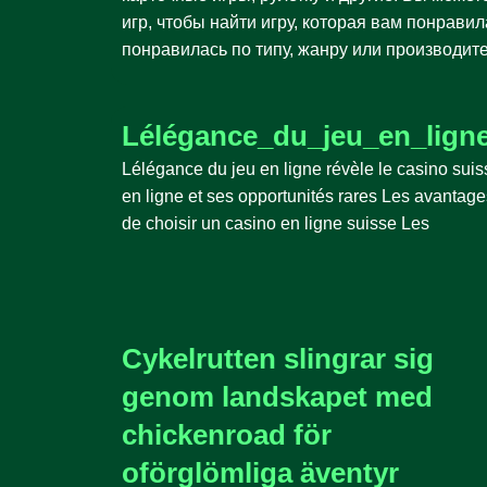
игр, чтобы найти игру, которая вам понравил
понравилась по типу, жанру или производит
Lélégance_du_jeu_en_ligne
Lélégance du jeu en ligne révèle le casino suis
en ligne et ses opportunités rares Les avantage
de choisir un casino en ligne suisse Les
Cykelrutten slingrar sig
genom landskapet med
chickenroad för
oförglömliga äventyr