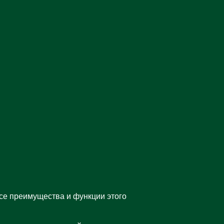
все преимущества и функции этого