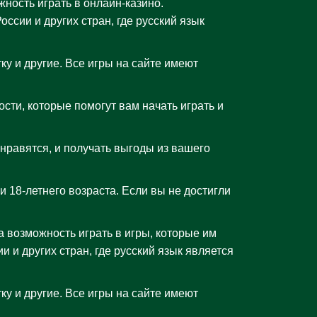
ность играть в онлайн-казино.
ссии и других стран, где русский язык
у и другие. Все игры на сайте имеют
сти, которые помогут вам начать играть и
 нравятся, и получать выгоды из вашего
и 18-летнего возраста. Если вы не достигли
а возможность играть в игры, которые им
и и других стран, где русский язык является
у и другие. Все игры на сайте имеют