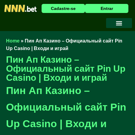
Cadastre-se
Entrar
Baixar Aplicativo
Caça Níqueis
Cassino Ao Vivo
Home
»
Пин Ап Казино – Официальный сайт Pin
Up Casino | Входи и играй
Пин Ап Казино –
Официальный сайт Pin Up
Casino | Входи и играй
Пин Ап Казино –
Официальный сайт Pin
Up Casino | Входи и