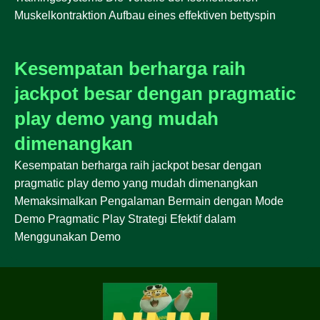
Muskelkontraktion Aufbau eines effektiven bettyspin
Kesempatan berharga raih
jackpot besar dengan pragmatic
play demo yang mudah
dimenangkan
Kesempatan berharga raih jackpot besar dengan
pragmatic play demo yang mudah dimenangkan
Memaksimalkan Pengalaman Bermain dengan Mode
Demo Pragmatic Play Strategi Efektif dalam
Menggunakan Demo