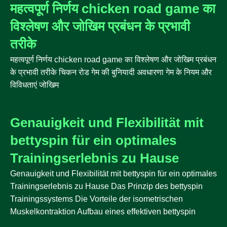
महत्वपूर्ण निर्णय chicken road game का
विश्लेषण और जोखिम प्रबंधन के प्रभावी
तरीके
महत्वपूर्ण निर्णय chicken road game का विश्लेषण और जोखिम प्रबंधन
के प्रभावी तरीके चिकन रोड गेम की बुनियादी अवधारणा गेम के नियम और
विविधताएं जोखिम
Genauigkeit und Flexibilität mit
bettyspin für ein optimales
Trainingserlebnis zu Hause
Genauigkeit und Flexibilität mit bettyspin für ein optimales
Trainingserlebnis zu Hause Das Prinzip des bettyspin
Trainingssystems Die Vorteile der isometrischen
Muskelkontraktion Aufbau eines effektiven bettyspin