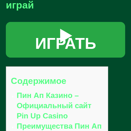
играй
▶️
ИГРАТЬ
Содержимое
Пин Ап Казино –
Официальный сайт
Pin Up Casino
Преимущества Пин Ап