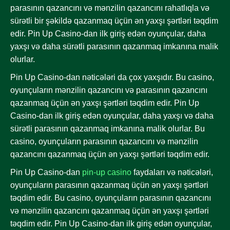
parasının qazancını və mənzilin qazancını rahatlıqla və
sürətli bir şəkildə qazanmaq üçün ən yaxşı şərtləri təqdim
edir. Pin Up Casino-dan ilk giriş edən oyunçular, daha
yaxşı və daha sürətli parasının qazanmaq imkanına malik
olurlar.
Pin Up Casino-dan nəticələri da çox yaxşıdır. Bu casino,
oyunçuların mənzilin qazancını və parasının qazancını
qazanmaq üçün ən yaxşı şərtləri təqdim edir. Pin Up
Casino-dan ilk giriş edən oyunçular, daha yaxşı və daha
sürətli parasının qazanmaq imkanına malik olurlar. Bu
casino, oyunçuların parasının qazancını və mənzilin
qazancını qazanmaq üçün ən yaxşı şərtləri təqdim edir.
Pin Up Casino-dan
pin-up casino
faydaları və nəticələri,
oyunçuların parasının qazanmaq üçün ən yaxşı şərtləri
təqdim edir. Bu casino, oyunçuların parasının qazancını
və mənzilin qazancını qazanmaq üçün ən yaxşı şərtləri
təqdim edir. Pin Up Casino-dan ilk giriş edən oyunçular,