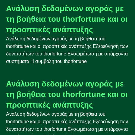
Ανάλυση δεδομένων αγοράς με
τη βοήθεια του thorfortune και οι
προοπτικές ανάπτυξης
Ανάλυση δεδομένων αγοράς με τη βοήθεια του
thorfortune και οι προοπτικές ανάπτυξης Εξερεύνηση των
δυνατοτήτων του thorfortune Ενσωμάτωση με υπάρχοντα
συστήματα Η συμβολή του thorfortune
Ανάλυση δεδομένων αγοράς με
τη βοήθεια του thorfortune και οι
προοπτικές ανάπτυξης
Ανάλυση δεδομένων αγοράς με τη βοήθεια του
thorfortune και οι προοπτικές ανάπτυξης Εξερεύνηση των
δυνατοτήτων του thorfortune Ενσωμάτωση με υπάρχοντα