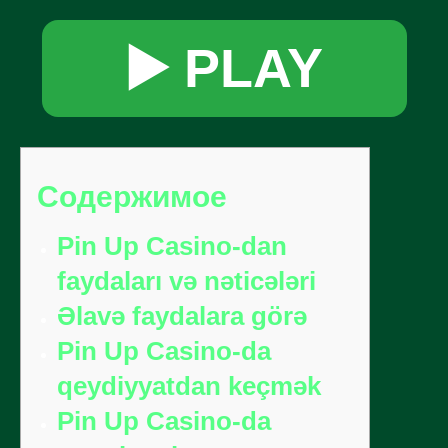
▶️ PLAY
Содержимое
Pin Up Casino-dan
faydaları və nəticələri
Əlavə faydalara görə
Pin Up Casino-da
qeydiyyatdan keçmək
Pin Up Casino-da