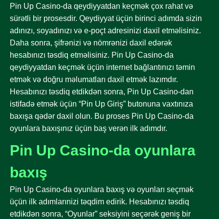
Pin Up Casino-da qeydiyyatdan keçmək çox rahat və
sürətli bir prosesdir. Qeydiyyat üçün birinci adımda sizin
adınızı, soyadınızı və e-poçt adresinizi daxil etməlisiniz.
Daha sonra, şifrənizi və nömrənizi daxil edərək
hesabınızı təsdiq etməlisiniz. Pin Up Casino-da
qeydiyyatdan keçmək üçün internet bağlantınızı təmin
etmək və doğru məlumatları daxil etmək lazımdır.
Hesabınızı təsdiq etdikdən sonra, Pin Up Casino-dan
istifadə etmək üçün “Pin Up Giriş” butonuna vaxtınıza
baxışa qədər daxil olun. Bu proses Pin Up Casino-da
oyunlara baxışınız üçün baş verən ilk adımdır.
Pin Up Casino-da oyunlara
baxış
Pin Up Casino-da oyunlara baxış və oyunları seçmək
üçün ilk adımlarınizi təqdim edirik. Hesabınızı təsdiq
etdikdən sonra, “Oyunlar” seksiyini seçərək geniş bir