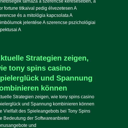
hetőségek tárháza a szerencse keresésében, a
or fortune titkaival pedig élvezetesen A
erencse és a mitológia kapcsolata A
imbólumok jelentése A szerencse pszichológiai
pektusai A
izi_maraq
can_yükle_və_qədim_Misir_sərvətlər
ktuelle Strategien zeigen,
ie tony spins casino
pielerglück und Spannung
ombinieren können
tuelle Strategien zeigen, wie tony spins casino
ielerglück und Spannung kombinieren können
e Vielfalt des Spieleangebots bei Tony Spins
e Bedeutung der Softwareanbieter
nusangebote und