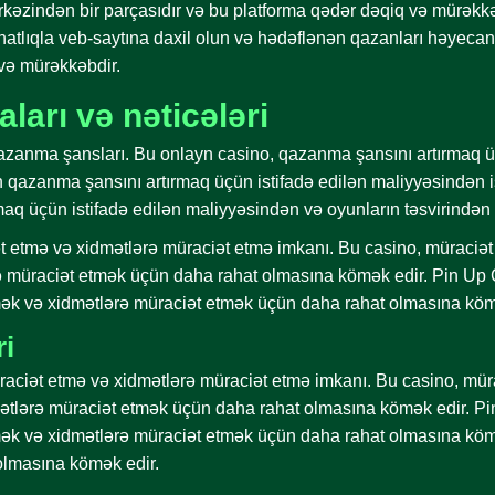
zindən bir parçasıdır və bu platforma qədər dəqiq və mürəkkəb 
rahatlıqla veb-saytına daxil olun və hədəflənən qazanları həye
və mürəkkəbdir.
ları və nəticələri
azanma şansları. Bu onlayn casino, qazanma şansını artırmaq üç
 qazanma şansını artırmaq üçün istifadə edilən maliyyəsindən is
maq üçün istifadə edilən maliyyəsindən və oyunların təsvirindən
t etmə və xidmətlərə müraciət etmə imkanı. Bu casino, müraciət 
ə müraciət etmək üçün daha rahat olmasına kömək edir. Pin Up
mək və xidmətlərə müraciət etmək üçün daha rahat olmasına köm
ri
üraciət etmə və xidmətlərə müraciət etmə imkanı. Bu casino, mü
dmətlərə müraciət etmək üçün daha rahat olmasına kömək edir. P
mək və xidmətlərə müraciət etmək üçün daha rahat olmasına köm
olmasına kömək edir.