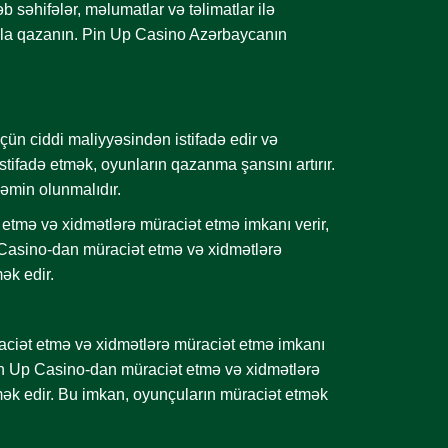
səhifələr, məlumatlar və təlimatlar ilə
canla qazanın. Pin Up Casino Azərbaycanın
ün ciddi maliyyəsindən istifadə edir və
tifadə etmək, oyunların qazanma şansını artırır.
 əmin olunmalıdır.
etmə və xidmətlərə müraciət etmə imkanı verir,
 Casino-dan müraciət etmə və xidmətlərə
ək edir.
raciət etmə və xidmətlərə müraciət etmə imkanı
in Up Casino-dan müraciət etmə və xidmətlərə
ək edir. Bu imkan, oyunçuların müraciət etmək