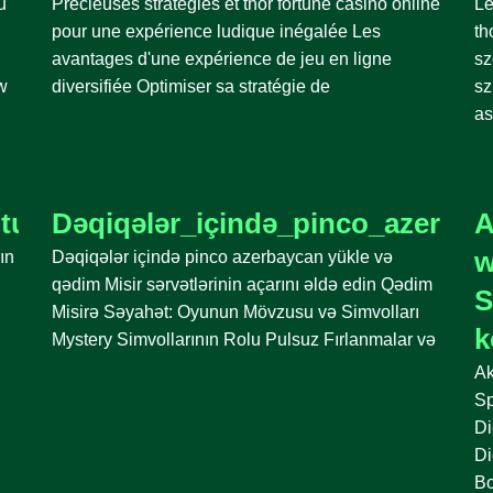
u
Précieuses stratégies et thor fortune casino online
Le
pour une expérience ludique inégalée Les
th
avantages d'une expérience de jeu en ligne
sz
w
diversifiée Optimiser sa stratégie de
sz
as
unda_gizlənir_fironların_lənətləri_s
Dəqiqələr_içində_pinco_azerbay
A
w
ın
Dəqiqələr içində pinco azerbaycan yükle və
qədim Misir sərvətlərinin açarını əldə edin Qədim
S
Misirə Səyahət: Oyunun Mövzusu və Simvolları
k
Mystery Simvollarının Rolu Pulsuz Fırlanmalar və
Ak
Sp
Di
Di
Bo