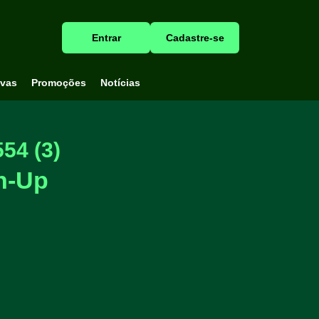
Entrar
Cadastre-se
ivas
Promoções
Notícias
54 (3)
n-Up