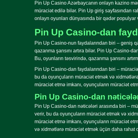
Pin Up Casino Azərbaycanın onlayn kazino mərkə
müraciət edilə bilər. Pin Up giriş sayfasından 
onlayn oyunları dünyasında bir qədər populyar 
Pin Up Casino-dan fayda
Pin Up Casino-nun faydalarından biri – geniş q
qazanma şansını artıra bilər. Pin Up Casino-dan
Bu, oyunların təsvirində, qazanma şansını artır
Pin Up Casino-dan faydalarından biri – müraciə
bu da oyunçuların müraciət etmək və xidmətlər
müraciət etmə imkanı, oyunçuların müraciət et
Pin Up Casino-dan nəticələ
Pin Up Casino-dan nəticələri arasında biri – m
verir, bu da oyunçuların müraciət etmək və xi
müraciət etmə imkanı, oyunçuların müraciət et
və xidmətlərə müraciət etmək üçün daha rahat 