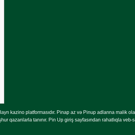
n kazino platformasıdır. Pinap az və Pinup adlarına malik ola
ur qazanlarla tanınır. Pin Up giriş sayfasından rahatlıqla veb-