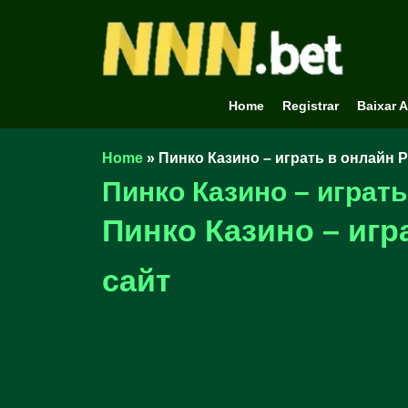
Home
Registrar
Baixar A
Home
»
Пинко Казино – играть в онлайн 
Пинко Казино – играт
Пинко Казино – игр
сайт