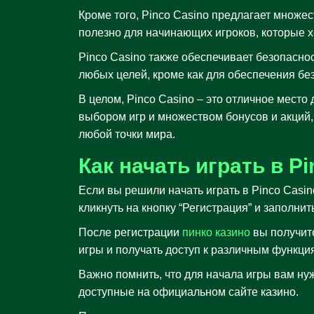
Кроме того, Pinco Casino предлагает множес
полезно для начинающих игроков, которые хо
Pinco Casino также обеспечивает безопасно
любых целей, кроме как для обеспечения бе
В целом, Pinco Casino – это отличное место
выбором игр и множеством бонусов и акций, 
любой точки мира.
Как начать играть в P
Если вы решили начать играть в Pinco Casin
кликнуть на кнопку “Регистрация” и заполни
После регистрации
пинко казино
вы получите
игры и получать доступ к различным функци
Важно помнить, что для начала игры вам нуж
доступные на официальном сайте казино.