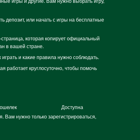
чные игры и другие. Вам нужно выбрать игру,
сть депозит, или начать с игры на бесплатные
еб-страница, которая копирует официальный
ан в вашей стране.
 играть и какие правила нужно соблюдать.
ая работает круглосуточно, чтобы помочь
кошелек
Доступна
ся. Вам нужно только зарегистрироваться,