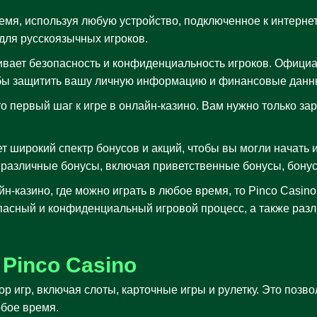
ремя, используя любую устройство, подключенное к интерне
 для русскоязычных игроков.
чивает безопасность и конфиденциальность игроков. Официа
обы защитить вашу личную информацию и финансовые данн
о первый шаг к игре в онлайн-казино. Вам нужно только зар
ает широкий спектр бонусов и акций, чтобы вы могли начать
различные бонусы, включая приветственные бонусы, бонусы
н-казино, где можно играть в любое время, то Pinco Casin
опасный и конфиденциальный игровой процесс, а также разл
Pinco Casino
р игр, включая слоты, карточные игры и рулетку. Это позво
юбое время.