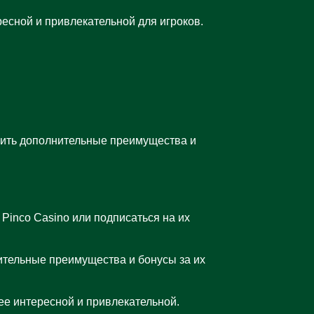
ресной и привлекательной для игроков.
учить дополнительные преимущества и
Pinco Casino или подписаться на их
нительные преимущества и бонусы за их
лее интересной и привлекательной.