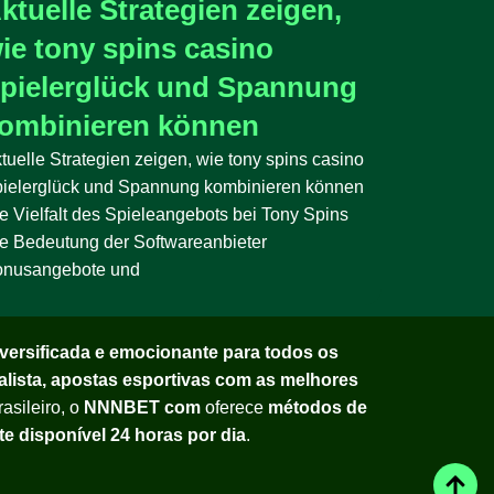
izi_maraq
can_yükle_və_qədim_Misir_sərvətlər
ktuelle Strategien zeigen,
ie tony spins casino
pielerglück und Spannung
ombinieren können
tuelle Strategien zeigen, wie tony spins casino
ielerglück und Spannung kombinieren können
e Vielfalt des Spieleangebots bei Tony Spins
e Bedeutung der Softwareanbieter
nusangebote und
versificada e emocionante para todos os
ealista, apostas esportivas com as melhores
asileiro, o
NNNBET com
oferece
métodos de
e disponível 24 horas por dia
.