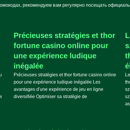
промокодах, рекомендуем вам регулярно посещать официаль
Précieuses stratégies et thor
L
fortune casino online pour
s
une expérience ludique
t
inégalée
é
u
Précieuses stratégies et thor fortune casino online
Le
pour une expérience ludique inégalée Les
th
avantages d'une expérience de jeu en ligne
sz
w
diversifiée Optimiser sa stratégie de
sz
as