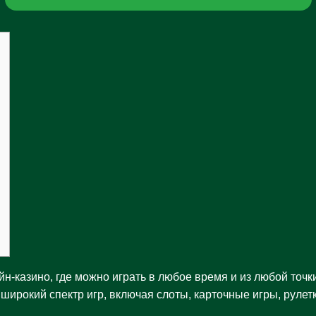
-казино, где можно играть в любое время и из любой точки
ирокий спектр игр, включая слоты, карточные игры, рулетку