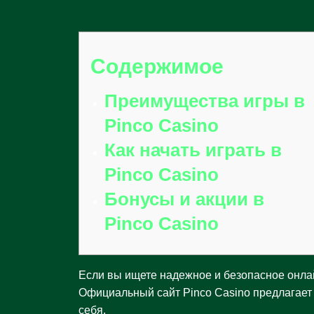
Содержимое
Преимущества игры в
Pinco Casino
Как начать играть в
Pinco Casino
Бонусы и акции в
Pinco Casino
Если вы ищете надежное и безопасное онлайн
Официальный сайт Pinco Casino предлагает ш
себя.