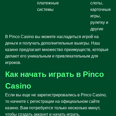
платежные
слоты,
системы
карточные
игры,
рулетку и
другие
В Pinco Casino вы можете насладиться игрой на
деньги и получать дополнительные выигры. Наш
казино предлагает множество преимуществ, которые
делают его уникальным и привлекательным для
игроков.
Как начать играть в Pinco
Casino
Если вы еще не зарегистрировались в Pinco Casino,
то начните с регистрации на официальном сайте
казино. Вам потребуется только несколько минут,
чтобы создать аккаунт и начать играть.