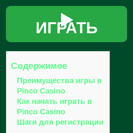
▶️
ИГРАТЬ
Содержимое
Преимущества игры в
Pinco Casino
Как начать играть в
Pinco Casino
Шаги для регистрации