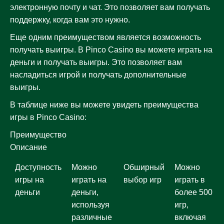
электронную почту и чат. Это позволяет вам получать
поддержку, когда вам это нужно.
Еще одним преимуществом является возможность
получать выигры. В Pinco Casino вы можете играть на
деньги и получать выигры. Это позволяет вам
насладиться игрой и получать дополнительные
выигры.
В таблице ниже вы можете увидеть преимущества
игры в Pinco Casino:
Преимущество
Описание
Доступность
Можно
Обширный
Можно
игры на
играть на
выбор игр
играть в
деньги
деньги,
более 500
используя
игр,
различные
включая