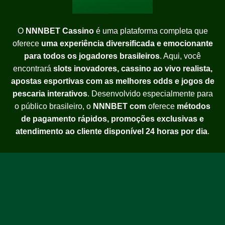
O
NNNBET Cassino
é uma plataforma completa que
oferece
uma experiência diversificada e emocionante
para todos os jogadores brasileiros
. Aqui, você
encontrará
slots inovadores, cassino ao vivo realista,
apostas esportivas com as melhores odds e jogos de
pescaria interativos
. Desenvolvido especialmente para
o público brasileiro, o
NNNBET com
oferece
métodos
de pagamento rápidos, promoções exclusivas e
atendimento ao cliente disponível 24 horas por dia
.