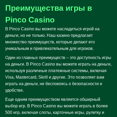
Преимущества игры в
Pinco Casino
В Pinco Casino вы можете насладиться игрой на
деньги, но не только. Наш казино предлагает
множество преимуществ, которые делают его
уникальным и привлекательным для игроков.
Один из главных преимуществ – это доступность игры
на деньги. В Pinco Casino вы можете играть на деньги,
используя различные платежные системы, включая
Visa, Mastercard, Skrill и другие. Это позволяет вам
играть на деньги, не беспокоясь о безопасности и
удобстве.
Еще одним преимуществом является обширный
выбор игр. В Pinco Casino вы можете играть в более
500 игр, включая слоты, карточные игры, рулетку и