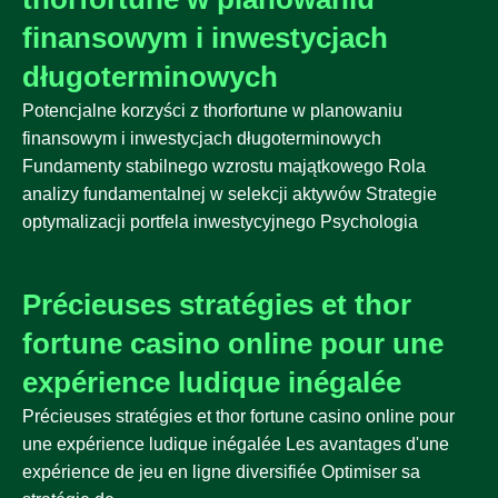
finansowym i inwestycjach
długoterminowych
Potencjalne korzyści z thorfortune w planowaniu
finansowym i inwestycjach długoterminowych
Fundamenty stabilnego wzrostu majątkowego Rola
analizy fundamentalnej w selekcji aktywów Strategie
optymalizacji portfela inwestycyjnego Psychologia
Précieuses stratégies et thor
fortune casino online pour une
expérience ludique inégalée
Précieuses stratégies et thor fortune casino online pour
une expérience ludique inégalée Les avantages d'une
expérience de jeu en ligne diversifiée Optimiser sa