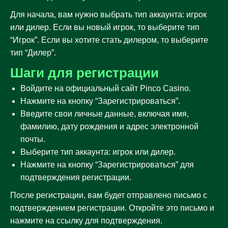
Для начала, вам нужно выбрать тип аккаунта: игрок
или дилер. Если вы новый игрок, то выберите тип
“Игрок”. Если вы хотите стать дилером, то выберите
тип “Дилер”.
Шаги для регистрации
Войдите на официальный сайт Pinco Casino.
Нажмите на кнопку “Зарегистрироваться”.
Введите свои личные данные, включая имя,
фамилию, дату рождения и адрес электронной
почты.
Выберите тип аккаунта: игрок или дилер.
Нажмите на кнопку “Зарегистрироваться” для
подтверждения регистрации.
После регистрации, вам будет отправлено письмо с
подтверждением регистрации. Откройте это письмо и
нажмите на ссылку для подтверждения.