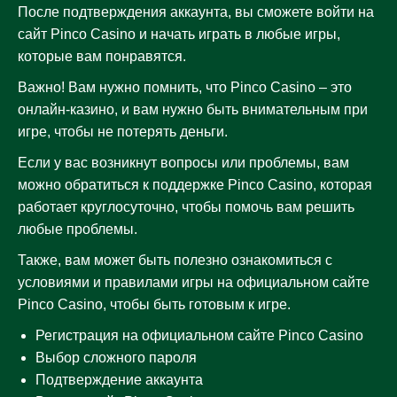
После подтверждения аккаунта, вы сможете войти на
сайт Pinco Casino и начать играть в любые игры,
которые вам понравятся.
Важно! Вам нужно помнить, что Pinco Casino – это
онлайн-казино, и вам нужно быть внимательным при
игре, чтобы не потерять деньги.
Если у вас возникнут вопросы или проблемы, вам
можно обратиться к поддержке Pinco Casino, которая
работает круглосуточно, чтобы помочь вам решить
любые проблемы.
Также, вам может быть полезно ознакомиться с
условиями и правилами игры на официальном сайте
Pinco Casino, чтобы быть готовым к игре.
Регистрация на официальном сайте Pinco Casino
Выбор сложного пароля
Подтверждение аккаунта