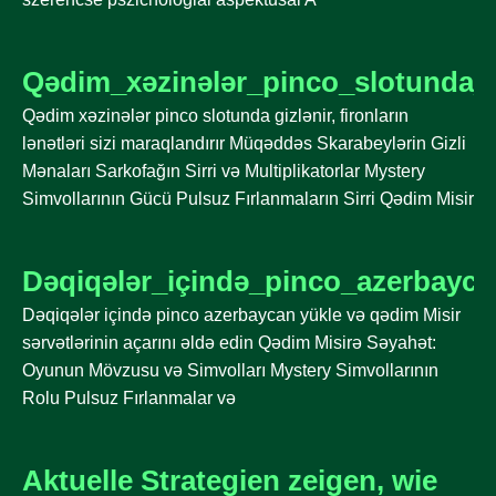
Qədim_xəzinələr_pinco_slotunda_gi
Qədim xəzinələr pinco slotunda gizlənir, fironların
lənətləri sizi maraqlandırır Müqəddəs Skarabeylərin Gizli
Mənaları Sarkofağın Sirri və Multiplikatorlar Mystery
Simvollarının Gücü Pulsuz Fırlanmaların Sirri Qədim Misir
Dəqiqələr_içində_pinco_azerbayca
Dəqiqələr içində pinco azerbaycan yükle və qədim Misir
sərvətlərinin açarını əldə edin Qədim Misirə Səyahət:
Oyunun Mövzusu və Simvolları Mystery Simvollarının
Rolu Pulsuz Fırlanmalar və
Aktuelle Strategien zeigen, wie