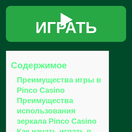
▶️
ИГРАТЬ
Содержимое
Преимущества игры в
Pinco Casino
Преимущества
использования
зеркала Pinco Casino
Как начать играть в