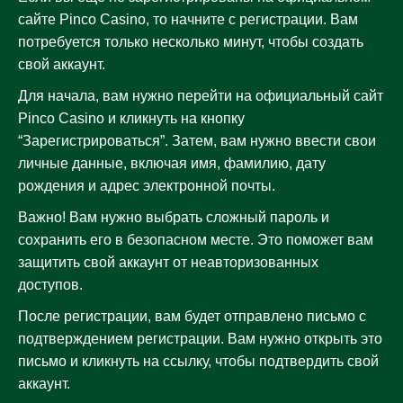
сайте Pinco Casino, то начните с регистрации. Вам
потребуется только несколько минут, чтобы создать
свой аккаунт.
Для начала, вам нужно перейти на официальный сайт
Pinco Casino и кликнуть на кнопку
“Зарегистрироваться”. Затем, вам нужно ввести свои
личные данные, включая имя, фамилию, дату
рождения и адрес электронной почты.
Важно! Вам нужно выбрать сложный пароль и
сохранить его в безопасном месте. Это поможет вам
защитить свой аккаунт от неавторизованных
доступов.
После регистрации, вам будет отправлено письмо с
подтверждением регистрации. Вам нужно открыть это
письмо и кликнуть на ссылку, чтобы подтвердить свой
аккаунт.