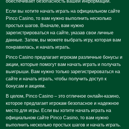
обеспечивает безопасность вашей информации.
Если вы хотите начать играть на официальном сайте
Pinco Casino, то вам нужно выполнить несколько
простых шагов. Вначале, вам нужно
зарегистрироваться на сайте, указав свои личные
данные. Затем, вы можете выбрать игру, которая вам
понравилась, и начать играть.
Pinco Casino предлагает игрокам различные бонусы и
акции, которые помогут вам начать играть и получать
выигрыши. Вам нужно только зарегистрироваться на
сайте и начать играть, чтобы получить доступ к
бонусам и акциям.
В целом, Pinco Casino – это отличное онлайн-казино,
которое предлагает игрокам безопасное и надежное
место для игры. Если вы хотите начать играть на
официальном сайте Pinco Casino, то вам нужно
выполнить несколько простых шагов и начать играть.