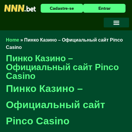
Cadastre-se
Entrar
Baixar Aplicativo
Caça Níqueis
Cassino Ao Vivo
Home
»
Пинко Казино – Официальный сайт Pinco
Casino
Пинко Казино –
Официальный сайт Pinco
Casino
Пинко Казино –
Официальный сайт
Pinco Casino