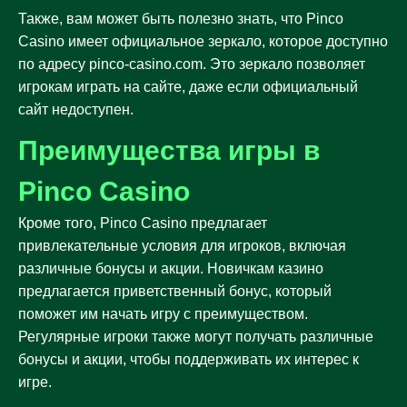
Также, вам может быть полезно знать, что Pinco
Casino имеет официальное зеркало, которое доступно
по адресу pinco-casino.com. Это зеркало позволяет
игрокам играть на сайте, даже если официальный
сайт недоступен.
Преимущества игры в
Pinco Casino
Кроме того, Pinco Casino предлагает
привлекательные условия для игроков, включая
различные бонусы и акции. Новичкам казино
предлагается приветственный бонус, который
поможет им начать игру с преимуществом.
Регулярные игроки также могут получать различные
бонусы и акции, чтобы поддерживать их интерес к
игре.