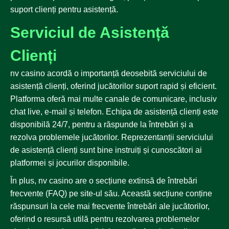
suport clienți pentru asistență.
Serviciul de Asistență
Clienți
nv casino acordă o importanță deosebită serviciului de
asistență clienți, oferind jucătorilor suport rapid și eficient.
Platforma oferă mai multe canale de comunicare, inclusiv
chat live, e-mail și telefon. Echipa de asistență clienți este
disponibilă 24/7, pentru a răspunde la întrebări și a
rezolva problemele jucătorilor. Reprezentanții serviciului
de asistență clienți sunt bine instruiți și cunoscători ai
platformei și jocurilor disponibile.
În plus, nv casino are o secțiune extinsă de întrebări
frecvente (FAQ) pe site-ul său. Această secțiune conține
răspunsuri la cele mai frecvente întrebări ale jucătorilor,
oferind o resursă utilă pentru rezolvarea problemelor