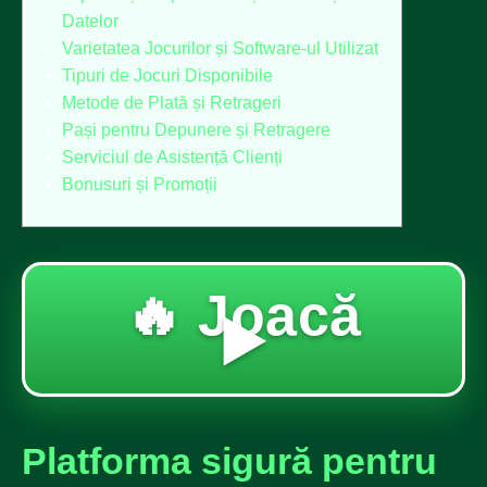
Datelor
Varietatea Jocurilor și Software-ul Utilizat
Tipuri de Jocuri Disponibile
Metode de Plată și Retrageri
Pași pentru Depunere și Retragere
Serviciul de Asistență Clienți
Bonusuri și Promoții
🔥 Joacă
▶️
Platforma sigură pentru