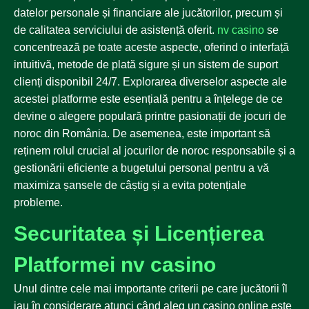
datelor personale și financiare ale jucătorilor, precum și
de calitatea serviciului de asistență oferit.
nv casino
se
concentrează pe toate aceste aspecte, oferind o interfață
intuitivă, metode de plată sigure și un sistem de suport
clienți disponibil 24/7. Explorarea diverselor aspecte ale
acestei platforme este esențială pentru a înțelege de ce
devine o alegere populară printre pasionații de jocuri de
noroc din România. De asemenea, este important să
reținem rolul crucial al jocurilor de noroc responsabile și a
gestionării eficiente a bugetului personal pentru a vă
maximiza șansele de câștig și a evita potențiale
probleme.
Securitatea și Licențierea
Platformei nv casino
Unul dintre cele mai importante criterii pe care jucătorii îl
iau în considerare atunci când aleg un casino online este