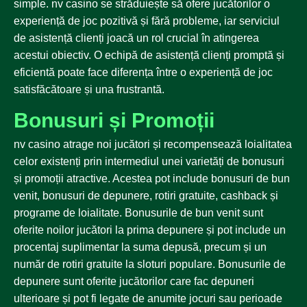
simple. nv casino se străduiește să ofere jucătorilor o
experiență de joc pozitivă și fără probleme, iar serviciul
de asistență clienți joacă un rol crucial în atingerea
acestui obiectiv. O echipă de asistență clienți promptă și
eficientă poate face diferența între o experiență de joc
satisfăcătoare și una frustrantă.
Bonusuri și Promoții
nv casino atrage noi jucători și recompensează loialitatea
celor existenți prin intermediul unei varietăți de bonusuri
și promoții atractive. Acestea pot include bonusuri de bun
venit, bonusuri de depunere, rotiri gratuite, cashback și
programe de loialitate. Bonusurile de bun venit sunt
oferite noilor jucători la prima depunere și pot include un
procentaj suplimentar la suma depusă, precum și un
număr de rotiri gratuite la sloturi populare. Bonusurile de
depunere sunt oferite jucătorilor care fac depuneri
ulterioare și pot fi legate de anumite jocuri sau perioade