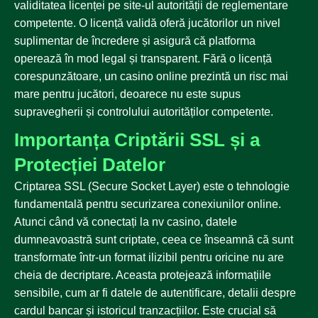
validitatea licenței pe site-ul autorității de reglementare
competente. O licență validă oferă jucătorilor un nivel
suplimentar de încredere și asigură că platforma
operează în mod legal și transparent. Fără o licență
corespunzătoare, un casino online prezintă un risc mai
mare pentru jucători, deoarece nu este supus
supravegherii și controlului autorităților competente.
Importanța Criptării SSL și a
Protecției Datelor
Criptarea SSL (Secure Socket Layer) este o tehnologie
fundamentală pentru securizarea conexiunilor online.
Atunci când vă conectați la nv casino, datele
dumneavoastră sunt criptate, ceea ce înseamnă că sunt
transformate într-un format ilizibil pentru oricine nu are
cheia de decriptare. Aceasta protejează informațiile
sensibile, cum ar fi datele de autentificare, detalii despre
cardul bancar și istoricul tranzacțiilor. Este crucial să