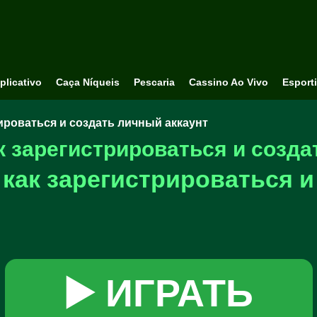
plicativo
Caça Níqueis
Pescaria
Cassino Ao Vivo
Esport
рироваться и создать личный аккаунт
к зарегистрироваться и созда
 как зарегистрироваться 
▶️ ИГРАТЬ