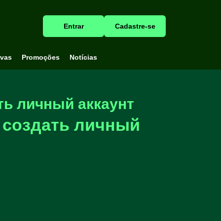
Entrar
Cadastre-se
ivas
Promoções
Notícias
ть личный аккаунт
и создать личный