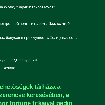
а кнопку “Зарегистрироваться”.
ектронной почты и пароль. Важно, чтобы
ых бонусов и преимуществ. Если у вас есть
у для подтверждения.
н казино.
ehetőségek tárháza a
zerencse keresésében, a
hor fortune titkaival pedig