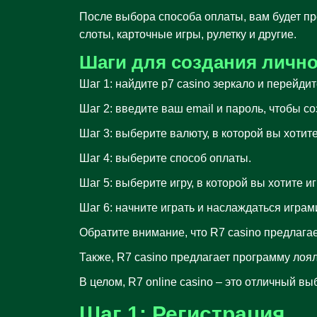
После выбора способа оплаты, вам будет пре
слоты, карточные игры, рулетку и другие.
Шаги для создания лично
Шаг 1: найдите р7 casino зеркало и перейди
Шаг 2: введите ваш email и пароль, чтобы со
Шаг 3: выберите валюту, в которой вы хотите
Шаг 4: выберите способ оплаты.
Шаг 5: выберите игру, в которой вы хотите иг
Шаг 6: начните играть и наслаждаться играм
Обратите внимание, что R7 casino предлага
Также, R7 casino предлагает программу лоя
В целом, R7 online casino – это отличный в
Шаг 1: Регистрация