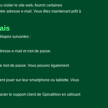
visiter le site web, fournir certaines
votre adresse e-mail. Vous êtes maintenant prêt à
ais
 étapes suivantes :
dresse e-mail et mot de passe.
otre mot de passe. Vous pouvez également
ent jouer sur leur smartphone ou tablette. Vous
ter le support client de Spinathlon en utilisant