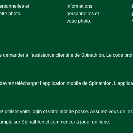
ersonnelles et
informations
otre photo.
personnelles et
votre photo.
e demander à l’assistance clientèle de Spinathlon. Le code pr
devrez télécharger l’application mobile de Spinathlon. L’applica
 utiliser votre login et votre mot de passe. Assurez-vous de les
compte sur Spinathlon et commencer à jouer en ligne.