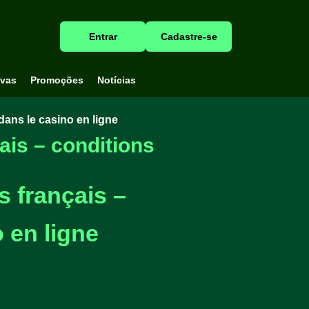
Entrar
Cadastre-se
ivas
Promoções
Notícias
dans le casino en ligne
ais – conditions
s français –
 en ligne