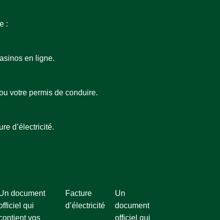
e :
asinos en ligne.
 ou votre permis de conduire.
re d’électricité.
Un document
Facture
Un
officiel qui
d’électricité
document
contient vos
officiel qui