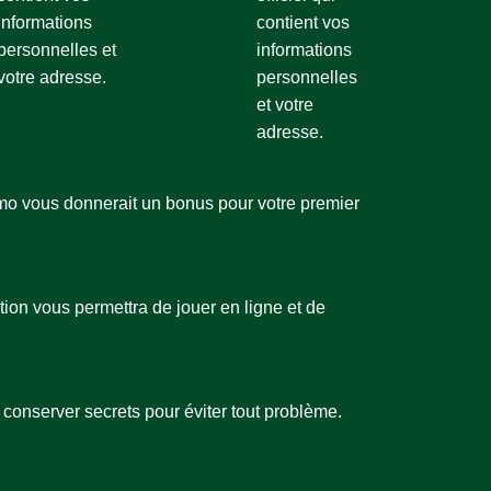
informations
contient vos
personnelles et
informations
votre adresse.
personnelles
et votre
adresse.
omo vous donnerait un bonus pour votre premier
tion vous permettra de jouer en ligne et de
 conserver secrets pour éviter tout problème.