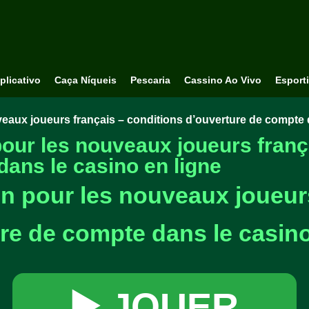
plicativo
Caça Níqueis
Pescaria
Cassino Ao Vivo
Esport
veaux joueurs français – conditions d’ouverture de compte 
pour les nouveaux joueurs franç
ans le casino en ligne
on pour les nouveaux joueur
re de compte dans le casino
▶️ JOUER