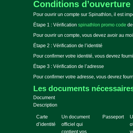
Conditions d’ouverture
Pour ouvrir un compte sur Spinathlon, il est impo
Étape 1 : Vérification
spinathlon promo code
de 
Pour ouvrir un compte, vous devez avoir au moin
Étape 2 : Vérification de l’identité
Pour confirmer votre identité, vous devrez fourn
Étape 3 : Vérification de l’adresse
Pour confirmer votre adresse, vous devrez fournir
Les documents nécessaire
Document
Description
Carte
Un document
Passeport
U
d’identité
officiel qui
o
contient vos
v