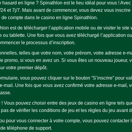
 hasard en ligne ? Spinathlon est le lieu idéal pour vous ! Avec
24 et 7j/7. Mais avant de commencer, vous devez vous inscrire e
e de compte dans le casino en ligne Spinathlon.
lon est de télécharger l’application mobile ou de visiter le sit
e ou tablette. Une fois que vous avez téléchargé l’application 
commencer le processus d’inscription.
onnelles, telles que votre nom, votre prénom, votre adresse e-m
de promo, si vous en avez un. Si vous êtes un nouveau joueur, 
r votre premier dépôt.
ulaire, vous pouvez cliquer sur le bouton “S’inscrire” pour vali
e e-mail. Une fois que vous avez confirmé votre adresse e-mail,
passe.
Vous pouvez choisir entre des jeux de casino en ligne tels que l
pas de vérifier les conditions de jeu et les règles du jeu avant
u pour vous connecter à votre compte, vous pouvez contacter le 
 de téléphone de support.