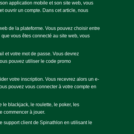
 son application mobile et son site web, vous
t ouvrir un compte. Dans cet article, nous
e web de la plateforme. Vous pouvez choisir entre
ou que vous êtes connecté au site web, vous
ail et votre mot de passe. Vous devrez
vous pouvez utiliser le code promo
der votre inscription. Vous recevrez alors un e-
 vous pouvez vous connecter à votre compte en
e blackjack, le roulette, le poker, les
 de commencer à jouer.
support client de Spinathlon en utilisant le