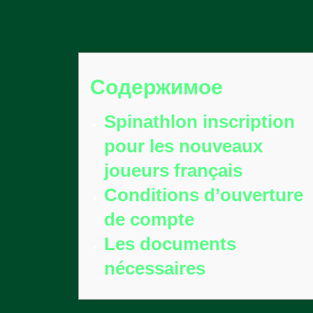
Содержимое
Spinathlon inscription
pour les nouveaux
joueurs français
Conditions d’ouverture
de compte
Les documents
nécessaires