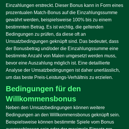
Einzahlungen erstreckt. Dieser Bonus kann in Form eines
prozentualen Match-Bonus auf die Einzahlungssumme
gewährt werden, beispielsweise 100% bis zu einem
bestimmten Betrag. Es ist wichtig, die geltenden
Bedingungen zu prüfen, da diese oft an
Umsatzbedingungen geknüpft sind. Das bedeutet, dass
der Bonusbetrag und/oder die Einzahlungssumme eine
bestimmte Anzahl von Malen umgesetzt werden muss,
bevor eine Auszahlung möglich ist. Eine detaillierte
Analyse der Umsatzbedingungen ist daher unerlässlich,
um das beste Preis-Leistungs-Verhältnis zu erzielen.
Bedingungen für den
Willkommensbonus
Neben den Umsatzbedingungen können weitere
Bedingungen an den Willkommensbonus geknüpft sein.
Beispielsweise können bestimmte Spiele vom Bonus