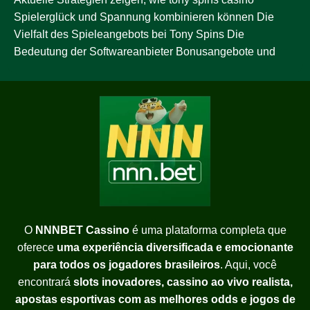
Spielerglück und Spannung kombinieren können Die
Vielfalt des Spieleangebots bei Tony Spins Die
Bedeutung der Softwareanbieter Bonusangebote und
O
NNNBET Cassino
é uma plataforma completa que
oferece
uma experiência diversificada e emocionante
para todos os jogadores brasileiros
. Aqui, você
encontrará
slots inovadores, cassino ao vivo realista,
apostas esportivas com as melhores odds e jogos de