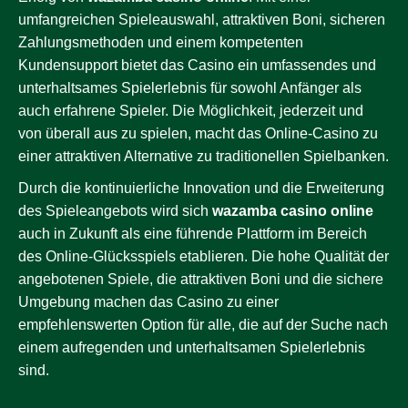
umfangreichen Spieleauswahl, attraktiven Boni, sicheren
Zahlungsmethoden und einem kompetenten
Kundensupport bietet das Casino ein umfassendes und
unterhaltsames Spielerlebnis für sowohl Anfänger als
auch erfahrene Spieler. Die Möglichkeit, jederzeit und
von überall aus zu spielen, macht das Online-Casino zu
einer attraktiven Alternative zu traditionellen Spielbanken.
Durch die kontinuierliche Innovation und die Erweiterung
des Spieleangebots wird sich
wazamba casino online
auch in Zukunft als eine führende Plattform im Bereich
des Online-Glücksspiels etablieren. Die hohe Qualität der
angebotenen Spiele, die attraktiven Boni und die sichere
Umgebung machen das Casino zu einer
empfehlenswerten Option für alle, die auf der Suche nach
einem aufregenden und unterhaltsamen Spielerlebnis
sind.