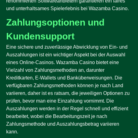
renommierten Softwareanbietern garantieren ein faires
und unterhaltsames Spielerlebnis bei Wazamba Casino.
Zahlungsoptionen und
Kundensupport
Eine sichere und zuverlässige Abwicklung von Ein- und
Auszahlungen ist ein wichtiger Aspekt bei der Auswahl
eines Online-Casinos. Wazamba Casino bietet eine
Vielzahl von Zahlungsmethoden an, darunter
Kreditkarten, E-Wallets und Banküberweisungen. Die
verfügbaren Zahlungsmethoden können je nach Land
variieren, daher ist es ratsam, die jeweiligen Optionen zu
prüfen, bevor man eine Einzahlung vornimmt. Die
Auszahlungen werden in der Regel schnell und effizient
bearbeitet, wobei die Bearbeitungszeit je nach
Zahlungsmethode und Auszahlungsbetrag variieren
kann.