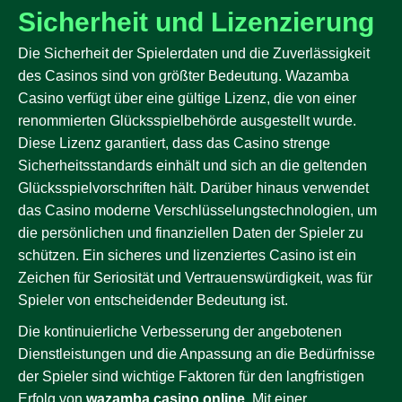
Sicherheit und Lizenzierung
Die Sicherheit der Spielerdaten und die Zuverlässigkeit
des Casinos sind von größter Bedeutung. Wazamba
Casino verfügt über eine gültige Lizenz, die von einer
renommierten Glücksspielbehörde ausgestellt wurde.
Diese Lizenz garantiert, dass das Casino strenge
Sicherheitsstandards einhält und sich an die geltenden
Glücksspielvorschriften hält. Darüber hinaus verwendet
das Casino moderne Verschlüsselungstechnologien, um
die persönlichen und finanziellen Daten der Spieler zu
schützen. Ein sicheres und lizenziertes Casino ist ein
Zeichen für Seriosität und Vertrauenswürdigkeit, was für
Spieler von entscheidender Bedeutung ist.
Die kontinuierliche Verbesserung der angebotenen
Dienstleistungen und die Anpassung an die Bedürfnisse
der Spieler sind wichtige Faktoren für den langfristigen
Erfolg von
wazamba casino online
. Mit einer