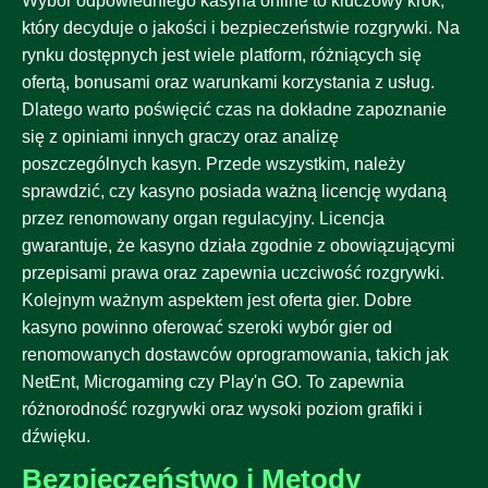
Wybór odpowiedniego kasyna online to kluczowy krok,
który decyduje o jakości i bezpieczeństwie rozgrywki. Na
rynku dostępnych jest wiele platform, różniących się
ofertą, bonusami oraz warunkami korzystania z usług.
Dlatego warto poświęcić czas na dokładne zapoznanie
się z opiniami innych graczy oraz analizę
poszczególnych kasyn. Przede wszystkim, należy
sprawdzić, czy kasyno posiada ważną licencję wydaną
przez renomowany organ regulacyjny. Licencja
gwarantuje, że kasyno działa zgodnie z obowiązującymi
przepisami prawa oraz zapewnia uczciwość rozgrywki.
Kolejnym ważnym aspektem jest oferta gier. Dobre
kasyno powinno oferować szeroki wybór gier od
renomowanych dostawców oprogramowania, takich jak
NetEnt, Microgaming czy Play'n GO. To zapewnia
różnorodność rozgrywki oraz wysoki poziom grafiki i
dźwięku.
Bezpieczeństwo i Metody