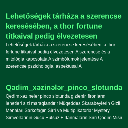
Lehetőségek tárháza a szerencse
keresésében, a thor fortune
titkaival pedig élvezetesen
Lehetőségek tárháza a szerencse keresésében, a thor
fortune titkaival pedig élvezetesen A szerencse és a
mitológia kapcsolata A szimbólumok jelentése A
szerencse pszichológiai aspektusai A
Qədim_xəzinələr_pinco_slotunda_gi
Qədim xəzinələr pinco slotunda gizlənir, fironların
lənətləri sizi maraqlandırır Müqəddəs Skarabeylərin Gizli
Mənaları Sarkofağın Sirri və Multiplikatorlar Mystery
Simvollarının Gücü Pulsuz Fırlanmaların Sirri Qədim Misir