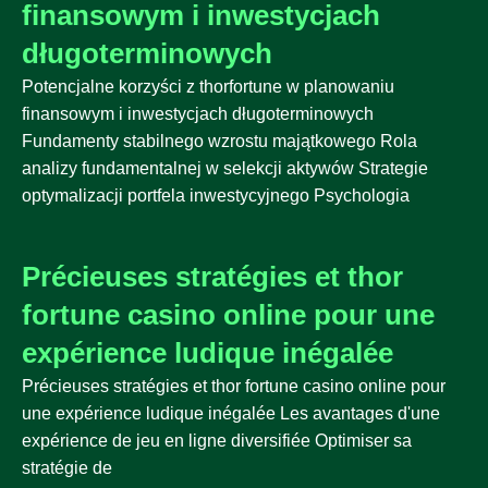
finansowym i inwestycjach
długoterminowych
Potencjalne korzyści z thorfortune w planowaniu
finansowym i inwestycjach długoterminowych
Fundamenty stabilnego wzrostu majątkowego Rola
analizy fundamentalnej w selekcji aktywów Strategie
optymalizacji portfela inwestycyjnego Psychologia
Précieuses stratégies et thor
fortune casino online pour une
expérience ludique inégalée
Précieuses stratégies et thor fortune casino online pour
une expérience ludique inégalée Les avantages d'une
expérience de jeu en ligne diversifiée Optimiser sa
stratégie de