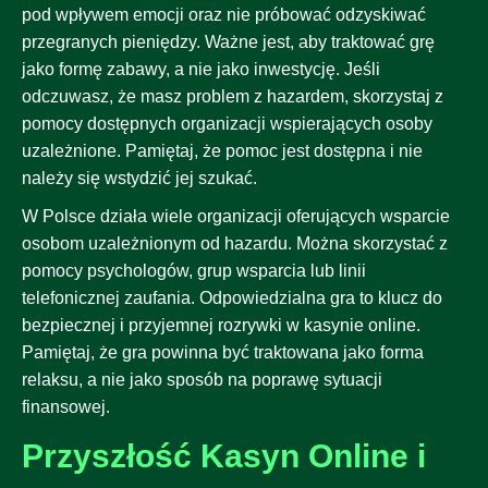
pod wpływem emocji oraz nie próbować odzyskiwać
przegranych pieniędzy. Ważne jest, aby traktować grę
jako formę zabawy, a nie jako inwestycję. Jeśli
odczuwasz, że masz problem z hazardem, skorzystaj z
pomocy dostępnych organizacji wspierających osoby
uzależnione. Pamiętaj, że pomoc jest dostępna i nie
należy się wstydzić jej szukać.
W Polsce działa wiele organizacji oferujących wsparcie
osobom uzależnionym od hazardu. Można skorzystać z
pomocy psychologów, grup wsparcia lub linii
telefonicznej zaufania. Odpowiedzialna gra to klucz do
bezpiecznej i przyjemnej rozrywki w kasynie online.
Pamiętaj, że gra powinna być traktowana jako forma
relaksu, a nie jako sposób na poprawę sytuacji
finansowej.
Przyszłość Kasyn Online i