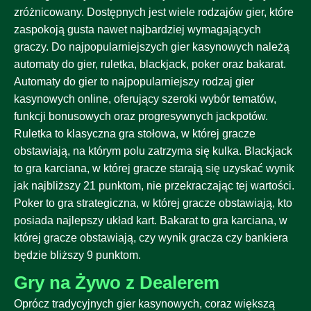
zróżnicowany. Dostępnych jest wiele rodzajów gier, które
zaspokoją gusta nawet najbardziej wymagających
graczy. Do najpopularniejszych gier kasynowych należą
automaty do gier, ruletka, blackjack, poker oraz bakarat.
Automaty do gier to najpopularniejszy rodzaj gier
kasynowych online, oferujący szeroki wybór tematów,
funkcji bonusowych oraz progresywnych jackpotów.
Ruletka to klasyczna gra stołowa, w której gracze
obstawiają, na którym polu zatrzyma się kulka. Blackjack
to gra karciana, w której gracze starają się uzyskać wynik
jak najbliższy 21 punktom, nie przekraczając tej wartości.
Poker to gra strategiczna, w której gracze obstawiają, kto
posiada najlepszy układ kart. Bakarat to gra karciana, w
której gracze obstawiają, czy wynik gracza czy bankiera
będzie bliższy 9 punktom.
Gry na Żywo z Dealerem
Oprócz tradycyjnych gier kasynowych, coraz większą