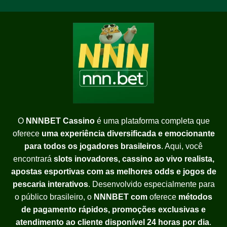
O
NNNBET Cassino
é uma plataforma completa que
oferece
uma experiência diversificada e emocionante
para todos os jogadores brasileiros
. Aqui, você
encontrará
slots inovadores, cassino ao vivo realista,
apostas esportivas com as melhores odds e jogos de
pescaria interativos
. Desenvolvido especialmente para
o público brasileiro, o
NNNBET com
oferece
métodos
de pagamento rápidos, promoções exclusivas e
atendimento ao cliente disponível 24 horas por dia
.