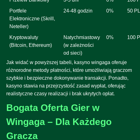
Portfele
24-48 godzin
0%
50 P
Elektroniczne (Skrill,
Neteller)
Kryptowaluty
Natychmiastowy
0%
100 
(Bitcoin, Ethereum)
(w zależności
od sieci)
Jak widać w powyższej tabeli, kasyno wingaga oferuje
różnorodne metody płatności, które umożliwiają graczom
szybkie i bezpieczne dokonywanie transakcji. Ponadto,
kasyno stawia na przejrzystość zasad wypłat, oferując
realistyczne czasy realizacji i brak ukrytych opłat.
Bogata Oferta Gier w
Wingaga – Dla Każdego
Gracza