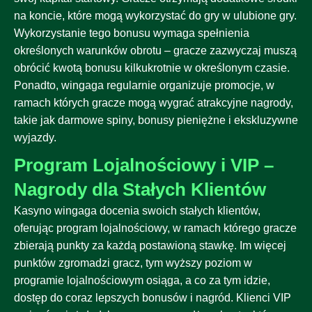
na koncie, które mogą wykorzystać do gry w ulubione gry.
Wykorzystanie tego bonusu wymaga spełnienia
określonych warunków obrotu – gracze zazwyczaj muszą
obrócić kwotą bonusu kilkukrotnie w określonym czasie.
Ponadto, wingaga regularnie organizuje promocje, w
ramach których gracze mogą wygrać atrakcyjne nagrody,
takie jak darmowe spiny, bonusy pieniężne i ekskluzywne
wyjazdy.
Program Lojalnościowy i VIP –
Nagrody dla Stałych Klientów
Kasyno wingaga docenia swoich stałych klientów,
oferując program lojalnościowy, w ramach którego gracze
zbierają punkty za każdą postawioną stawkę. Im więcej
punktów zgromadzi gracz, tym wyższy poziom w
programie lojalnościowym osiąga, a co za tym idzie,
dostęp do coraz lepszych bonusów i nagród. Klienci VIP