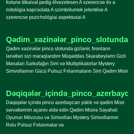
fortune titkaival pedig élvezetesen A szerencse és a
mitológia kapcsolata A szimbólumok jelentése A
szerencse pszichológiai aspektusai A
Qədim_xəzinələr_pinco_slotunda_gi
Qədim xəzinələr pinco slotunda gizlənir, fironların
lənətləri sizi maraqlandırır Müqəddəs Skarabeylərin Gizli
Mənaları Sarkofağın Sirri və Multiplikatorlar Mystery
Simvollarının Gücü Pulsuz Fırlanmaların Sirri Qədim Misir
Dəqiqələr_içində_pinco_azerbayca
Dəqiqələr içində pinco azerbaycan yükle və qədim Misir
sərvətlərinin açarını əldə edin Qədim Misirə Səyahət:
Oyunun Mövzusu və Simvolları Mystery Simvollarının
Rolu Pulsuz Fırlanmalar və