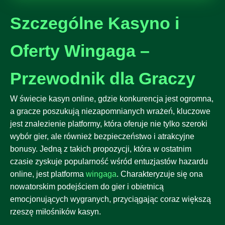
Szczególne Kasyno i
Oferty Wingaga –
Przewodnik dla Graczy
W świecie kasyn online, gdzie konkurencja jest ogromna,
a gracze poszukują niezapomnianych wrażeń, kluczowe
jest znalezienie platformy, która oferuje nie tylko szeroki
wybór gier, ale również bezpieczeństwo i atrakcyjne
bonusy. Jedną z takich propozycji, która w ostatnim
czasie zyskuje popularność wśród entuzjastów hazardu
online, jest platforma
wingaga
. Charakteryzuje się ona
nowatorskim podejściem do gier i obietnicą
emocjonujących wygranych, przyciągając coraz większą
rzeszę miłośników kasyn.