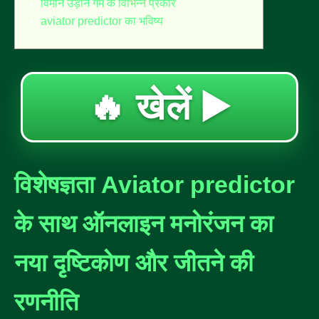
विमान उड़ान गेम के विभिन्न प्रकार
aviator predictor का भविष्य
🔥 खेलें ▶️
विशेषज्ञता Aviator predictor
के साथ ऑनलाइन मनोरंजन का
नया दृष्टिकोण और जीतने की
रणनीति