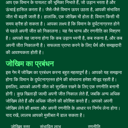
आप एक विमान के पायलट की भूमिका निभाते हैं, जो उड़ान भरता है और
ऊंचाई हासिल करता है। जैसे-जैसे विमान ऊपर उठता है, आपकी संभावित
जीत भी बढ़ती जाती है। हालांकि, एक जोखिम भी होता है: विमान किसी भी
समय क्रैश हो सकता है। आपका लक्ष्य है कि विमान के दुर्घटनाग्रस्त होने
से पहले अपनी जीत को निकालना। यह गेम भाग्य और रणनीति का मिश्रण
है। आपको यह जानना होगा कि कब उड़ान भरनी है, कब रुकना है, और कब
अपनी जीत निकालनी है। सफलता प्राप्त करने के लिए धैर्य और समझदारी
की आवश्यकता होती है।
जोखिम का प्रबंधन
इस गेम में जोखिम का प्रबंधन करना बहुत महत्वपूर्ण है। आपको यह समझना
होगा कि विमान के दुर्घटनाग्रस्त होने की संभावना हमेशा मौजूद रहती है।
इसलिए, आपको अपनी जीत को सुरक्षित रखने के लिए एक रणनीति बनानी
होगी। कुछ खिलाड़ी जल्दी अपनी जीत निकाल लेते हैं, जबकि अन्य अधिक
जोखिम लेते हैं और अधिक जीतने की कोशिश करते हैं। आपको अपनी
जोखिम लेने की क्षमता और अपनी रणनीति के आधार पर निर्णय लेना होगा।
याद रखें, लालच आपको मुसीबत में डाल सकता है।
जोखिम स्तर
संभावित लाभ
रणनीति