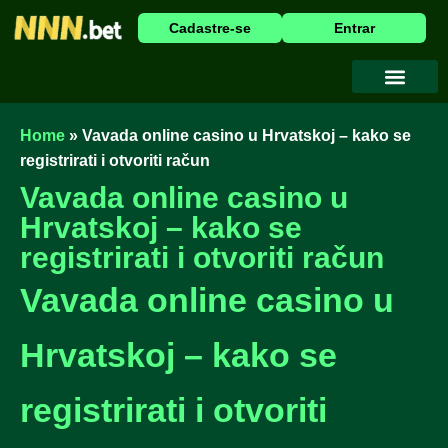
Cadastre-se
Entrar
Baixar Aplicativo
Caça Níqueis
Cassino Ao Vivo
Home
»
Vavada online casino u Hrvatskoj – kako se
registrirati i otvoriti račun
Vavada online casino u
Hrvatskoj – kako se
registrirati i otvoriti račun
Vavada online casino u
Hrvatskoj – kako se
registrirati i otvoriti