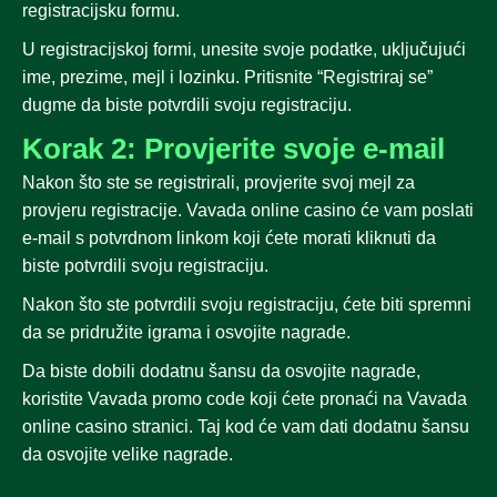
registracijsku formu.
U registracijskoj formi, unesite svoje podatke, uključujući
ime, prezime, mejl i lozinku. Pritisnite “Registriraj se”
dugme da biste potvrdili svoju registraciju.
Korak 2: Provjerite svoje e-mail
Nakon što ste se registrirali, provjerite svoj mejl za
provjeru registracije. Vavada online casino će vam poslati
e-mail s potvrdnom linkom koji ćete morati kliknuti da
biste potvrdili svoju registraciju.
Nakon što ste potvrdili svoju registraciju, ćete biti spremni
da se pridružite igrama i osvojite nagrade.
Da biste dobili dodatnu šansu da osvojite nagrade,
koristite Vavada promo code koji ćete pronaći na Vavada
online casino stranici. Taj kod će vam dati dodatnu šansu
da osvojite velike nagrade.