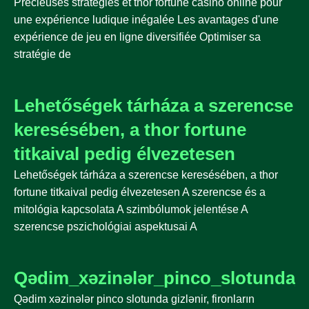
Précieuses stratégies et thor fortune casino online pour
une expérience ludique inégalée Les avantages d'une
expérience de jeu en ligne diversifiée Optimiser sa
stratégie de
Lehetőségek tárháza a szerencse
keresésében, a thor fortune
titkaival pedig élvezetesen
Lehetőségek tárháza a szerencse keresésében, a thor
fortune titkaival pedig élvezetesen A szerencse és a
mitológia kapcsolata A szimbólumok jelentése A
szerencse pszichológiai aspektusai A
Qədim_xəzinələr_pinco_slotunda_gi
Qədim xəzinələr pinco slotunda gizlənir, fironların