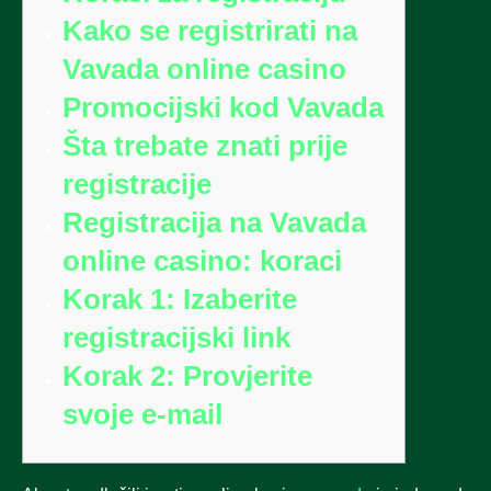
Kako se registrirati na
Vavada online casino
Promocijski kod Vavada
Šta trebate znati prije
registracije
Registracija na Vavada
online casino: koraci
Korak 1: Izaberite
registracijski link
Korak 2: Provjerite
svoje e-mail