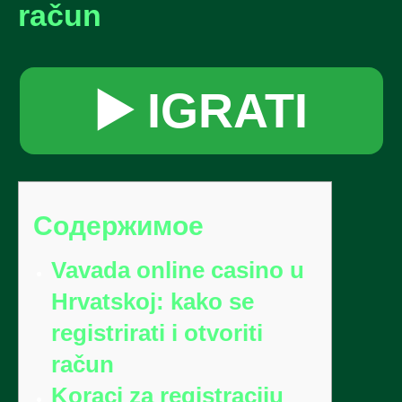
račun
▶️ IGRATI
Содержимое
Vavada online casino u
Hrvatskoj: kako se
registrirati i otvoriti
račun
Koraci za registraciju