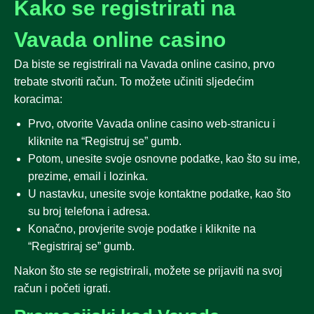
Kako se registrirati na
Vavada online casino
Da biste se registrirali na Vavada online casino, prvo
trebate stvoriti račun. To možete učiniti sljedećim
koracima:
Prvo, otvorite Vavada online casino web-stranicu i
kliknite na “Registruj se” gumb.
Potom, unesite svoje osnovne podatke, kao što su ime,
prezime, email i lozinka.
U nastavku, unesite svoje kontaktne podatke, kao što
su broj telefona i adresa.
Konačno, provjerite svoje podatke i kliknite na
“Registriraj se” gumb.
Nakon što ste se registrirali, možete se prijaviti na svoj
račun i početi igrati.