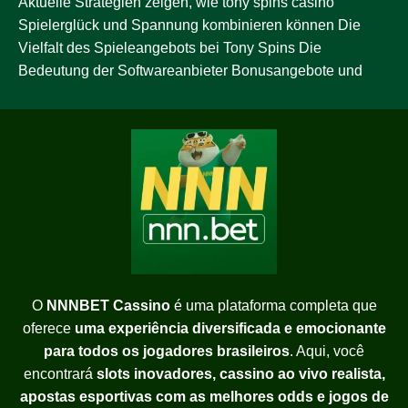
Aktuelle Strategien zeigen, wie tony spins casino
Spielerglück und Spannung kombinieren können Die
Vielfalt des Spieleangebots bei Tony Spins Die
Bedeutung der Softwareanbieter Bonusangebote und
O
NNNBET Cassino
é uma plataforma completa que
oferece
uma experiência diversificada e emocionante
para todos os jogadores brasileiros
. Aqui, você
encontrará
slots inovadores, cassino ao vivo realista,
apostas esportivas com as melhores odds e jogos de