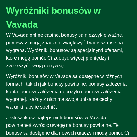
Wyróżniki bonusów w
Vavada
W Vavada online casino, bonusy są niezwykle ważne,
ponieważ mogą znacznie zwiększyć Twoje szanse na
wygraną. Wyróżniki bonusów są specjalnymi ofertami,
które mogą pomóc Ci zdobyć więcej pieniędzy i
zwiększyć Twoją rozrywkę.
Wyróżniki bonusów w Vavada są dostępne w różnych
formach, takich jak bonusy powitalne, bonusy załóżenia
konta, bonusy załóżenia depozytu i bonusy załóżenia
wygranej. Każdy z nich ma swoje unikalne cechy i
warunki, aby je spełnić.
Jeśli szukasz najlepszych bonusów w Vavada,
powinieneś zwrócić uwagę na bonusy powitalne. Te
bonusy są dostępne dla nowych graczy i mogą pomóc Ci