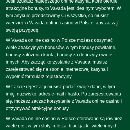
Jeśli szukasz najlepszego online kasyna, które oferuje
atrakcyjne bonusy, to Vavada jest idealnym wyborem. W
tym artykule przedstawimy Ci wszystko, co musisz
wiedzieć o Vavada online casino w Polsce, aby zacząć
swoją przygodę.
W Vavada online casino w Polsce możesz otrzymać
wiele atrakcyjnych bonusów, w tym bonusy powitalne,
bonusy załóżenia konta, bonusy za depozyty i wiele
innych. Aby zacząć korzystanie z Vavada, musisz
zarejestrować się na stronie internetowej kasyna i
wypełnić formularz rejestracyjny.
W trakcie rejestracji musisz podać swoje dane, w tym
imię, nazwisko, adres e-mail i hasło. Po zarejestrowaniu
się, możesz zacząć korzystanie z Vavada online casino i
otrzymywać atrakcyjne bonusy.
W Vavada online casino w Polsce oferowane są również
wiele gier, w tym sloty, ruletka, blackjack i wiele innych.