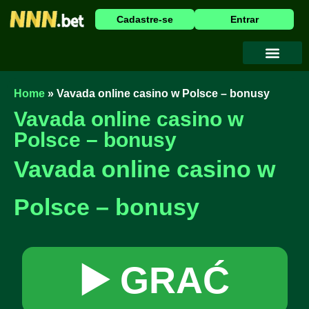
Cadastre-se
Entrar
Baixar Aplicativo
Caça Níqueis
Cassino Ao Vivo
Home
»
Vavada online casino w Polsce – bonusy
Vavada online casino w
Polsce – bonusy
Vavada online casino w
Polsce – bonusy
▶️ GRAĆ