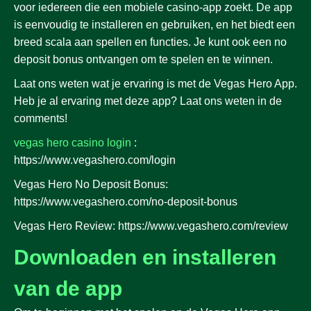
voor iedereen die een mobiele casino-app zoekt. De app
is eenvoudig te installeren en gebruiken, en het biedt een
breed scala aan spellen en functies. Je kunt ook een no
deposit bonus ontvangen om te spelen en te winnen.
Laat ons weten wat je ervaring is met de Vegas Hero App.
Heb je al ervaring met deze app? Laat ons weten in de
comments!
vegas hero casino login
:
https://www.vegashero.com/login
Vegas Hero No Deposit Bonus:
https://www.vegashero.com/no-deposit-bonus
Vegas Hero Review: https://www.vegashero.com/review
Downloaden en installeren
van de app