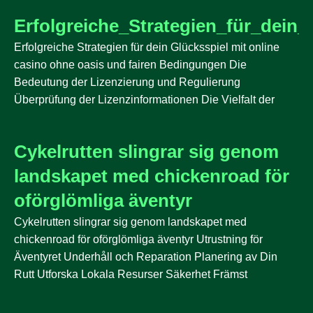
Erfolgreiche_Strategien_für_dein
Erfolgreiche Strategien für dein Glücksspiel mit online
casino ohne oasis und fairen Bedingungen Die
Bedeutung der Lizenzierung und Regulierung
Überprüfung der Lizenzinformationen Die Vielfalt der
Cykelrutten slingrar sig genom
landskapet med chickenroad för
oförglömliga äventyr
Cykelrutten slingrar sig genom landskapet med
chickenroad för oförglömliga äventyr Utrustning för
Äventyret Underhåll och Reparation Planering av Din
Rutt Utforska Lokala Resurser Säkerhet Främst