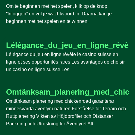
Om te beginnen met het spelen, klik op de knop
“Inloggen” en vul je wachtwoord in. Daarna kan je
beginnen met het spelen en te winnen.
Lélégance_du_jeu_en_ligne_révèle
Lélégance du jeu en ligne révèle le casino suisse en
ligne et ses opportunités rares Les avantages de choisir
un casino en ligne suisse Les
Omtänksam_planering_med_chicke
Omtänksam planering med chickenroad garanterar
minnesvärda äventyr i naturen Förståelse för Terrain och
Ruttplanering Vikten av Höjdprofiler och Distanser
Packning och Utrustning för Äventyret Att