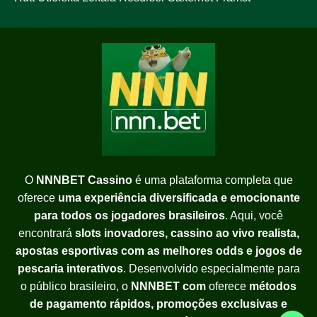
O
NNNBET Cassino
é uma plataforma completa que
oferece
uma experiência diversificada e emocionante
para todos os jogadores brasileiros
. Aqui, você
encontrará
slots inovadores, cassino ao vivo realista,
apostas esportivas com as melhores odds e jogos de
pescaria interativos
. Desenvolvido especialmente para
o público brasileiro, o
NNNBET com
oferece
métodos
de pagamento rápidos, promoções exclusivas e