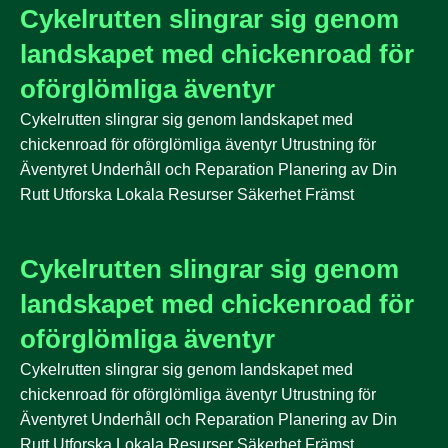
Cykelrutten slingrar sig genom
landskapet med chickenroad för
oförglömliga äventyr
Cykelrutten slingrar sig genom landskapet med
chickenroad för oförglömliga äventyr Utrustning för
Äventyret Underhåll och Reparation Planering av Din
Rutt Utforska Lokala Resurser Säkerhet Främst
Cykelrutten slingrar sig genom
landskapet med chickenroad för
oförglömliga äventyr
Cykelrutten slingrar sig genom landskapet med
chickenroad för oförglömliga äventyr Utrustning för
Äventyret Underhåll och Reparation Planering av Din
Rutt Utforska Lokala Resurser Säkerhet Främst