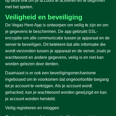
op deze link om je account te activeren en te beginnen
met het spelen.
Veiligheid en beveiliging
De Vegas Hero App is ontworpen om veilig te zijn en om
je gegevens te beschermen. De app gebruikt SSL-
encryptie om alle communicatie tussen je apparaat en de
server te beveiligen. Dit betekent dat alle informatie die
wordt verzonden tussen je apparaat en de server, zoals je
wachtwoord en andere gegevens, veilig is en niet kan
worden gelezen door derden.
Daarnaast is er ook een beveiligingsmechanisme
ingebouwd om te voorkomen dat ongeoorloofde toegang
tot je account te verkrijgen. Als je account wordt
gehacked, kan je wachtwoord worden gewijzigd en kan
je account worden hersteld.
Veilig registreren en inloggen