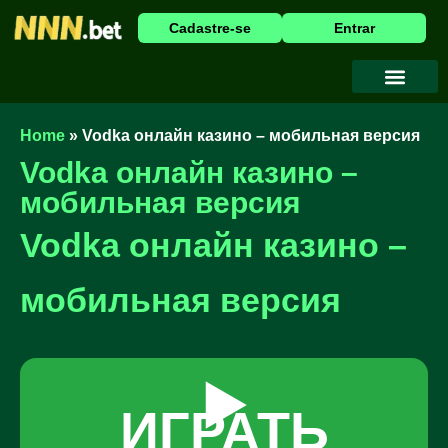
Cadastre-se
Entrar
Baixar Aplicativo
Caça Níqueis
Cassino Ao Vivo
Home
»
Vodka онлайн казино – мобильная версия
Vodka онлайн казино –
мобильная версия
Vodka онлайн казино –
мобильная версия
▶️
ИГРАТЬ