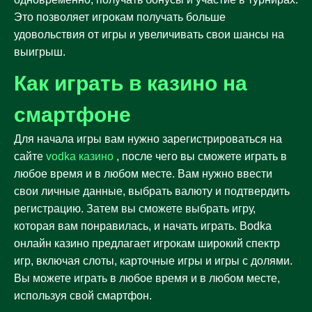
Это позволяет игрокам получать больше
удовольствия от игры и увеличивать свои шансы на
выигрыш.
Как играть в казино на
смартфоне
Для начала игры вам нужно зарегистрироваться на
сайте
vodka казино
, после чего вы сможете играть в
любое время и в любом месте. Вам нужно ввести
свои личные данные, выбрать валюту и подтвердить
регистрацию. Затем вы сможете выбрать игру,
которая вам понравилась, и начать играть. Вodka
онлайн казино предлагает игрокам широкий спектр
игр, включая слоты, карточные игры и игры с долями.
Вы можете играть в любое время и в любом месте,
используя свой смартфон.