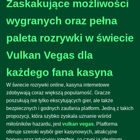
Zaskakujące możliwości
wygranych oraz pełna
paleta rozrywki w świecie
Vulkan Vegas dla
każdego fana kasyna
W świecie rozrywki online, kasyna internetowe
zdobywają coraz większą popularność. Gracze
poszukują nie tylko ekscytujących gier, ale także
bezpiecznych i godnych zaufania platform. Jedną z takich
propozycji, która szybko zyskała uznanie wśród
miłośników hazardu, jest
vulkan vegas
. Platforma
oferuje szeroki wybór gier kasynowych, atrakcyjne
bonusy oraz intuicyjny interfejs, co czyni ją idealnym