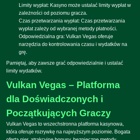
Limity wypłat: Kasyno może ustalać limity wypłat w
zależności od poziomu gracza.
Czas przetwarzania wypłat: Czas przetwarzania
wypłat zależy od wybranej metody płatności.
Odpowiedzialna gra: Vulkan Vegas oferuje
narzędzia do kontrolowania czasu i wydatków na
grę.
Pamiętaj, aby zawsze grać odpowiedzialnie i ustalać
limity wydatków.
Vulkan Vegas – Platforma
dla Doświadczonych i
Początkujących Graczy
Vulkan Vegas to wszechstronna platforma kasynowa,
która oferuje rozrywkę na najwyższym poziomie. Bogata
oferta gier, atrakcyjne bonusy, bezpieczne metody