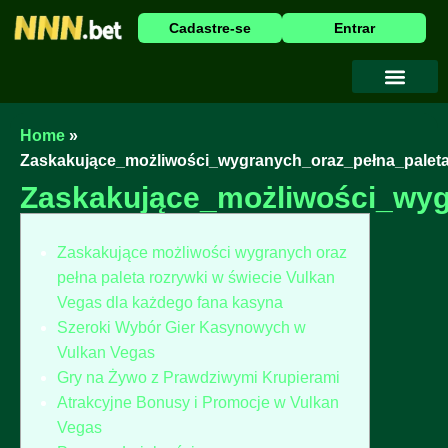
Cadastre-se
Entrar
Baixar Aplicativo
Caça Níqueis
Cassino Ao Vivo
Home
»
Zaskakujące_możliwości_wygranych_oraz_pełna_paleta
Zaskakujące_możliwości_wyg
Zaskakujące możliwości wygranych oraz
pełna paleta rozrywki w świecie Vulkan
Vegas dla każdego fana kasyna
Szeroki Wybór Gier Kasynowych w
Vulkan Vegas
Gry na Żywo z Prawdziwymi Krupierami
Atrakcyjne Bonusy i Promocje w Vulkan
Vegas