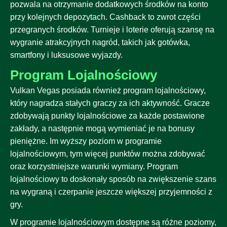
pozwala na otrzymanie dodatkowych środków na konto
przy kolejnych depozytach. Cashback to zwrot części
przegranych środków. Turnieje i loterie oferują szansę na
wygranie atrakcyjnych nagród, takich jak gotówka,
smartfony i luksusowe wyjazdy.
Program Lojalnościowy
Vulkan Vegas posiada również program lojalnościowy,
który nagradza stałych graczy za ich aktywność. Gracze
zdobywają punkty lojalnościowe za każde postawione
zakłady, a następnie mogą wymieniać je na bonusy
pieniężne. Im wyższy poziom w programie
lojalnościowym, tym więcej punktów można zdobywać
oraz korzystniejsze warunki wymiany. Program
lojalnościowy to doskonały sposób na zwiększenie szans
na wygraną i czerpanie jeszcze większej przyjemności z
gry.
W programie lojalnościowym dostępne są różne poziomy,