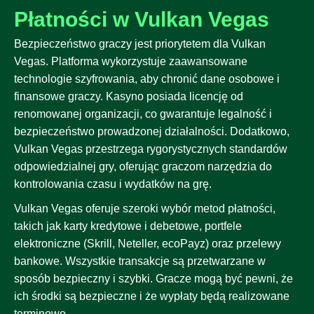
Płatności w Vulkan Vegas
Bezpieczeństwo graczy jest priorytetem dla Vulkan
Vegas. Platforma wykorzystuje zaawansowane
technologie szyfrowania, aby chronić dane osobowe i
finansowe graczy. Kasyno posiada licencję od
renomowanej organizacji, co gwarantuje legalność i
bezpieczeństwo prowadzonej działalności. Dodatkowo,
Vulkan Vegas przestrzega rygorystycznych standardów
odpowiedzialnej gry, oferując graczom narzędzia do
kontrolowania czasu i wydatków na grę.
Vulkan Vegas oferuje szeroki wybór metod płatności,
takich jak karty kredytowe i debetowe, portfele
elektroniczne (Skrill, Neteller, ecoPayz) oraz przelewy
bankowe. Wszystkie transakcje są przetwarzane w
sposób bezpieczny i szybki. Gracze mogą być pewni, że
ich środki są bezpieczne i że wypłaty będą realizowane
terminowo.