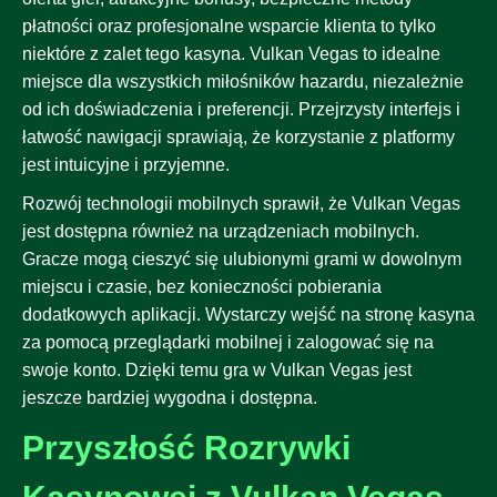
płatności oraz profesjonalne wsparcie klienta to tylko
niektóre z zalet tego kasyna. Vulkan Vegas to idealne
miejsce dla wszystkich miłośników hazardu, niezależnie
od ich doświadczenia i preferencji. Przejrzysty interfejs i
łatwość nawigacji sprawiają, że korzystanie z platformy
jest intuicyjne i przyjemne.
Rozwój technologii mobilnych sprawił, że Vulkan Vegas
jest dostępna również na urządzeniach mobilnych.
Gracze mogą cieszyć się ulubionymi grami w dowolnym
miejscu i czasie, bez konieczności pobierania
dodatkowych aplikacji. Wystarczy wejść na stronę kasyna
za pomocą przeglądarki mobilnej i zalogować się na
swoje konto. Dzięki temu gra w Vulkan Vegas jest
jeszcze bardziej wygodna i dostępna.
Przyszłość Rozrywki