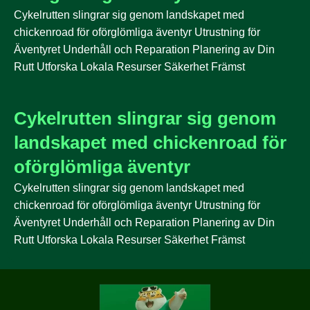
Cykelrutten slingrar sig genom landskapet med
chickenroad för oförglömliga äventyr Utrustning för
Äventyret Underhåll och Reparation Planering av Din
Rutt Utforska Lokala Resurser Säkerhet Främst
Cykelrutten slingrar sig genom
landskapet med chickenroad för
oförglömliga äventyr
Cykelrutten slingrar sig genom landskapet med
chickenroad för oförglömliga äventyr Utrustning för
Äventyret Underhåll och Reparation Planering av Din
Rutt Utforska Lokala Resurser Säkerhet Främst