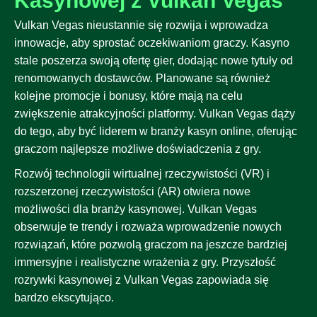
Kasynowej z Vulkan Vegas
Vulkan Vegas nieustannie się rozwija i wprowadza
innowacje, aby sprostać oczekiwaniom graczy. Kasyno
stale poszerza swoją ofertę gier, dodając nowe tytuły od
renomowanych dostawców. Planowane są również
kolejne promocje i bonusy, które mają na celu
zwiększenie atrakcyjności platformy. Vulkan Vegas dąży
do tego, aby być liderem w branży kasyn online, oferując
graczom najlepsze możliwe doświadczenia z gry.
Rozwój technologii wirtualnej rzeczywistości (VR) i
rozszerzonej rzeczywistości (AR) otwiera nowe
możliwości dla branży kasynowej. Vulkan Vegas
obserwuje te trendy i rozważa wprowadzenie nowych
rozwiązań, które pozwolą graczom na jeszcze bardziej
immersyjne i realistyczne wrażenia z gry. Przyszłość
rozrywki kasynowej z Vulkan Vegas zapowiada się
bardzo ekscytująco.