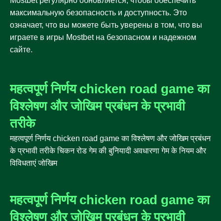
Mostbet регулярно обновляется, чтобы обеспечить
максимальную безопасность и доступность. Это
означает, что вы можете быть уверены в том, что вы
играете в игры Mostbet на безопасном и надежном
сайте.
महत्वपूर्ण निर्णय chicken road game का
विश्लेषण और जोखिम प्रबंधन के प्रभावी
तरीके
महत्वपूर्ण निर्णय chicken road game का विश्लेषण और जोखिम प्रबंधन
के प्रभावी तरीके चिकन रोड गेम की बुनियादी अवधारणा गेम के नियम और
विविधताएं जोखिम
महत्वपूर्ण निर्णय chicken road game का
विश्लेषण और जोखिम प्रबंधन के प्रभावी