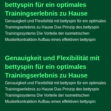
bettyspin für ein optimales
Trainingserlebnis zu Hause
Genauigkeit und Flexibilität mit bettyspin für ein optimales
Trainingserlebnis zu Hause Das Prinzip des bettyspin
Trainingssystems Die Vorteile der isometrischen
Muskelkontraktion Aufbau eines effektiven bettyspin
Genauigkeit und Flexibilität mit
bettyspin für ein optimales
Trainingserlebnis zu Hause
Genauigkeit und Flexibilität mit bettyspin für ein optimales
Trainingserlebnis zu Hause Das Prinzip des bettyspin
Trainingssystems Die Vorteile der isometrischen
Muskelkontraktion Aufbau eines effektiven bettyspin