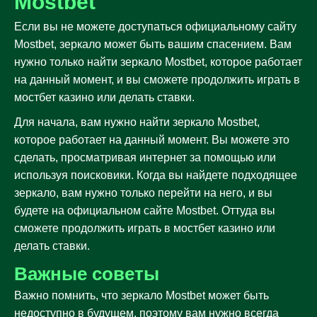
Mostbet
Если вы не можете доступаться официальному сайту
Mostbet, зеркало может быть вашим спасением. Вам
нужно только найти зеркало Mostbet, которое работает
на данный момент, и вы сможете продолжить играть в
мостбет казино или делать ставки.
Для начала, вам нужно найти зеркало Mostbet,
которое работает на данный момент. Вы можете это
сделать, просматривая интернет за помощью или
используя поисковики. Когда вы найдете подходящее
зеркало, вам нужно только перейти на него, и вы
будете на официальном сайте Mostbet. Оттуда вы
сможете продолжить играть в мостбет казино или
делать ставки.
Важные советы
Важно помнить, что зеркало Mostbet может быть
недоступно в будущем, поэтому вам нужно всегда