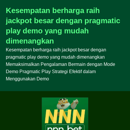
Kesempatan berharga raih
jackpot besar dengan pragmatic
play demo yang mudah
dimenangkan
Kesempatan berharga raih jackpot besar dengan
pragmatic play demo yang mudah dimenangkan
Memaksimalkan Pengalaman Bermain dengan Mode
Demo Pragmatic Play Strategi Efektif dalam
Menggunakan Demo