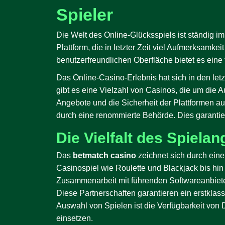
Spieler
Die Welt des Online-Glücksspiels ist ständig 
Plattform, die in letzter Zeit viel Aufmerksamkeit
benutzerfreundlichen Oberfläche bietet es eine
Das Online-Casino-Erlebnis hat sich in den let
gibt es eine Vielzahl von Casinos, die um die A
Angebote und die Sicherheit der Plattformen au
durch eine renommierte Behörde. Dies garantiert
Die Vielfalt des Spiel
Das
betmatch casino
zeichnet sich durch ein
Casinospiel wie Roulette und Blackjack bis hin
Zusammenarbeit mit führenden Softwareanbieter
Diese Partnerschaften garantieren ein erstklass
Auswahl von Spielen ist die Verfügbarkeit von 
einsetzen.