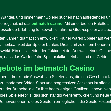
im Wandel, und immer mehr Spieler suchen nach aufregenden un
 erregt hat, ist das
betmatch casino
. Mit einer breiten Palette 
 fesselnde Erfahrung für sowohl erfahrene Glücksspieler als auc
zten Jahren dramatisch entwickelt. Früher waren Spieler auf wen
ufmerksamkeit der Spieler buhlen. Dies führt zu einem höheren W
swirkt. Ein entscheidender Faktor bei der Auswahl eines Onlin
, dass das Casino faire Spielpraktiken einhält und die Gelder d
angebots im betmatch Casino
e beeindruckende Auswahl an Spielen aus, die den Geschmack j
 zu modernen Video-Slots und progressiven Jackpots ist alles 
n der Branche, die für ihre hochwertigen Grafiken, innovative
iges Spielerlebnis, das sich ständig weiterentwickelt und neue U
Demoversionen, die es Spielern ermöglichen, die Spiele kosten