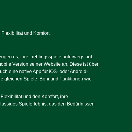
Flexibilität und Komfort.
rzugen es, ihre Lieblingsspiele unterwegs auf
mobile Version seiner Website an. Diese ist über
uch eine native App für iOS- oder Android-
die gleichen Spiele, Boni und Funktionen wie
 Flexibilität und den Komfort, ihre
klassiges Spielerlebnis, das den Bedürfnissen