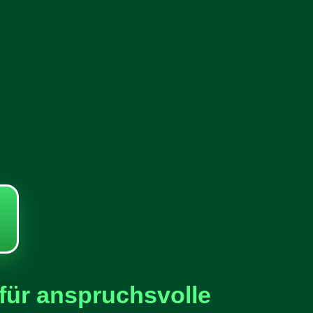
für anspruchsvolle