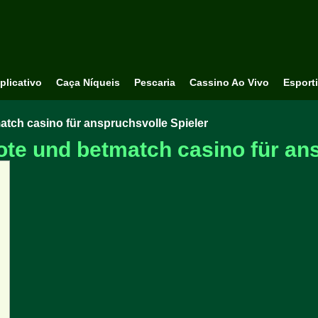
plicativo
Caça Níqueis
Pescaria
Cassino Ao Vivo
Esport
tch casino für anspruchsvolle Spieler
te und betmatch casino für ans