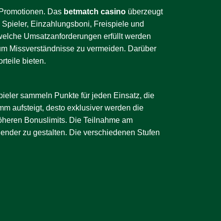
d Promotionen. Das
betmatch casino
überzeugt
Spieler, Einzahlungsboni, Freispiele und
welche Umsatzanforderungen erfüllt werden
 um Missverständnisse zu vermeiden. Darüber
rteile bieten.
eler sammeln Punkte für jeden Einsatz, die
mm aufsteigt, desto exklusiver werden die
öheren Bonuslimits. Die Teilnahme am
hnender zu gestalten. Die verschiedenen Stufen