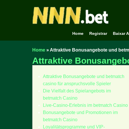
Home
Registrar
Baixar A
Home
»
Attraktive Bonusangebote und betma
Attraktive Bonusangebo
Attraktive Bonusangebote und betmatch
casino für anspruchsvolle Spieler
Die Vielfalt des Spielangebots im
betmatch Casino
Live-Casino-Erlebnis im betmatch Casino
Bonusangebote und Promotionen im
betmatch Casino
Loyalitätsprogramme und VIP-